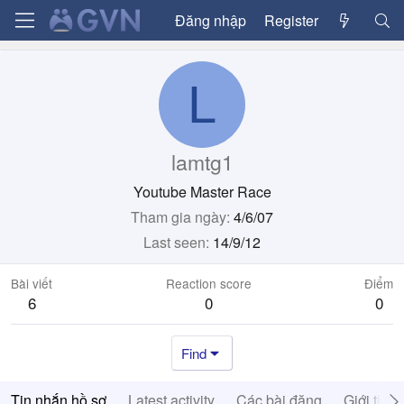
Đăng nhập
Register
L
lamtg1
Youtube Master Race
Tham gia ngày
4/6/07
Last seen
14/9/12
Bài viết
Reaction score
Điểm
6
0
0
Find
Tin nhắn hồ sơ
Latest activity
Các bài đăng
Giới thiệ