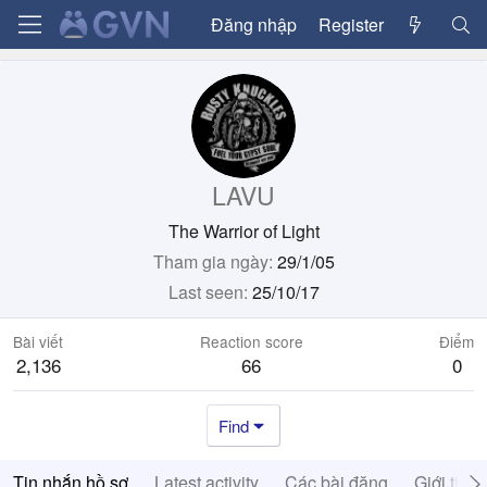
Đăng nhập
Register
LAVU
The Warrior of Light
Tham gia ngày
29/1/05
Last seen
25/10/17
Bài viết
Reaction score
Điểm
2,136
66
0
Find
Tin nhắn hồ sơ
Latest activity
Các bài đăng
Giới thiệ