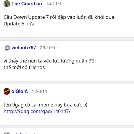
The Guardian
14/11/11
Cậu Down Update 7 rồi đập vào luôn đi, khỏi qua
Update 6 nữa.
vietanh797
28/10/11
vì thấy thế nên ta vào lực lượng quân đội
thế mới có friends
oiGioiA
12/6/11
tên 9gag có cái meme này bựa cực :))
http://9gag.com/gag/140147/