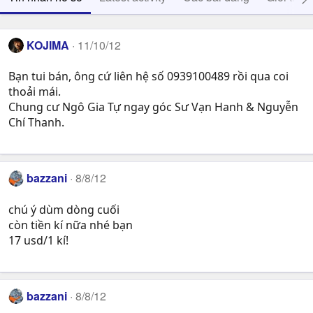
KOJIMA
11/10/12
Bạn tui bán, ông cứ liên hệ số 0939100489 rồi qua coi
thoải mái.
Chung cư Ngô Gia Tự ngay góc Sư Vạn Hanh & Nguyễn
Chí Thanh.
bazzani
8/8/12
chú ý dùm dòng cuối
còn tiền kí nữa nhé bạn
17 usd/1 kí!
bazzani
8/8/12