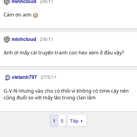
minhcloud
2/6/11
Cám ơn anh
minhcloud
2/6/11
Anh ơi mấy cái truyện tranh con heo xem ở đâu vậy?
vietanh797
27/5/11
G-V-N nhưng vào cho có thôi vì không có time cày nên
cũng đuối so với mấy lão trong clan lắm
1
5
Tiếp