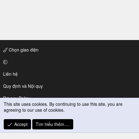
Chọn giao diện
Liên hệ
Quy định và Nội quy
Privacy Policy
This site uses cookies. By continuing to use this site, you are
agreeing to our use of cookies.
Trợ giúp
R
Accept
Tìm hiểu thêm.…
S
S