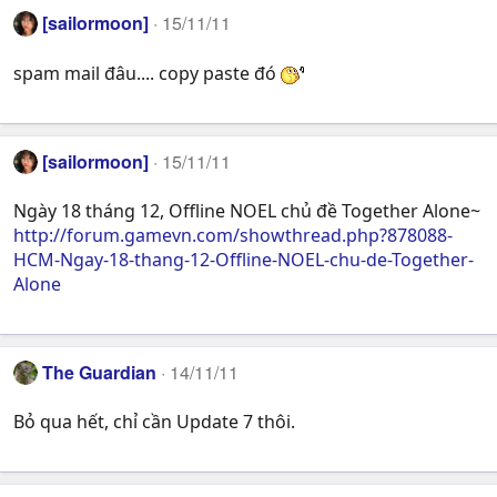
[sailormoon]
15/11/11
spam mail đâu.... copy paste đó
[sailormoon]
15/11/11
Ngày 18 tháng 12, Offline NOEL chủ đề Together Alone~
http://forum.gamevn.com/showthread.php?878088-
HCM-Ngay-18-thang-12-Offline-NOEL-chu-de-Together-
Alone
The Guardian
14/11/11
Bỏ qua hết, chỉ cần Update 7 thôi.