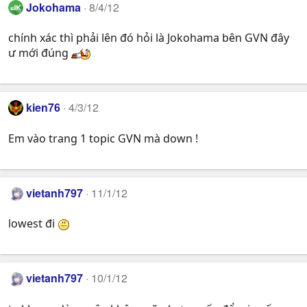
Jokohama
8/4/12
chính xác thì phải lên đó hỏi là Jokohama bên GVN đây
ư mới đúng
kien76
4/3/12
Em vào trang 1 topic GVN mà down !
vietanh797
11/1/12
lowest đi
vietanh797
10/1/12