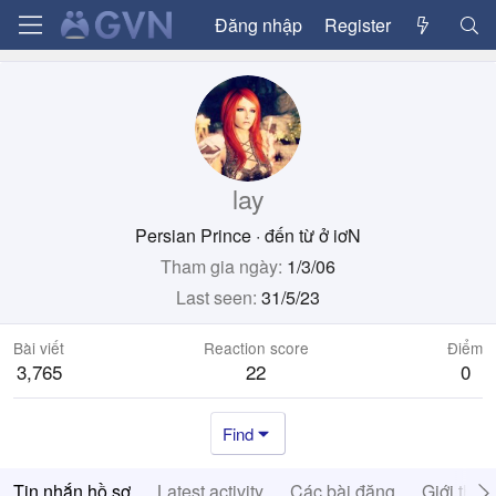
Đăng nhập
Register
lay
Persian Prince
·
đến từ
ở iơN
Tham gia ngày
1/3/06
Last seen
31/5/23
Bài viết
Reaction score
Điểm
3,765
22
0
Find
Tin nhắn hồ sơ
Latest activity
Các bài đăng
Giới thiệ