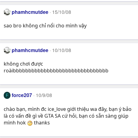
phamhcmutdee
15/10/08
sao bro không chỉ nổi cho mình vậy
phamhcmutdee
10/10/08
không chơi được
roàibbbbbbbbbbbbbbbbbbbbbbbbbbbbbbb
force207
10/9/08
F
chào bạn, mình đc ice_love giới thiệu wa đây, bạn ý bảo
là có vấn đề gì về GTA SA cứ hỏi, bạn có sẵn sàng giúp
mình hok
thanks