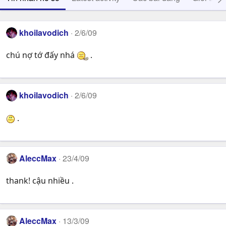
khoilavodich
2/6/09
chú nợ tớ đấy nhá
.
khoilavodich
2/6/09
.
AleccMax
23/4/09
thank! cậu nhiều .
AleccMax
13/3/09