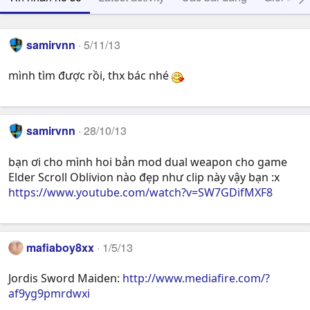
samirvnn
5/11/13
mình tìm được rồi, thx bác nhé
samirvnn
28/10/13
bạn ơi cho mình hoi bản mod dual weapon cho game
Elder Scroll Oblivion nào đẹp như clip này vậy bạn :x
https://www.youtube.com/watch?v=SW7GDifMXF8
mafiaboy8xx
1/5/13
Jordis Sword Maiden:
http://www.mediafire.com/?
af9yg9pmrdwxi