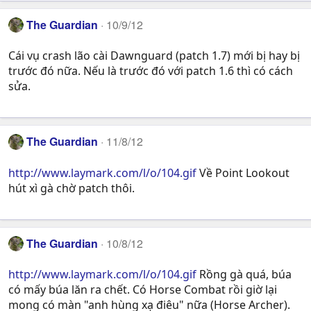
The Guardian
10/9/12
Cái vụ crash lão cài Dawnguard (patch 1.7) mới bị hay bị
trước đó nữa. Nếu là trước đó với patch 1.6 thì có cách
sửa.
The Guardian
11/8/12
http://www.laymark.com/l/o/104.gif
Về Point Lookout
hút xì gà chờ patch thôi.
The Guardian
10/8/12
http://www.laymark.com/l/o/104.gif
Rồng gà quá, búa
có mấy búa lăn ra chết. Có Horse Combat rồi giờ lại
mong có màn "anh hùng xạ điêu" nữa (Horse Archer).