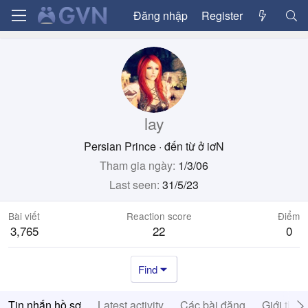
Đăng nhập
Register
lay
Persian Prince
·
đến từ
ở iơN
Tham gia ngày
1/3/06
Last seen
31/5/23
Bài viết
Reaction score
Điểm
3,765
22
0
Find
Tin nhắn hồ sơ
Latest activity
Các bài đăng
Giới thiệ