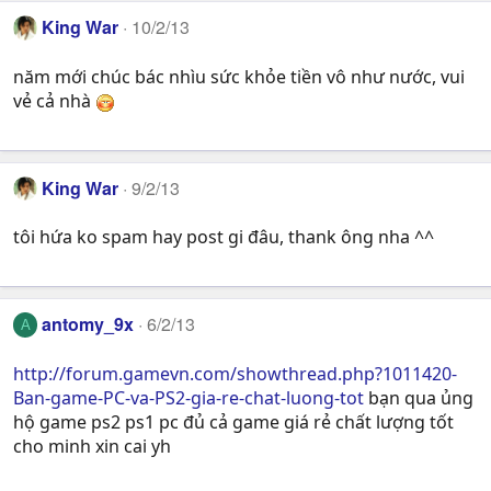
King War
10/2/13
năm mới chúc bác nhìu sức khỏe tiền vô như nước, vui
vẻ cả nhà
King War
9/2/13
tôi hứa ko spam hay post gi đâu, thank ông nha ^^
antomy_9x
6/2/13
A
http://forum.gamevn.com/showthread.php?1011420-
Ban-game-PC-va-PS2-gia-re-chat-luong-tot
bạn qua ủng
hộ game ps2 ps1 pc đủ cả game giá rẻ chất lượng tốt
cho minh xin cai yh