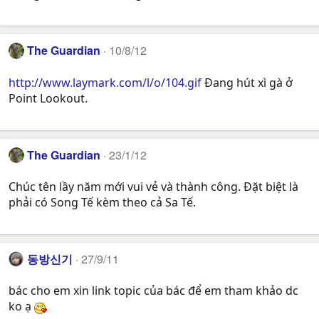
The Guardian
10/8/12
http://www.laymark.com/l/o/104.gif
Đang hút xì gà ở
Point Lookout.
The Guardian
23/1/12
Chúc tên lầy năm mới vui vẻ và thành công. Đặt biệt là
phải có Song Tế kèm theo cả Sa Tế.
동방신기
27/9/11
bác cho em xin link topic của bác để em tham khảo dc
ko ạ