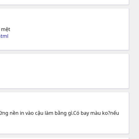
o mệt
html
ng nền in vào cậu làm bằng gì.Có bay màu ko?nếu