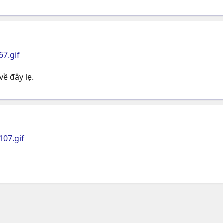
67.gif
về đây lẹ.
107.gif