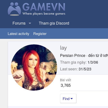
Forums
Tham gia Discord
Latest activity
Register
lay
Persian Prince
·
đến từ
ở iơ
Tham gia ngày
1/3/06
Last seen
31/5/23
Bài viết
3,765
Find