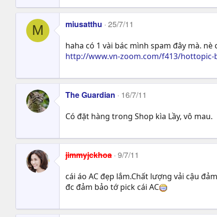
miusatthu
25/7/11
M
haha có 1 vài bác mình spam đây mà. nè có
http://www.vn-zoom.com/f413/hottopic-b
The Guardian
16/7/11
Có đặt hàng trong Shop kìa Lầy, vô mau.
jimmyjckhoa
9/7/11
cái áo AC đẹp lắm.Chất lượng vải cậu đảm
đc đảm bảo tớ pick cái AC