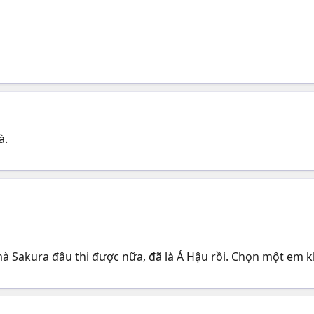
à.
mà Sakura đâu thi được nữa, đã là Á Hậu rồi. Chọn một em k