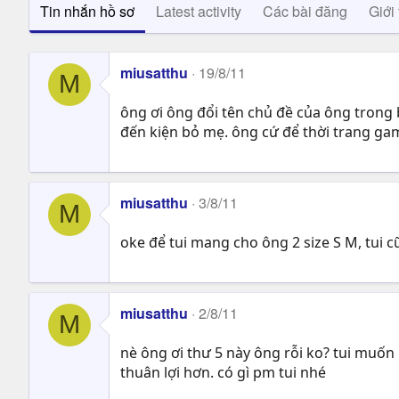
Tin nhắn hồ sơ
Latest activity
Các bài đăng
Giới 
miusatthu
19/8/11
M
ông ơi ông đổi tên chủ đề của ông trong b
đến kiện bỏ mẹ. ông cứ để thời trang gam
miusatthu
3/8/11
M
oke để tui mang cho ông 2 size S M, tui c
miusatthu
2/8/11
M
nè ông ơi thư 5 này ông rỗi ko? tui muốn
thuân lợi hơn. có gì pm tui nhé