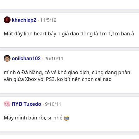
khachiep2
11/5/12
K
Mặt dây lion heart bây h giá dao động là 1m-1,1m bạn à
oniichan102
25/10/11
mình ở Đà Nẵng, có vẻ khó giao dịch, củng đang phân
vân giửa Xbox với PS3, ko bít nên chọn cái nào
RYB|Tuxedo
9/10/11
Máy mình bán rồi, sr nhé