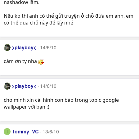
nashadow lắm.
Nếu ko thì anh có thể gửi truyện ở chỗ đứa em anh, em
có thể qua chỗ này để lấy nhé
>playboy<
14/6/10
cám ơn ty nha
>playboy<
14/6/10
cho mình xin cái hình con báo trong topic google
wallpaper với bạn :)
Tommy_VC
13/6/10
T