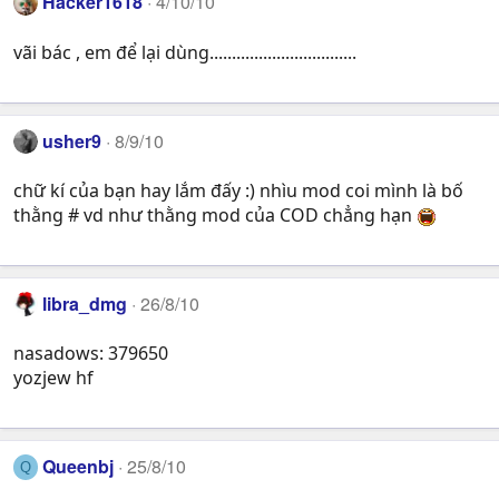
Hacker1618
4/10/10
vãi bác , em để lại dùng.................................
usher9
8/9/10
chữ kí của bạn hay lắm đấy :) nhìu mod coi mình là bố
thằng # vd như thằng mod của COD chẳng hạn
libra_dmg
26/8/10
nasadows: 379650
yozjew hf
Queenbj
25/8/10
Q