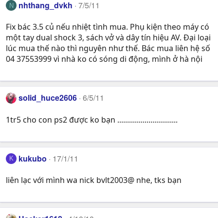
nhthang_dvkh
7/5/11
N
Fix bác 3.5 củ nếu nhiệt tình mua. Phụ kiện theo máy có
một tay dual shock 3, sách vở và dây tín hiệu AV. Đại loại
lúc mua thế nào thì nguyên như thế. Bác mua liên hệ số
04 37553999 vì nhà ko có sóng di động, mình ở hà nội
solid_huce2606
6/5/11
1tr5 cho con ps2 được ko bạn ...............................
kukubo
17/1/11
K
liên lạc với mình wa nick bvlt2003@ nhe, tks bạn