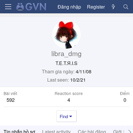
Đăng nhập
Register
libra_dmg
T.E.T.Я.I.S
Tham gia ngày
4/11/08
Last seen
10/2/21
Bài viết
Reaction score
Điểm
592
4
0
Find
Tin nhắn hồ sơ
Latest activity
Các bài đăng
Giới thiệ