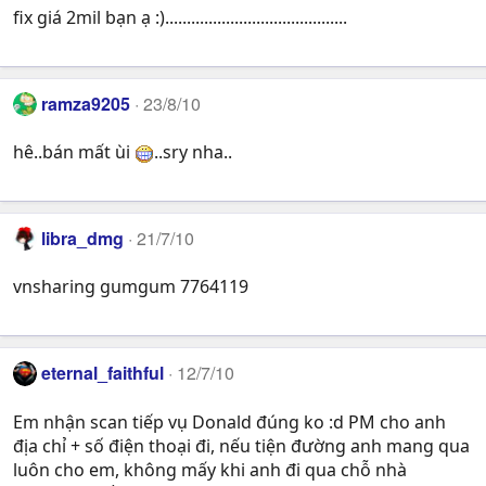
fix giá 2mil bạn ạ :)..........................................
ramza9205
23/8/10
hê..bán mất ùi
..sry nha..
libra_dmg
21/7/10
vnsharing gumgum 7764119
eternal_faithful
12/7/10
Em nhận scan tiếp vụ Donald đúng ko :d PM cho anh
địa chỉ + số điện thoại đi, nếu tiện đường anh mang qua
luôn cho em, không mấy khi anh đi qua chỗ nhà