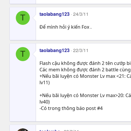
taolabang123
24/3/11
T
Để mình hỏi ý kiến Fox .
taolabang123
22/3/11
T
Flash cậu không được đánh 2 tên cướp bi
Các mem không được đánh 2 battle cùng 1
+Nếu bãi luyện có Monster Lv max <21: Cá
lv11)
+Nếu bãi luyện có Monster Lv max>20: Cá
lv40)
-Có trong thông báo post #4