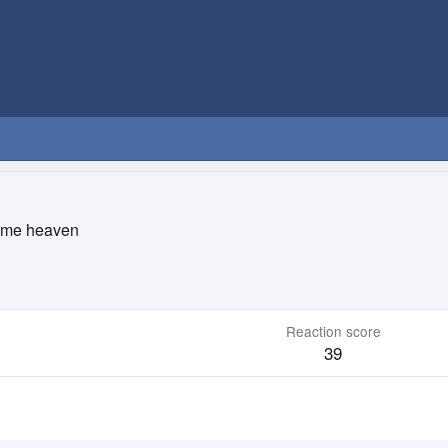
ime heaven
Reaction score
39