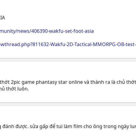
SIA
nity/news/406390-wakfu-set-foot-asia
owthread.php?811632-Wakfu-2D-Tactical-MMORPG-OB-test-
thớt 2pic game phantasy star online và thành ra là chủ thớt 
hủ thớt luôn.
 đánh được. sửa gấp để tui làm film cho ông trong ngày lu