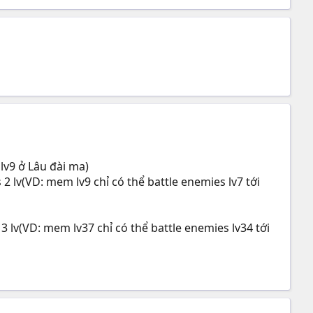
lv9 ở Lâu đài ma)
lv(VD: mem lv9 chỉ có thể battle enemies lv7 tới
lv(VD: mem lv37 chỉ có thể battle enemies lv34 tới