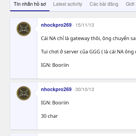
Tin nhắn hồ sơ
Latest activity
Các bài đăng
Giới 
nhockpro269
15/11/13
Cái NA chỉ là gateway thôi, ông chuyển sa
Tui chơi ở server của GGG ( là cái NA ông 
IGN: Booriin
nhockpro269
30/10/13
IGN: Booriin
30 char