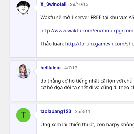
X_3winofall
29/10/13
Wakfu sẽ mở 1 server FREE tại khu vực A
http://www.wakfu.com/en/mmorpg/commu
Thảo luận:
http://forum.gamevn.com/sh
helltalein
4/7/13
do thằng cờ hó tiếng nhật cãi lộn với chủ 
cờ hó dọa đòi ta chết đi và cũng đi theo c
taolabang123
25/3/11
T
Ông xem lại chiến thuật, con harpy không