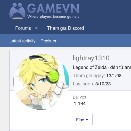
Forums
Tham gia Discord
Latest activity
Register
lightray1310
Legend of Zelda
·
đến từ
an
Tham gia ngày
13/1/08
Last seen
3/10/23
Bài viết
1,164
Find