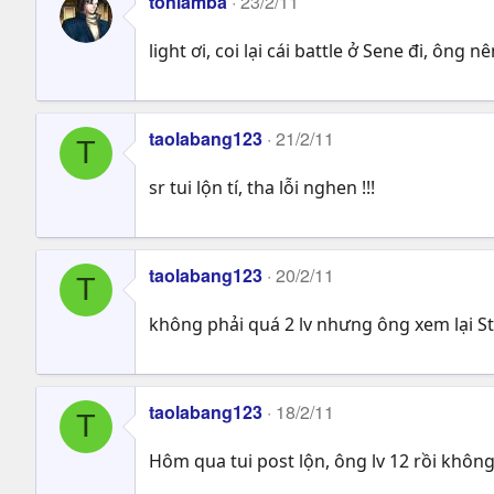
tonlamba
23/2/11
light ơi, coi lại cái battle ở Sene đi, ông
taolabang123
21/2/11
T
sr tui lộn tí, tha lỗi nghen !!!
taolabang123
20/2/11
T
không phải quá 2 lv nhưng ông xem lại Stat
taolabang123
18/2/11
T
Hôm qua tui post lộn, ông lv 12 rồi không 