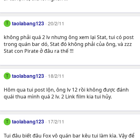
taolabang123
20/2/11
T
không phải quá 2 lv nhưng ông xem lại Stat, tui có post
trong quán bar dó, Stat đó không phải của ông, và zzz
Stat con Pirate ở đâu ra thế !!!
taolabang123
18/2/11
T
Hôm qua tui post lộn, ông lv 12 rồi không được đánh
quái thua mình quá 2 lv. 2 Link film kia tui hủy.
taolabang123
17/2/11
T
Tui đâu biết đâu Fox vô quán bar kêu tui làm kìa. Vậy để