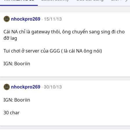
nhockpro269
15/11/13
Cái NA chỉ là gateway thôi, ông chuyển sang sing đi cho
đỡ lag
Tui chơi ở server của GGG ( là cái NA ông nói)
IGN: Booriin
nhockpro269
30/10/13
IGN: Booriin
30 char