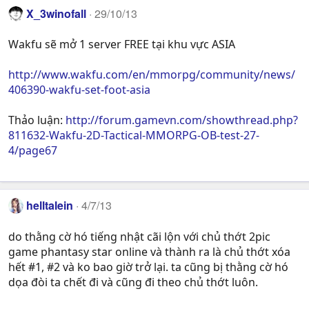
X_3winofall
29/10/13
Wakfu sẽ mở 1 server FREE tại khu vực ASIA
http://www.wakfu.com/en/mmorpg/community/news/
406390-wakfu-set-foot-asia
Thảo luận:
http://forum.gamevn.com/showthread.php?
811632-Wakfu-2D-Tactical-MMORPG-OB-test-27-
4/page67
helltalein
4/7/13
do thằng cờ hó tiếng nhật cãi lộn với chủ thớt 2pic
game phantasy star online và thành ra là chủ thớt xóa
hết #1, #2 và ko bao giờ trở lại. ta cũng bị thằng cờ hó
dọa đòi ta chết đi và cũng đi theo chủ thớt luôn.