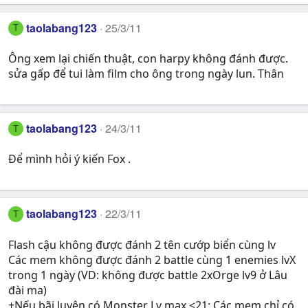
taolabang123
25/3/11
T
Ông xem lại chiến thuật, con harpy không đánh được.
sửa gấp để tui làm film cho ông trong ngày lun. Thân
taolabang123
24/3/11
T
Để mình hỏi ý kiến Fox .
taolabang123
22/3/11
T
Flash cậu không được đánh 2 tên cướp biển cùng lv
Các mem không được đánh 2 battle cùng 1 enemies lvX
trong 1 ngày (VD: không được battle 2xOrge lv9 ở Lâu
đài ma)
+Nếu bãi luyện có Monster Lv max <21: Các mem chỉ có