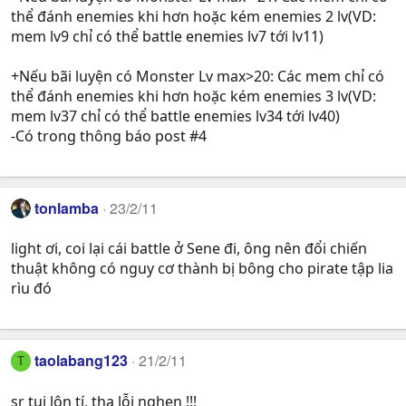
thể đánh enemies khi hơn hoặc kém enemies 2 lv(VD:
mem lv9 chỉ có thể battle enemies lv7 tới lv11)
+Nếu bãi luyện có Monster Lv max>20: Các mem chỉ có
thể đánh enemies khi hơn hoặc kém enemies 3 lv(VD:
mem lv37 chỉ có thể battle enemies lv34 tới lv40)
-Có trong thông báo post #4
tonlamba
23/2/11
light ơi, coi lại cái battle ở Sene đi, ông nên đổi chiến
thuật không có nguy cơ thành bị bông cho pirate tập lia
rìu đó
taolabang123
21/2/11
T
sr tui lộn tí, tha lỗi nghen !!!