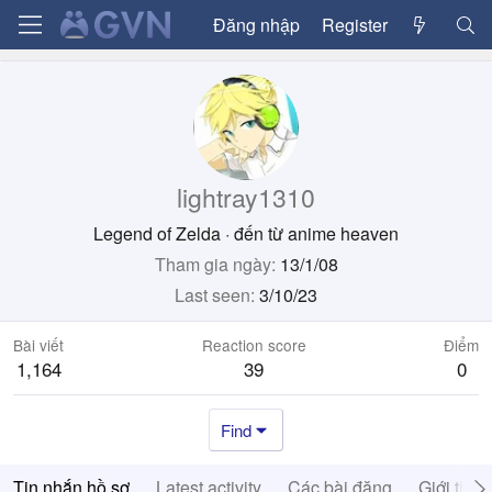
Đăng nhập
Register
lightray1310
Legend of Zelda
·
đến từ
anime heaven
Tham gia ngày
13/1/08
Last seen
3/10/23
Bài viết
Reaction score
Điểm
1,164
39
0
Find
Tin nhắn hồ sơ
Latest activity
Các bài đăng
Giới thiệ