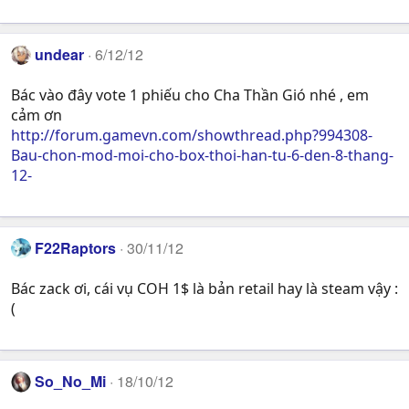
undear
6/12/12
Bác vào đây vote 1 phiếu cho Cha Thần Gió nhé , em
cảm ơn
http://forum.gamevn.com/showthread.php?994308-
Bau-chon-mod-moi-cho-box-thoi-han-tu-6-den-8-thang-
12-
F22Raptors
30/11/12
Bác zack ơi, cái vụ COH 1$ là bản retail hay là steam vậy :
(
So_No_Mi
18/10/12