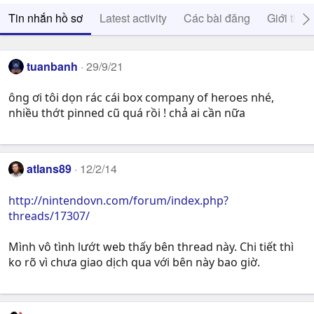
Tin nhắn hồ sơ
Latest activity
Các bài đăng
Giới thiệ
tuanbanh
29/9/21
ông ơi tôi dọn rác cái box company of heroes nhé,
nhiều thớt pinned cũ quá rồi ! chả ai cần nữa
atlans89
12/2/14
http://nintendovn.com/forum/index.php?
threads/17307/
Mình vô tình lướt web thấy bên thread này. Chi tiết thì
ko rõ vì chưa giao dịch qua với bên này bao giờ.