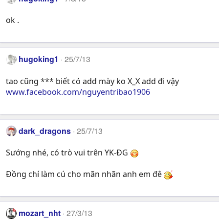
ok .
hugoking1
25/7/13
tao cũng *** biết có add mày ko X_X add đi vậy
www.facebook.com/nguyentribao1906
dark_dragons
25/7/13
Sướng nhé, có trò vui trên YK-ĐG
Đồng chí làm cú cho mãn nhãn anh em đê
mozart_nht
27/3/13