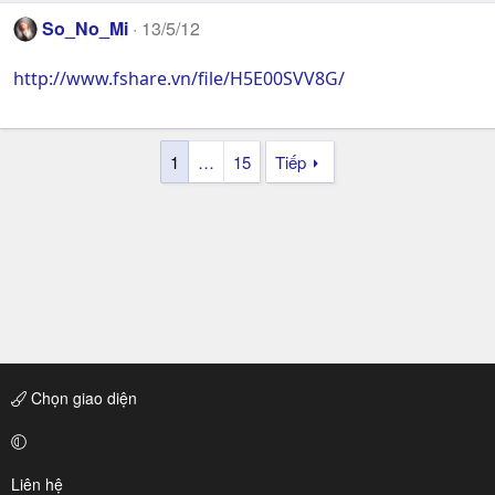
So_No_Mi
13/5/12
http://www.fshare.vn/file/H5E00SVV8G/
1
…
15
Tiếp
Chọn giao diện
Liên hệ