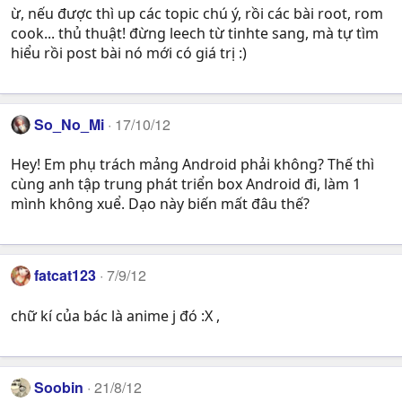
ừ, nếu được thì up các topic chú ý, rồi các bài root, rom
cook... thủ thuật! đừng leech từ tinhte sang, mà tự tìm
hiểu rồi post bài nó mới có giá trị :)
So_No_Mi
17/10/12
Hey! Em phụ trách mảng Android phải không? Thế thì
cùng anh tập trung phát triển box Android đi, làm 1
mình không xuể. Dạo này biến mất đâu thế?
fatcat123
7/9/12
chữ kí của bác là anime j đó :X ,
Soobin
21/8/12