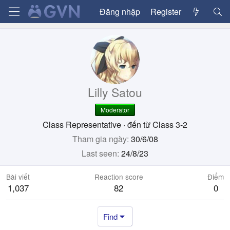
Đăng nhập
Register
Lilly Satou
Moderator
Class Representative
·
đến từ
Class 3-2
Tham gia ngày
30/6/08
Last seen
24/8/23
Bài viết
Reaction score
Điểm
1,037
82
0
Find