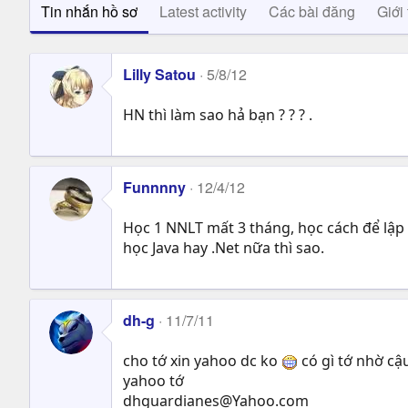
Tin nhắn hồ sơ
Latest activity
Các bài đăng
Giới 
Lilly Satou
5/8/12
HN thì làm sao hả bạn ? ? ? .
Funnnny
12/4/12
Học 1 NNLT mất 3 tháng, học cách để lập tr
học Java hay .Net nữa thì sao.
dh-g
11/7/11
cho tớ xin yahoo dc ko
có gì tớ nhờ cậ
yahoo tớ
dhguardianes@Yahoo.com