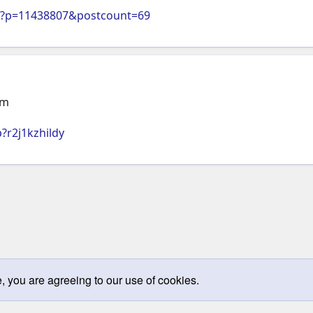
p?p=11438807&postcount=69
em
?r2j1kzhildy
e, you are agreeing to our use of cookies.