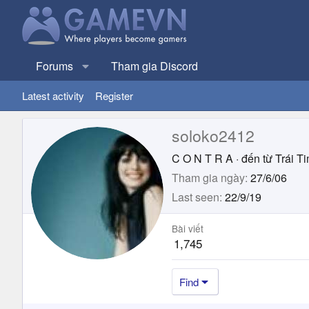
Forums
Tham gia Discord
Latest activity
Register
soloko2412
C O N T R A
·
đến từ
Trái T
Tham gia ngày
27/6/06
Last seen
22/9/19
Bài viết
1,745
Find