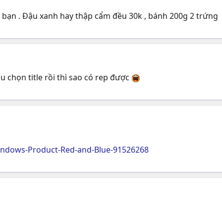
bạn . Đậu xanh hay thập cẩm đều 30k , bánh 200g 2 trứng
ku chọn title rồi thì sao có rep được
Windows-Product-Red-and-Blue-91526268