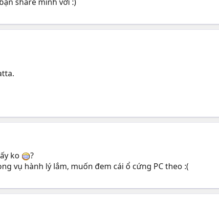
bạn share mình với :)
tta.
đấy ko
?
ong vụ hành lý lắm, muốn đem cái ổ cứng PC theo :(