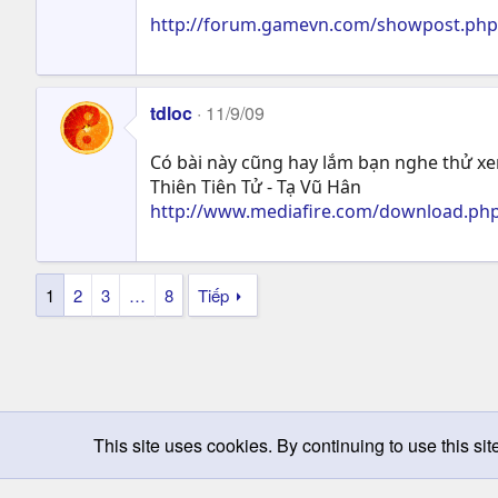
http://forum.gamevn.com/showpost.ph
tdloc
11/9/09
Có bài này cũng hay lắm bạn nghe thử x
Thiên Tiên Tử - Tạ Vũ Hân
http://www.mediafire.com/download.php
1
2
3
…
8
Tiếp
This site uses cookies. By continuing to use this sit
Chọn giao diện
Change width