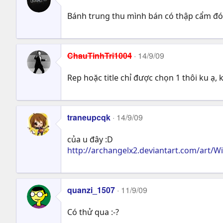
Bánh trung thu mình bán có thập cẩm đó 
ChauTinhTri1004
14/9/09
Rep hoặc title chỉ được chọn 1 thôi ku ạ, 
traneupcqk
14/9/09
của u đây :D
http://archangelx2.deviantart.com/art/
quanzi_1507
11/9/09
Có thử qua :-?