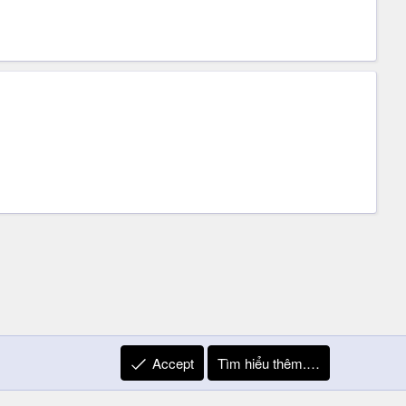
Accept
Tìm hiểu thêm.…
R
Liên hệ
Quy định và Nội quy
Privacy Policy
Trợ giúp
S