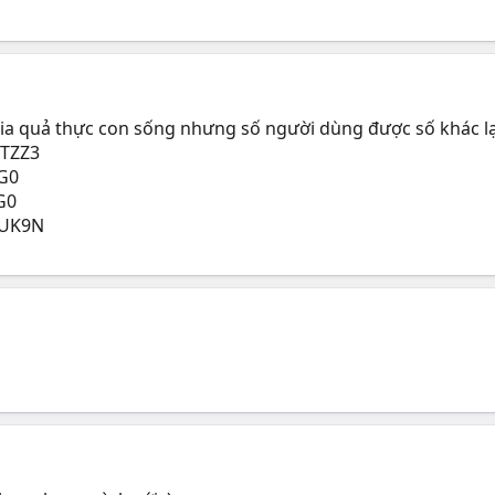
kia quả thực con sống nhưng số người dùng được số khác l
TZZ3
G0
G0
CUK9N