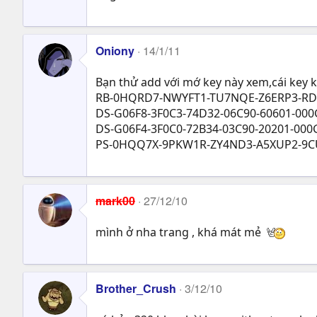
Oniony
14/1/11
Bạn thử add với mớ key này xem,cái key 
RB-0HQRD7-NWYFT1-TU7NQE-Z6ERP3-RD
DS-G06F8-3F0C3-74D32-06C90-60601-000
DS-G06F4-3F0C0-72B34-03C90-20201-000
PS-0HQQ7X-9PKW1R-ZY4ND3-A5XUP2-9
mark00
27/12/10
mình ở nha trang , khá mát mẻ
Brother_Crush
3/12/10