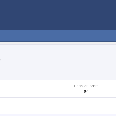
im
Reaction score
64