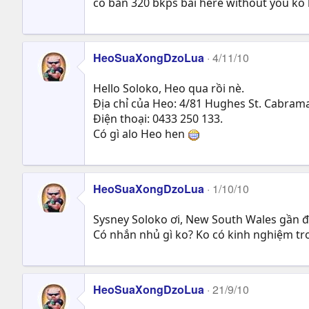
có bản 320 bkps bài here without you ko 
HeoSuaXongDzoLua
4/11/10
Hello Soloko, Heo qua rồi nè.
Địa chỉ của Heo: 4/81 Hughes St. Cabrama
Điện thoại: 0433 250 133.
Có gì alo Heo hen
HeoSuaXongDzoLua
1/10/10
Sysney Soloko ơi, New South Wales gần 
Có nhắn nhủ gì ko? Ko có kinh nghiệm tr
HeoSuaXongDzoLua
21/9/10