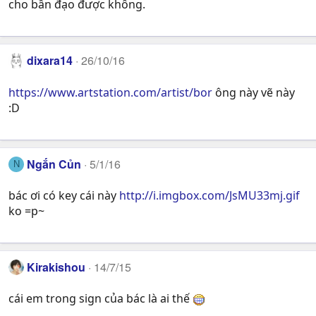
cho bần đạo được không.
dixara14
26/10/16
https://www.artstation.com/artist/bor
ông này vẽ này
:D
Ngắn Củn
5/1/16
N
bác ơi có key cái này
http://i.imgbox.com/JsMU33mj.gif
ko =p~
Kirakishou
14/7/15
cái em trong sign của bác là ai thế