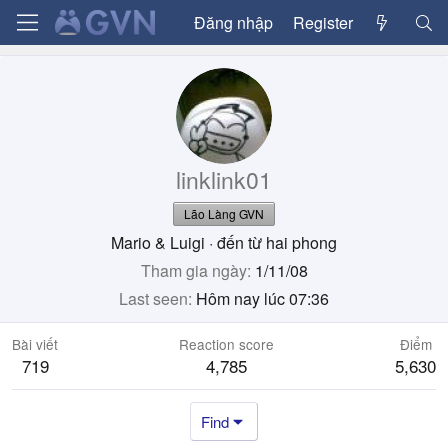
Đăng nhập
Register
linklink01
Lão Làng GVN
Mario & Luigi
·
đến từ
hai phong
Tham gia ngày
1/11/08
Last seen
Hôm nay lúc 07:36
Bài viết
Reaction score
Điểm
719
4,785
5,630
Find