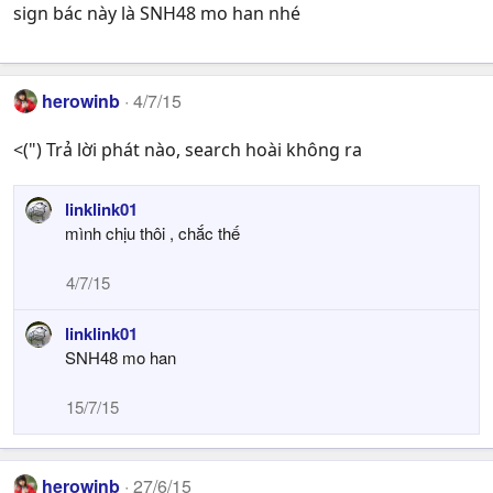
sign bác này là SNH48 mo han nhé
herowinb
4/7/15
<(") Trả lời phát nào, search hoài không ra
linklink01
mình chịu thôi , chắc thế
4/7/15
linklink01
SNH48 mo han
15/7/15
herowinb
27/6/15