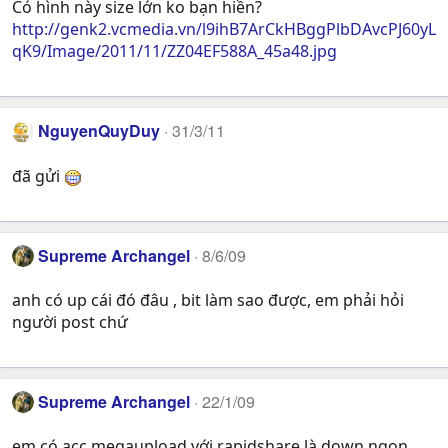
Có hình này size lớn ko bạn hiền?
http://genk2.vcmedia.vn/l9ihB7ArCkHBggPlbDAvcPJ60yL
qK9/Image/2011/11/ZZ04EF588A_45a48.jpg
NguyenQuyDuy
31/3/11
đã gửi
Supreme Archangel
8/6/09
anh có up cái đó đâu , bit làm sao được, em phải hỏi
người post chứ
Supreme Archangel
22/1/09
em có acc megaupload với rapidshare là down ngon