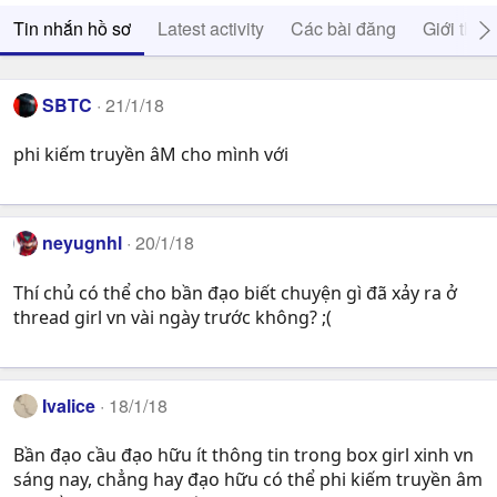
Tin nhắn hồ sơ
Latest activity
Các bài đăng
Giới thiệ
SBTC
21/1/18
phi kiếm truyền âM cho mình với
neyugnhl
20/1/18
Thí chủ có thể cho bần đạo biết chuyện gì đã xảy ra ở
thread girl vn vài ngày trước không? ;(
Ivalice
18/1/18
Bần đạo cầu đạo hữu ít thông tin trong box girl xinh vn
sáng nay, chẳng hay đạo hữu có thể phi kiếm truyền âm