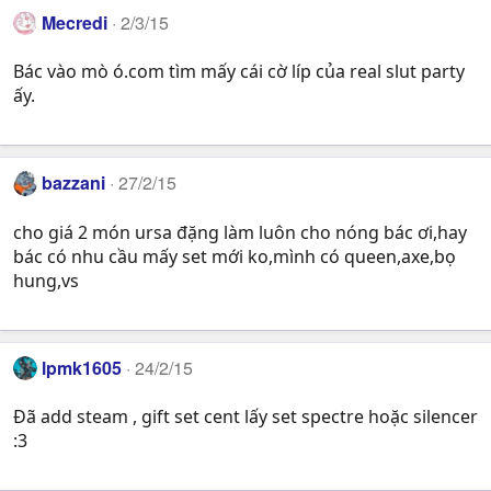
Mecredi
2/3/15
Bác vào mò ó.com tìm mấy cái cờ líp của real slut party
ấy.
bazzani
27/2/15
cho giá 2 món ursa đặng làm luôn cho nóng bác ơi,hay
bác có nhu cầu mấy set mới ko,mình có queen,axe,bọ
hung,vs
lpmk1605
24/2/15
Đã add steam , gift set cent lấy set spectre hoặc silencer
:3