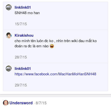
linklink01
SNH48 mo han
15/7/15
Kirakishou
cho mình tên luôn đc ko , nhìn trên wiki đau mắt ko
đoán ra đc là em nào
28/7/15
linklink01
https://www.facebook.com/MacHanMoHanSNH48
29/7/15
Undersword
8/7/15