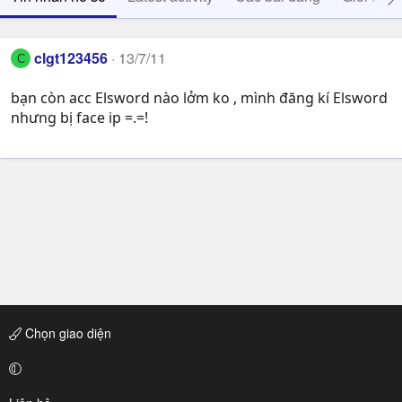
clgt123456
13/7/11
C
bạn còn acc Elsword nào lởm ko , mình đăng kí Elsword
nhưng bị face ip =.=!
Chọn giao diện