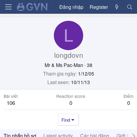
Đăng nhập
Register
L
longdovn
Mr & Ms Pac-Man
·
38
Tham gia ngày
1/12/05
Last seen
10/11/13
Bài viết
Reaction score
Điểm
106
0
0
Find
Tin nhắn hồ sơ
Latest activity
Các bài đăng
Giới thiệ