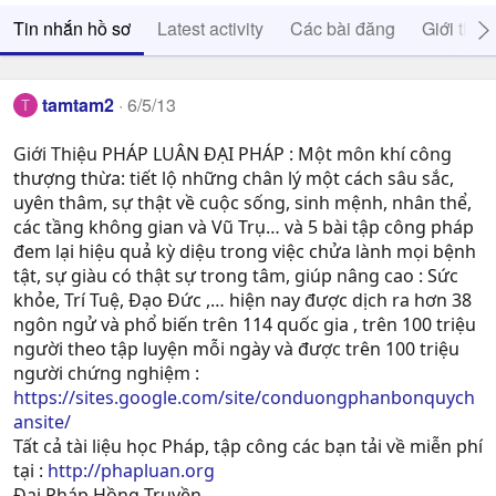
Tin nhắn hồ sơ
Latest activity
Các bài đăng
Giới thiệ
tamtam2
6/5/13
T
Giới Thiệu PHÁP LUÂN ĐẠI PHÁP : Một môn khí công
thượng thừa: tiết lộ những chân lý một cách sâu sắc,
uyên thâm, sự thật về cuộc sống, sinh mệnh, nhân thể,
các tầng không gian và Vũ Trụ… và 5 bài tập công pháp
đem lại hiệu quả kỳ diệu trong việc chửa lành mọi bệnh
tật, sự giàu có thật sự trong tâm, giúp nâng cao : Sức
khỏe, Trí Tuệ, Ðạo Ðức ,… hiện nay được dịch ra hơn 38
ngôn ngử và phổ biến trên 114 quốc gia , trên 100 triệu
người theo tập luyện mỗi ngày và được trên 100 triệu
người chứng nghiệm :
https://sites.google.com/site/conduongphanbonquych
ansite/
Tất cả tài liệu học Pháp, tập công các bạn tải về miễn phí
tại :
http://phapluan.org
Đại Pháp Hồng Truyền