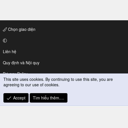
Chọn giao diện
Liên hệ
Quy định và Nội quy
Privacy Policy
This site uses cookies. By continuing to use this site, you are
agreeing to our use of cookies.
Trợ giúp
R
Accept
Tìm hiểu thêm.…
S
S