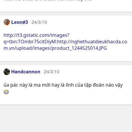
Leon#3
24/3/10
http://t3.gstatic.com/images?
q=tbn:TOmbr75citDiyM:http://nghethuatdieukhacda.co
m.vn/upload/images/product_1244525014.JPG
Handcannon
24/3/10
ủa pác này là ma mới hay là lính của tập đoàn nào vậy