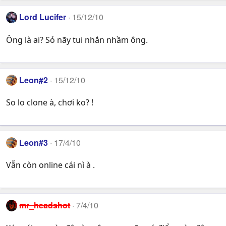
Lord Lucifer
15/12/10
Ông là ai? Sỏ nãy tui nhắn nhầm ông.
Leon#2
15/12/10
So lo clone à, chơi ko? !
Leon#3
17/4/10
Vẫn còn online cái nì à .
mr_headshot
7/4/10