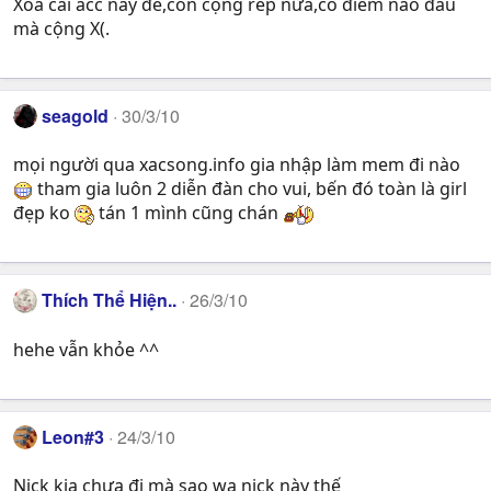
Xóa cái acc này đê,còn cộng rep nữa,có điểm nào đâu
mà cộng X(.
seagold
30/3/10
mọi người qua xacsong.info gia nhập làm mem đi nào
tham gia luôn 2 diễn đàn cho vui, bến đó toàn là girl
đẹp ko
tán 1 mình cũng chán
Thích Thể Hiện..
26/3/10
hehe vẫn khỏe ^^
Leon#3
24/3/10
Nick kia chưa đi mà sao wa nick này thế