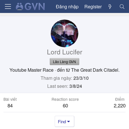
Đăng nhập
Register
Lord Lucifer
Lão Làng GVN
Youtube Master Race
·
đến từ
The Great Dark Citadel.
Tham gia ngày
23/3/10
Last seen
3/8/24
Bài viết
Reaction score
Điểm
84
60
2,220
Find