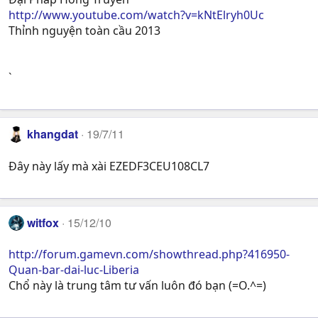
http://www.youtube.com/watch?v=kNtElryh0Uc
Thỉnh nguyện toàn cầu 2013
`
khangdat
19/7/11
Đây này lấy mà xài EZEDF3CEU108CL7
witfox
15/12/10
http://forum.gamevn.com/showthread.php?416950-
Quan-bar-dai-luc-Liberia
Chổ này là trung tâm tư vấn luôn đó bạn (=O.^=)