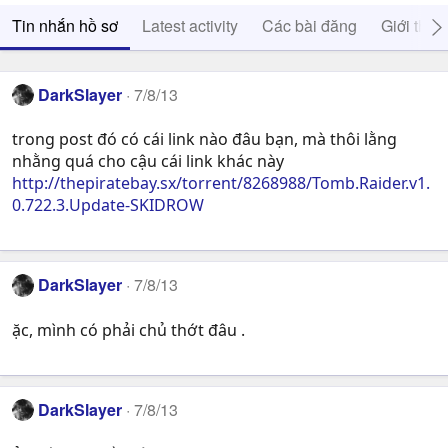
Tin nhắn hồ sơ
Latest activity
Các bài đăng
Giới thiệ
DarkSlayer
7/8/13
trong post đó có cái link nào đâu bạn, mà thôi lằng
nhằng quá cho cậu cái link khác này
http://thepiratebay.sx/torrent/8268988/Tomb.Raider.v1.
0.722.3.Update-SKIDROW
DarkSlayer
7/8/13
ặc, mình có phải chủ thớt đâu .
DarkSlayer
7/8/13