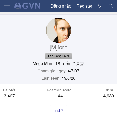
Đăng nhập
Register
[M]icro
Lão Làng GVN
Mega Man
·
18
·
đến từ
東京
Tham gia ngày
4/7/07
Last seen
19/6/26
Bài viết
Reaction score
Điểm
3,467
144
4,930
Find