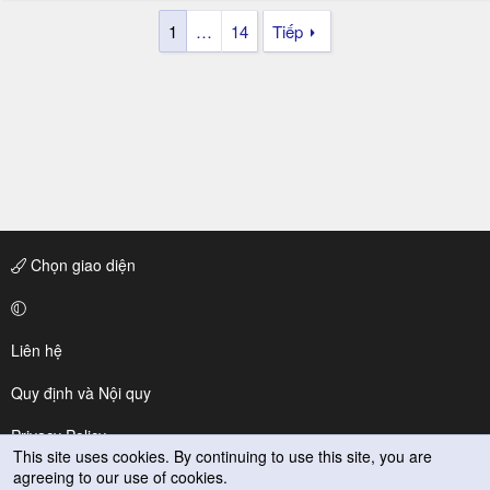
1
…
14
Tiếp
Chọn giao diện
Liên hệ
Quy định và Nội quy
Privacy Policy
This site uses cookies. By continuing to use this site, you are
agreeing to our use of cookies.
Trợ giúp