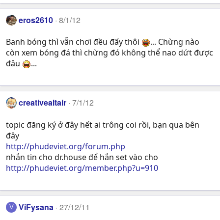
eros2610
8/1/12
Banh bóng thì vẫn chơi đều đấy thôi
... Chừng nào
còn xem bóng đá thì chừng đó không thể nao dứt được
đâu
...
creativealtair
7/1/12
topic đăng ký ở đây hết ai trông coi rồi, bạn qua bên
đây
http://phudeviet.org/forum.php
nhắn tin cho dr.house để hắn set vào cho
http://phudeviet.org/member.php?u=910
ViFysana
27/12/11
V