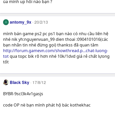
ủa mình up hồi nào bạn ?
antomy_9x
20/2/13
A
mình bán game ps2 pc ps1 bạn nào có nhu cầu liên hệ
nhé nik yh:nguyenvuan_99 dien thoai :0904101016(các
bạn nhắn tin nhé đừng gọi) thankss đã quan tâm
http://forum.gamevn.com/showthread.p...chat-luong-
tot
qua topc bik rõ hơn nhé 10k/1dvd giá rẻ chất lựong
tốt
Black Sky
17/8/12
BYBR-9scl3k4v1gasjs
code OP nè bạn mình phát hộ bác kothekhac