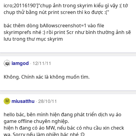
icro;20116190']"chụp ảnh trong skyrim kiểu gì vậy :( tớ
chụp thử bằng nút print screen thì ko được :("
bác thêm dòng bAllowscreenshot=1 vào file
skyrimprefs nhé :) rồi print Scr như bình thường ảnh sẽ
lưu trong thư mục skyrim
iamgod
12/11/11
Không. Chính xác là không muốn tìm.
miusatthu
28/10/11
M
hello bác, bên mình hiện đang phát triển dịch vụ áo
game offline chuyên nghiệp.
hiện h đang có áo MW, nếu bác có nhu cầu xin check
wa. Sorry nếu làm phiền bác nhé :D