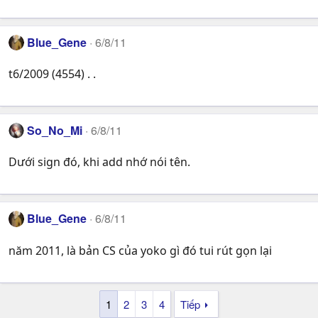
Blue_Gene
6/8/11
t6/2009 (4554) . .
So_No_Mi
6/8/11
Dưới sign đó, khi add nhớ nói tên.
Blue_Gene
6/8/11
năm 2011, là bản CS của yoko gì đó tui rút gọn lại
1
2
3
4
Tiếp