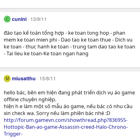
cunini
13/9/11
C
đào tạo kế toán tổng hợp - ke toan tong hop - phan
mem ke toan mien phi - Dao tao ke toan thue - Dich vu
ke toan - thuc hanh ke toan - trung tam dao tao ke toan
- Tai lieu ke toan-Ke toan ngan hang
miusatthu
15/8/11
M
hello bác, bên em hiện đang phát triển dịch vụ áo game
offline chuyên nghiệp.
hiện h e làm một số mẫu áo game, nếu bác có nhu cầu
xin check wa. Sorry nếu làm phiền bác nhé :D
http://forum.gamevn.com/showthread.php?836955-
Hottopic-Ban-ao-game-Assassin-creed-Halo-Chrono-
Trigger-