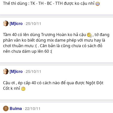
Thế thì dùng : TK - TH - BC - TTH được ko cậu nhỉ
[M]icro
25/10/11
Tầm 40 có lên dùng Trương Hoàn ko hả cậu
, tớ đang
phân vân ko biết dùng mix dame phép với mưu hay là
chơi thuần mưu :( . Căn bản là cũng chưa có sách đỏ
nên chưa dám up lên 60 :(
[M]icro
25/10/11
Cậu ơi , ép cấp 40 có cách nào để qua được Ngột Đột
Cốt k nhỉ
Bulma
22/10/11
B