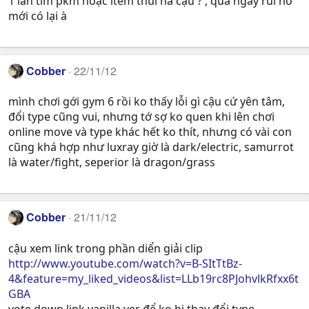
1 lần tìm pkm hoặc item thui hả cậu ? , qua ngày rùi nó
mới có lại à
Cobber
22/11/12
mình chơi gới gym 6 rồi ko thấy lỗi gì cậu cứ yên tâm,
đổi type cũng vui, nhưng tớ sợ ko quen khi lên chơi
online move và type khác hết ko thít, nhưng có vài con
cũng khá hợp như luxray giờ là dark/electric, samurrot
là water/fight, seperior là dragon/grass
Cobber
21/11/12
cậu xem link trong phần diển giải clip
http://www.youtube.com/watch?v=B-SItTtBz-
4&feature=my_liked_videos&list=LLb19rc8PJohvlkRfxx6t
GBA
vote down link vanilla ver để ko bị thay đổi type