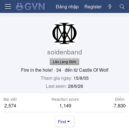
Đăng nhập
Register
soidenband
Lão Làng GVN
Fire in the hole!
·
34
·
đến từ
Castle Of Wolf
Tham gia ngày
15/8/05
Last seen
28/6/26
Bài viết
Reaction score
Điểm
2,574
1,149
7,830
Find