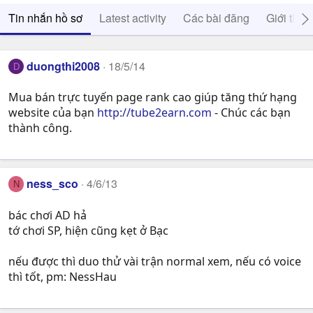
Tin nhắn hồ sơ
Latest activity
Các bài đăng
Giới thiệ
duongthi2008
18/5/14
D
Mua bán trực tuyến page rank cao giúp tăng thứ hạng
website của bạn
http://tube2earn.com
- Chúc các bạn
thành công.
ness_sco
4/6/13
N
bác chơi AD hả
tớ chơi SP, hiện cũng kẹt ở Bạc
nếu được thì duo thử vài trận normal xem, nếu có voice
thì tốt, pm: NessHau