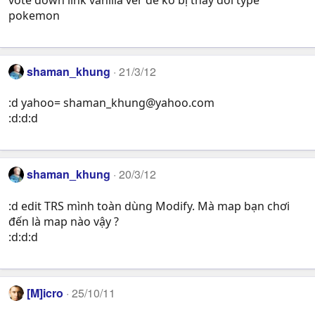
pokemon
shaman_khung
21/3/12
:d yahoo=
shaman_khung@yahoo.com
:d:d:d
shaman_khung
20/3/12
:d edit TRS mình toàn dùng Modify. Mà map bạn chơi
đến là map nào vậy ?
:d:d:d
[M]icro
25/10/11