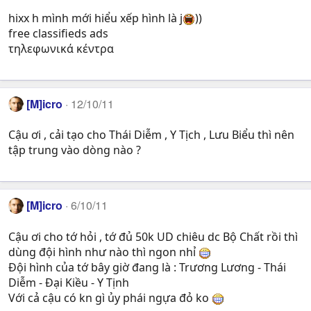
hixx h mình mới hiểu xếp hình là j
))
free classifieds ads
τηλεφωνικά κέντρα
[M]icro
12/10/11
Cậu ơi , cải tạo cho Thái Diễm , Y Tịch , Lưu Biểu thì nên
tập trung vào dòng nào ?
[M]icro
6/10/11
Cậu ơi cho tớ hỏi , tớ đủ 50k UD chiêu dc Bộ Chất rồi thì
dùng đội hình như nào thì ngon nhỉ
Đội hình của tớ bây giờ đang là : Trương Lương - Thái
Diễm - Đại Kiều - Y Tịnh
Với cả cậu có kn gì ủy phái ngựa đỏ ko