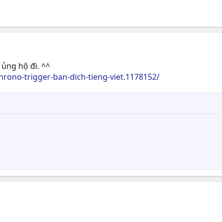
 ủng hộ đi. ^^
rono-trigger-ban-dich-tieng-viet.1178152/