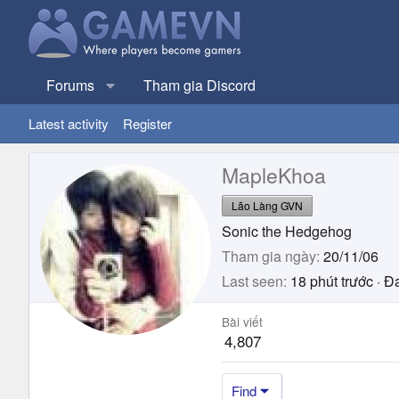
Forums
Tham gia Discord
Latest activity
Register
MapleKhoa
Lão Làng GVN
Sonic the Hedgehog
Tham gia ngày
20/11/06
Last seen
18 phút trước
·
Đa
Bài viết
4,807
Find