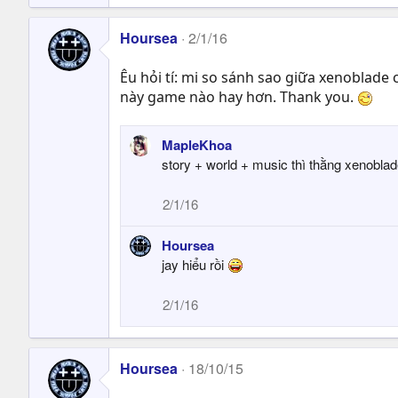
Hoursea
2/1/16
Êu hỏi tí: mi so sánh sao giữa xenoblade 
này game nào hay hơn. Thank you.
MapleKhoa
story + world + music thì thằng xenobla
2/1/16
Hoursea
jay hiểu rồi
2/1/16
Hoursea
18/10/15