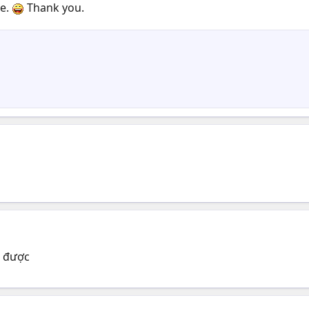
ke.
Thank you.
i được