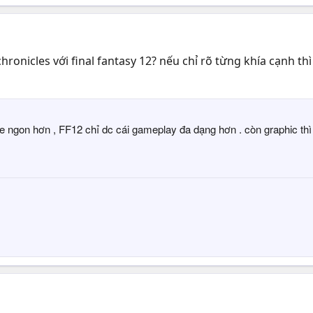
chronicles với final fantasy 12? nếu chỉ rõ từng khía cạnh t
de ngon hơn , FF12 chỉ dc cái gameplay đa dạng hơn . còn graphic t