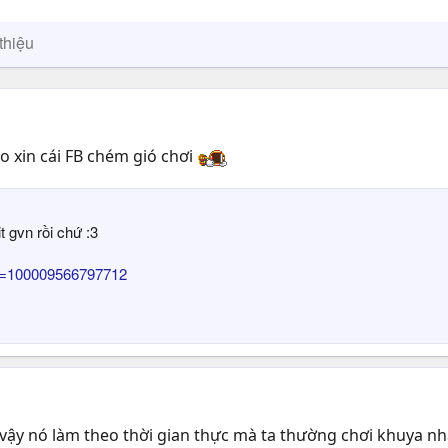
thiệu
o xin cái FB chém gió chơi
t gvn rồi chứ :3
id=100009566797712
n vậy nó làm theo thời gian thực mà ta thường chơi khuya n