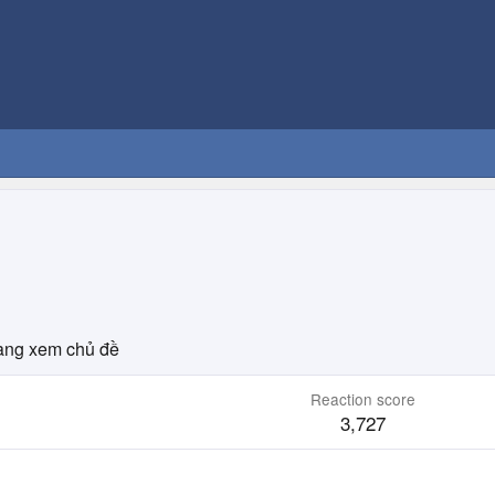
ng xem chủ đề
Reaction score
3,727