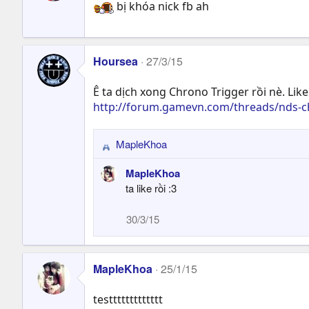
bị khóa nick fb ah
Hoursea
27/3/15
Ê ta dịch xong Chrono Trigger rồi nè. Like
http://forum.gamevn.com/threads/nds-ch
MapleKhoa
R
e
MapleKhoa
a
ta like rồi :3
c
t
30/3/15
i
o
n
s
MapleKhoa
25/1/15
:
testtttttttttttt