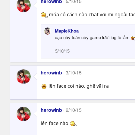
herowinb
5/10/15
móa có cách nào chat với mi ngoài f
MapleKhoa
dạo này toàn cày game lười log fb lắm
5/10/15
herowinb
3/10/15
lên face coi nào, ghê vãi ra
herowinb
2/10/15
lên face nào