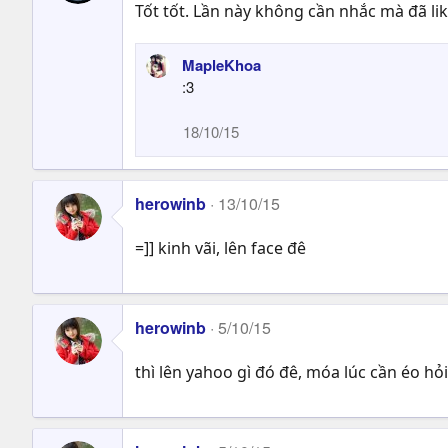
Tốt tốt. Lần này không cần nhắc mà đã li
MapleKhoa
:3
18/10/15
herowinb
13/10/15
=]] kinh vãi, lên face đê
herowinb
5/10/15
thì lên yahoo gì đó đê, móa lúc cần éo hỏ