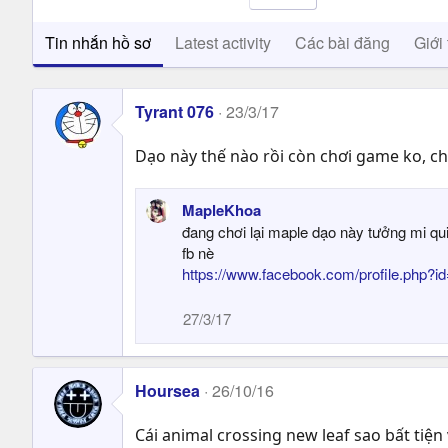
Tin nhắn hồ sơ
Latest activity
Các bài đăng
Giới 
Tyrant 076
23/3/17
Dạo này thế nào rồi còn chơi game ko, ch
MapleKhoa
đang chơi lại maple dạo này tưởng mi qui
fb nè
https://www.facebook.com/profile.php?
27/3/17
Hoursea
26/10/16
Cái animal crossing new leaf sao bất tiệ