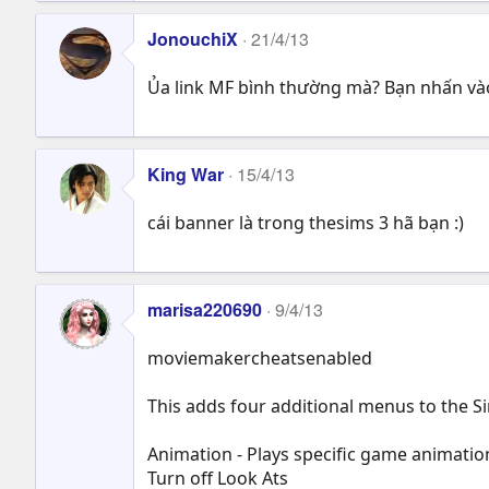
JonouchiX
21/4/13
Ủa link MF bình thường mà? Bạn nhấn và
King War
15/4/13
cái banner là trong thesims 3 hã bạn :)
marisa220690
9/4/13
moviemakercheatsenabled
This adds four additional menus to the Sim
Animation - Plays specific game animatio
Turn off Look Ats