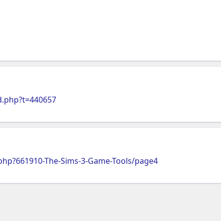
d.php?t=440657
php?661910-The-Sims-3-Game-Tools/page4