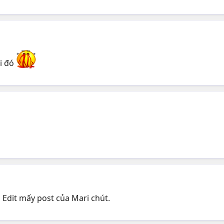
ồi đó
 Edit mấy post của Mari chút.