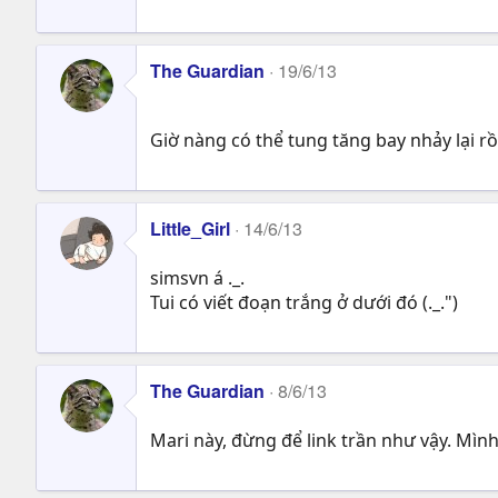
The Guardian
19/6/13
Giờ nàng có thể tung tăng bay nhảy lại r
Little_Girl
14/6/13
simsvn á ._.
Tui có viết đoạn trắng ở dưới đó (._.")
The Guardian
8/6/13
Mari này, đừng để link trần như vậy. Mình