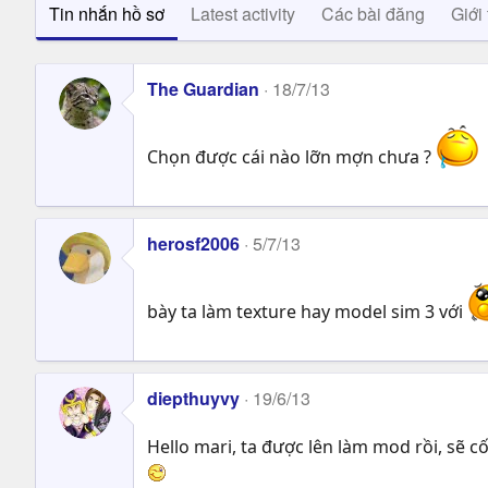
Tin nhắn hồ sơ
Latest activity
Các bài đăng
Giới 
The Guardian
18/7/13
Chọn được cái nào lỡn mợn chưa ?
herosf2006
5/7/13
bày ta làm texture hay model sim 3 với
diepthuyvy
19/6/13
Hello mari, ta được lên làm mod rồi, sẽ