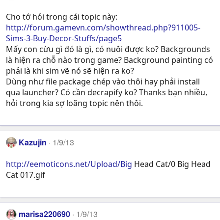
Cho tớ hỏi trong cái topic này:
http://forum.gamevn.com/showthread.php?911005-
Sims-3-Buy-Decor-Stuffs/page5
Mấy con cừu gì đó là gì, có nuôi được ko? Backgrounds
là hiện ra chỗ nào trong game? Background painting có
phải là khi sim vẽ nó sẽ hiện ra ko?
Dùng như file package chép vào thôi hay phải install
qua launcher? Có cần decrapify ko? Thanks bạn nhiều,
hỏi trong kia sợ loãng topic nên thôi.
Kazujin
1/9/13
http://eemoticons.net/Upload/Big
Head Cat/0 Big Head
Cat 017.gif
marisa220690
1/9/13