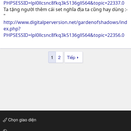
PHPSESSID=lpl0llcsnc8fkq3k5136gll564&topic=22337.0
Ta tặng người thêm cái set nghĩa địa ta cũng hay dùng :-
"
http://www.digitalperversion.net/gardenofshadows/ind
ex.php?
PHPSESSID=lpl0llcsnc8fkq3k5136gll564&topic=22356.0
1
2
Tiếp
Chọn giao diện