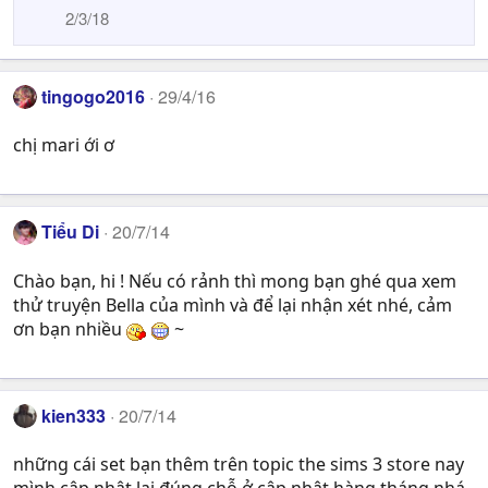
2/3/18
tingogo2016
29/4/16
chị mari ới ơ
Tiểu Di
20/7/14
Chào bạn, hi ! Nếu có rảnh thì mong bạn ghé qua xem
thử truyện Bella của mình và để lại nhận xét nhé, cảm
ơn bạn nhiều
~
kien333
20/7/14
những cái set bạn thêm trên topic the sims 3 store nay
mình cập nhật lại đúng chỗ ở cập nhật hàng tháng nhá