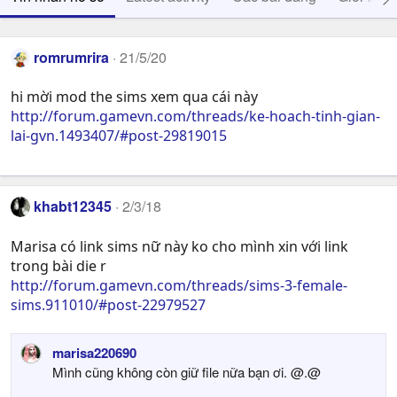
romrumrira
21/5/20
hi mời mod the sims xem qua cái này
http://forum.gamevn.com/threads/ke-hoach-tinh-gian-
lai-gvn.1493407/#post-29819015
khabt12345
2/3/18
Marisa có link sims nữ này ko cho mình xin với link
trong bài die r
http://forum.gamevn.com/threads/sims-3-female-
sims.911010/#post-22979527
marisa220690
Mình cũng không còn giữ file nữa bạn ơi. @.@