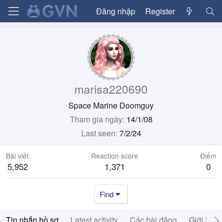
Đăng nhập
Register
marisa220690
Space Marine Doomguy
Tham gia ngày
14/1/08
Last seen
7/2/24
Bài viết
Reaction score
Điểm
5,952
1,371
0
Find
Tin nhắn hồ sơ
Latest activity
Các bài đăng
Giới thiệ