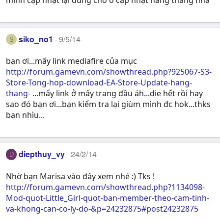
siko_no1
9/5/14
S
bạn ơi...mấy link mediafire của mục
http://forum.gamevn.com/showthread.php?925067-S3-
Store-Tong-hop-download-EA-Store-Update-hang-
thang-
...mấy link ở mấy trang đầu áh...die hết rồi hay
sao đó bạn ơi...bạn kiểm tra lại giùm mình đc hok...thks
bạn nhìu...
diepthuy_vy
24/2/14
D
Nhờ bạn Marisa vào đây xem nhé :) Tks !
http://forum.gamevn.com/showthread.php?1134098-
Mod-quot-Little_Girl-quot-ban-member-theo-cam-tinh-
va-khong-can-co-ly-do-&p=24232875#post24232875