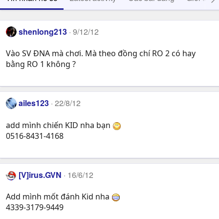
shenlong213
9/12/12
Vào SV ĐNA mà chơi. Mà theo đồng chí RO 2 có hay
bằng RO 1 không ?
ailes123
22/8/12
add mình chiến KID nha bạn
0516-8431-4168
[V]irus.GVN
16/6/12
Add mình mốt đánh Kid nha
4339-3179-9449