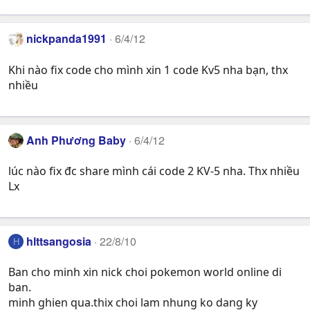
nickpanda1991
6/4/12
Khi nào fix code cho mình xin 1 code Kv5 nha bạn, thx
nhiều
Anh Phương Baby
6/4/12
lúc nào fix đc share mình cái code 2 KV-5 nha. Thx nhiều
Lx
hlttsangosia
22/8/10
H
Ban cho minh xin nick choi pokemon world online di
ban.
minh ghien qua.thix choi lam nhung ko dang ky