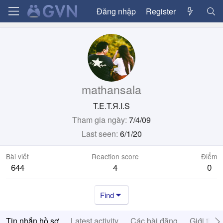
Đăng nhập
Register
mathansala
T.E.T.Я.I.S
Tham gia ngày
7/4/09
Last seen
6/1/20
Bài viết
Reaction score
Điểm
644
4
0
Find
Tin nhắn hồ sơ
Latest activity
Các bài đăng
Giới thiệ