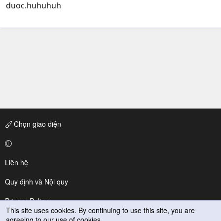
duoc.huhuhuh
Chọn giao diện
Liên hệ
Quy định và Nội quy
Privacy Policy
This site uses cookies. By continuing to use this site, you are
agreeing to our use of cookies.
Trợ giúp