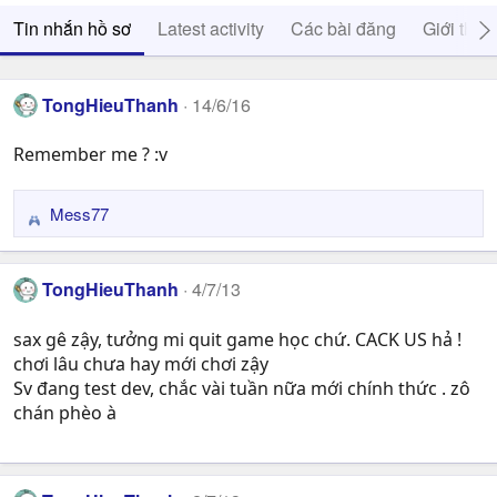
Tin nhắn hồ sơ
Latest activity
Các bài đăng
Giới thiệ
TongHieuThanh
14/6/16
Remember me ? :v
Mess77
R
e
a
TongHieuThanh
4/7/13
c
t
sax gê zậy, tưởng mi quit game học chứ. CACK US hả !
i
chơi lâu chưa hay mới chơi zậy
o
n
Sv đang test dev, chắc vài tuần nữa mới chính thức . zô
s
chán phèo à
: