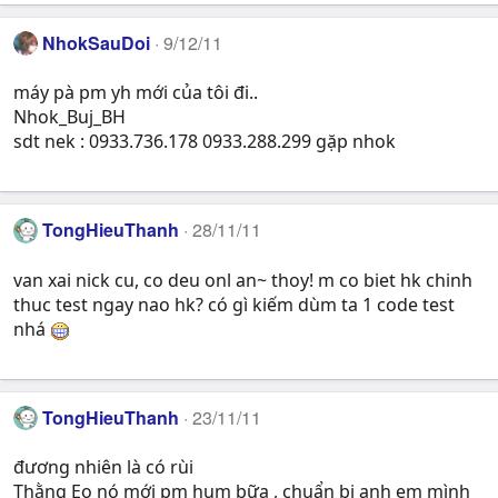
NhokSauDoi
9/12/11
máy pà pm yh mới của tôi đi..
Nhok_Buj_BH
sdt nek : 0933.736.178 0933.288.299 gặp nhok
TongHieuThanh
28/11/11
van xai nick cu, co deu onl an~ thoy! m co biet hk chinh
thuc test ngay nao hk? có gì kiếm dùm ta 1 code test
nhá
TongHieuThanh
23/11/11
đương nhiên là có rùi
Thằng Eo nó mới pm hum bữa , chuẩn bị anh em mình