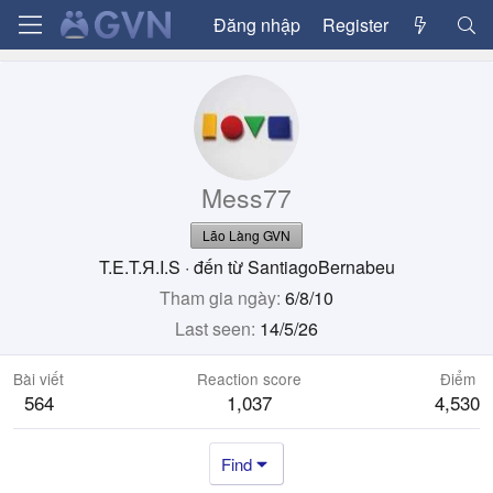
Đăng nhập
Register
Mess77
Lão Làng GVN
T.E.T.Я.I.S
·
đến từ
SantiagoBernabeu
Tham gia ngày
6/8/10
Last seen
14/5/26
Bài viết
Reaction score
Điểm
564
1,037
4,530
Find