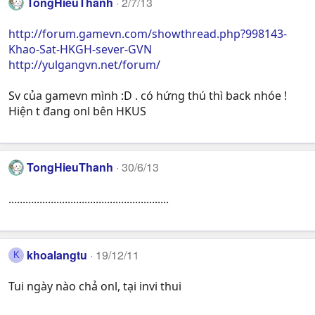
TongHieuThanh
2/7/13
http://forum.gamevn.com/showthread.php?998143-
Khao-Sat-HKGH-sever-GVN
http://yulgangvn.net/forum/
Sv của gamevn mình :D . có hứng thú thì back nhóe !
Hiện t đang onl bên HKUS
TongHieuThanh
30/6/13
.........................................................
khoalangtu
19/12/11
K
Tui ngày nào chả onl, tại invi thui