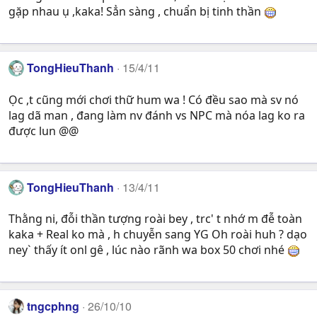
gặp nhau ụ ,kaka! Sẳn sàng , chuẩn bị tinh thần
TongHieuThanh
15/4/11
Ọc ,t cũng mới chơi thữ hum wa ! Có đều sao mà sv nó
lag dã man , đang làm nv đánh vs NPC mà nóa lag ko ra
được lun @@
TongHieuThanh
13/4/11
Thằng ni, đỗi thần tượng roài bey , trc' t nhớ m đễ toàn
kaka + Real ko mà , h chuyễn sang YG Oh roài huh ? dạo
ney` thấy ít onl gê , lúc nào rãnh wa box 50 chơi nhé
tngcphng
26/10/10