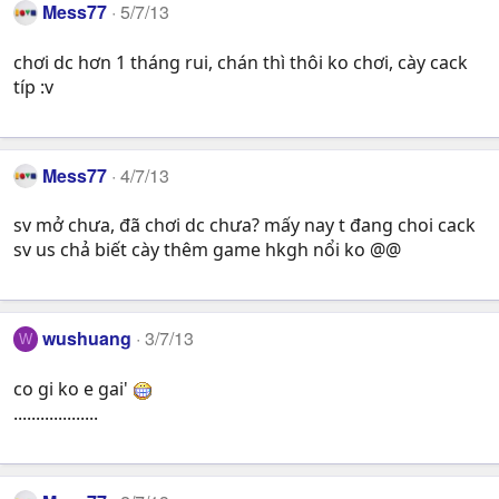
Mess77
5/7/13
chơi dc hơn 1 tháng rui, chán thì thôi ko chơi, cày cack
típ :v
Mess77
4/7/13
sv mở chưa, đã chơi dc chưa? mấy nay t đang choi cack
sv us chả biết cày thêm game hkgh nổi ko @@
wushuang
3/7/13
W
co gi ko e gai'
...................