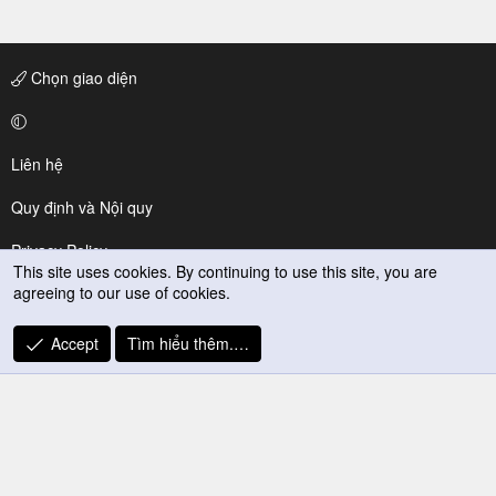
Chọn giao diện
Liên hệ
Quy định và Nội quy
Privacy Policy
This site uses cookies. By continuing to use this site, you are
agreeing to our use of cookies.
Trợ giúp
R
Accept
Tìm hiểu thêm.…
S
S