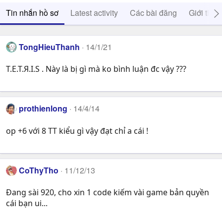
Tin nhắn hồ sơ
Latest activity
Các bài đăng
Giới thiệ
TongHieuThanh
14/1/21
T.E.T.Я.I.S . Này là bị gì mà ko bình luận đc vậy ???
prothienlong
14/4/14
op +6 với 8 TT kiểu gì vậy đạt chỉ a cái !
CoThyTho
11/12/13
Đang sài 920, cho xin 1 code kiếm vài game bản quyền
cái bạn ui...