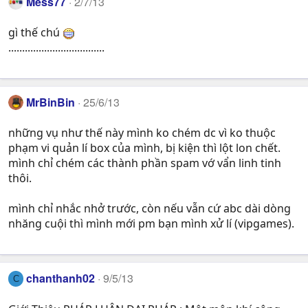
Mess77
2/7/13
gì thế chú
...................................
MrBinBin
25/6/13
những vụ như thế này mình ko chém dc vì ko thuộc
phạm vi quản lí box của mình, bị kiện thì lột lon chết.
mình chỉ chém các thành phần spam vớ vẩn linh tinh
thôi.
mình chỉ nhắc nhở trước, còn nếu vẫn cứ abc dài dòng
nhăng cuội thì mình mới pm bạn mình xử lí (vipgames).
chanthanh02
9/5/13
C