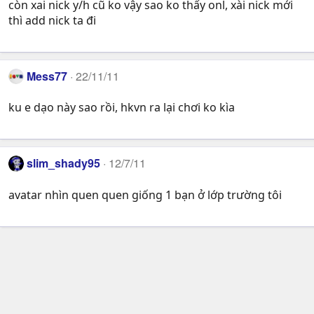
còn xai nick y/h cũ ko vậy sao ko thấy onl, xài nick mới
thì add nick ta đi
Mess77
22/11/11
ku e dạo này sao rồi, hkvn ra lại chơi ko kìa
slim_shady95
12/7/11
avatar nhìn quen quen giống 1 bạn ở lớp trường tôi