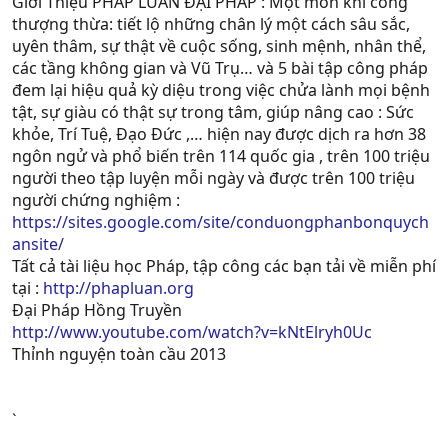
Giới Thiệu PHÁP LUÂN ĐẠI PHÁP : Một môn khí công
thượng thừa: tiết lộ những chân lý một cách sâu sắc,
uyên thâm, sự thật về cuộc sống, sinh mệnh, nhân thể,
các tầng không gian và Vũ Trụ… và 5 bài tập công pháp
đem lại hiệu quả kỳ diệu trong việc chửa lành mọi bệnh
tật, sự giàu có thật sự trong tâm, giúp nâng cao : Sức
khỏe, Trí Tuệ, Ðạo Ðức ,… hiện nay được dịch ra hơn 38
ngôn ngử và phổ biến trên 114 quốc gia , trên 100 triệu
người theo tập luyện mỗi ngày và được trên 100 triệu
người chứng nghiệm :
https://sites.google.com/site/conduongphanbonquych
ansite/
Tất cả tài liệu học Pháp, tập công các bạn tải về miễn phí
tại :
http://phapluan.org
Đại Pháp Hồng Truyền
http://www.youtube.com/watch?v=kNtElryh0Uc
Thỉnh nguyện toàn cầu 2013
`