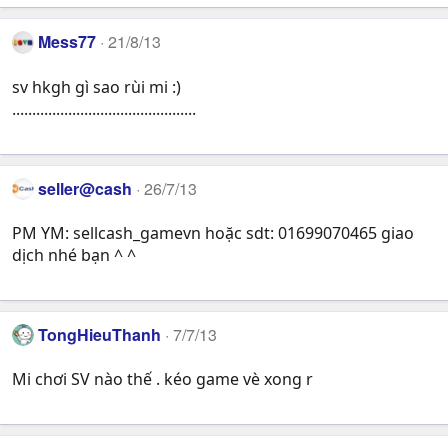
Mess77
21/8/13
sv hkgh gì sao rùi mi :)
..............................................
seller@cash
26/7/13
PM YM: sellcash_gamevn hoặc sdt: 01699070465 giao
dịch nhé bạn ^ ^
TongHieuThanh
7/7/13
Mi chơi SV nào thế . kéo game vè xong r