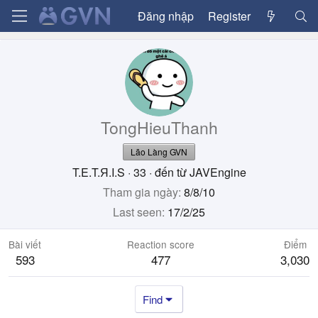
Đăng nhập
Register
TongHieuThanh
Lão Làng GVN
T.E.T.Я.I.S
·
33
·
đến từ
JAVEngine
Tham gia ngày
8/8/10
Last seen
17/2/25
Bài viết
Reaction score
Điểm
593
477
3,030
Find