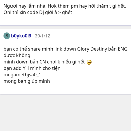
Ngươi hay lắm nhá. Hok thèm pm hay hõi thăm t gì hết.
Onl thì xin code Dị giới à > ghét
b0yko0l9
30/1/12
B
bạn có thể share mình link down Glory Destiny bản ENG
được không
mình down bản CN chơi k hiểu gì hết
bạn add YH mình cho tiện
megamethjsa0_1
mong bạn giúp mình