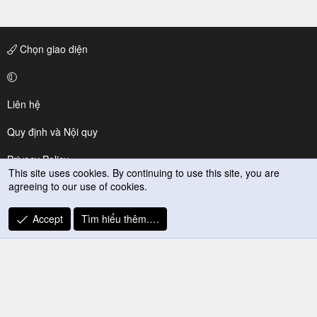
Chọn giao diện
Liên hệ
Quy định và Nội quy
Privacy Policy
This site uses cookies. By continuing to use this site, you are
agreeing to our use of cookies.
Trợ giúp
R
Accept
Tìm hiểu thêm.…
S
S