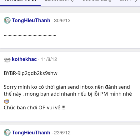
TongHieuThanh
30/6/13
..........................................
kothekhac
11/8/12
BYBR-9lp2gdb2ks9shw
Sorry mình ko có thời gian send inbox nên đành send
thế này , mong bạn add nhanh nếu bị lỗi PM mình nhé
Chúc bạn chơi OP vui vẻ !!!
TongHieuThanh
23/6/12