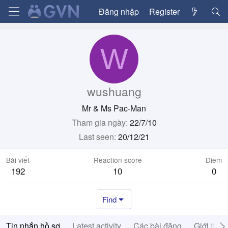
Đăng nhập
Register
W
wushuang
Mr & Ms Pac-Man
Tham gia ngày
22/7/10
Last seen
20/12/21
Bài viết
Reaction score
Điểm
192
10
0
Find
Tin nhắn hồ sơ
Latest activity
Các bài đăng
Giới thiệ