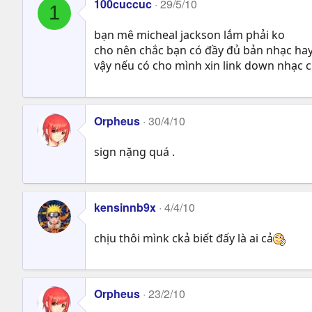
100cuccuc
29/5/10
1
bạn mê micheal jackson lắm phải ko
cho nên chắc bạn có đầy đủ bản nhạc hay
vậy nếu có cho mình xin link down nhạc 
Orpheus
30/4/10
sign nặng quá .
kensinnb9x
4/4/10
chịu thôi mìnk ckả biết đấy là ai cả
Orpheus
23/2/10