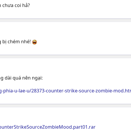
 chưa coi hả?
g bị chém nhé!
g dài quá nên ngại:
g-phia-u-lae-u/28373-counter-strike-source-zombie-mod.ht
CounterStrikeSourceZombieMood.part01.rar