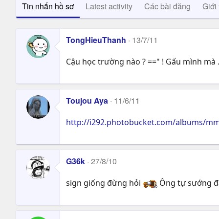
Tin nhắn hồ sơ
Latest activity
Các bài đăng
Giới 
TongHieuThanh
13/7/11
Cậu học trường nào ? ==" ! Gấu mình mà ......
Toujou Aya
11/6/11
http://i292.photobucket.com/albums/m
G36k
27/8/10
sign giống đừng hỏi
Ông tự sướng đ