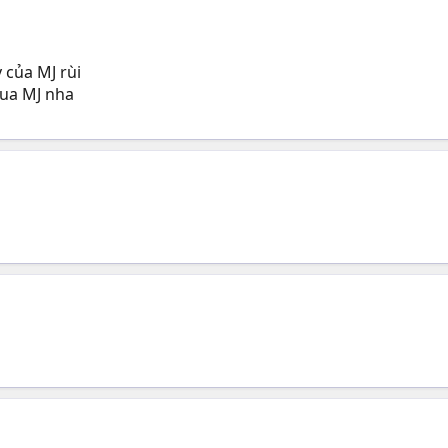
 của MJ rùi
cua MJ nha