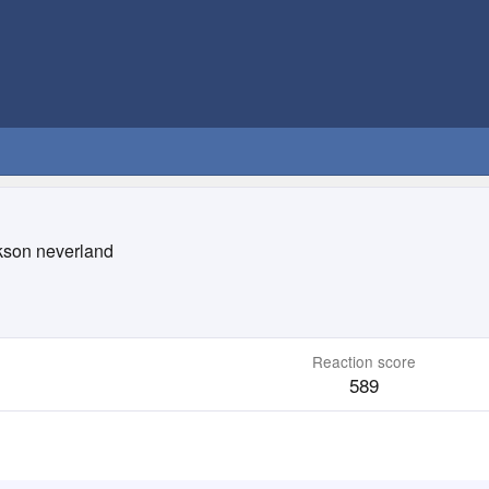
kson neverland
Reaction score
589