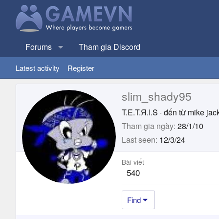
Forums
Tham gia Discord
Latest activity
Register
slim_shady95
T.E.T.Я.I.S
·
đến từ
mike jac
Tham gia ngày
28/1/10
Last seen
12/3/24
Bài viết
540
Find