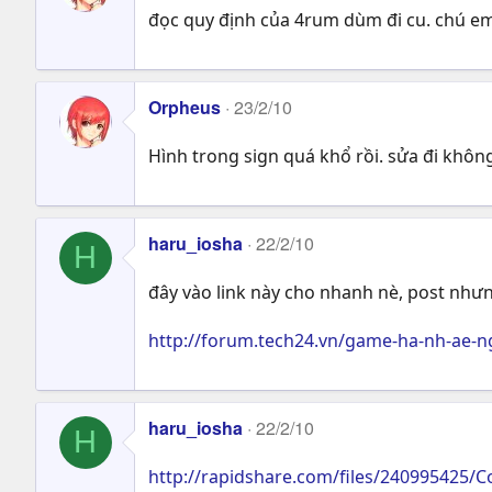
đọc quy định của 4rum dùm đi cu. chú em
Orpheus
23/2/10
Hình trong sign quá khổ rồi. sửa đi khôn
haru_iosha
22/2/10
H
đây vào link này cho nhanh nè, post nhưn
http://forum.tech24.vn/game-ha-nh-ae-n
haru_iosha
22/2/10
H
http://rapidshare.com/files/240995425/