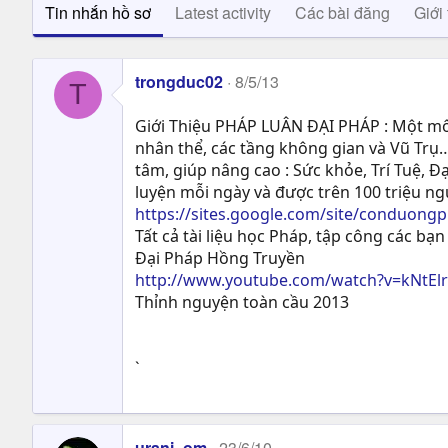
Tin nhắn hồ sơ
Latest activity
Các bài đăng
Giới 
trongduc02
8/5/13
T
Giới Thiệu PHÁP LUÂN ĐẠI PHÁP : Một môn
nhân thể, các tầng không gian và Vũ Trụ…
tâm, giúp nâng cao : Sức khỏe, Trí Tuệ, Ð
luyện mỗi ngày và được trên 100 triệu n
https://sites.google.com/site/conduong
Tất cả tài liệu học Pháp, tập công các bạn 
Đại Pháp Hồng Truyền
http://www.youtube.com/watch?v=kNtEl
Thỉnh nguyện toàn cầu 2013
`
urani_om
23/6/10