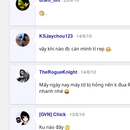
.
KSJaychou123
14/6/10
vậy khi nào đc cán mình tí rep
.
TheRogueKnight
14/6/10
Mấy ngày nay máy tớ bị hỏng nên k đua R
nhanh nhé
[GVN] Chick
13/6/10
Ku nào đây