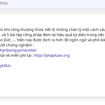
thiệu
 khí công thượng thừa: tiết lộ những chân lý một cách sâu
 và 5 bài tập công pháp đem lại hiệu quả kỳ diệu trong việc
ạo Ðức ,… hiện nay được dịch ra hơn 38 ngôn ngử và phổ biế
gười chứng nghiệm :
phanbonquychansite/
tải về miễn phí tại :
http://phapluan.org
ryh0Uc