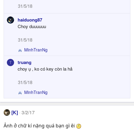
31/5/18
haiduong87
Choy duuuuuu
31/5/18
MinhTranNg
R
e
truang
T
a
choy ụ , ko có key còn la hả
c
t
i
31/5/18
o
n
MinhTranNg
R
s
e
:
a
c
[K]
3/2/17
t
i
Ảnh ở chữ kí nặng quá bạn gì êi
o