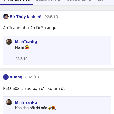
Bé Thùy kính trễ
22/5/19
Ăn Trang như ăn Dr.Strange
MinhTranNg
Nà ní
23/5/19
truang
30/5/18
T
KEO-502 là sao bạn ơi , ko tìm đc
MinhTranNg
Keo dán sắt đó bác