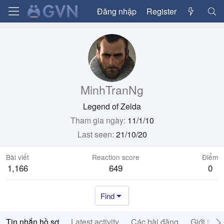
Đăng nhập
Register
MinhTranNg
Legend of Zelda
Tham gia ngày
11/1/10
Last seen
21/10/20
Bài viết
Reaction score
Điểm
1,166
649
0
Find
Tin nhắn hồ sơ
Latest activity
Các bài đăng
Giới thiệ