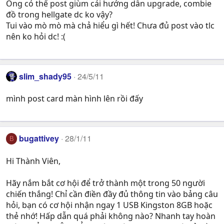
Ông có thể post giùm cái hướng dẫn upgrade, combie
đồ trong hellgate dc ko vậy?
Tui vào mò mò mà chả hiểu gì hết! Chưa đủ post vào tlc
nên ko hỏi dc! :(
slim_shady95
24/5/11
mình post card màn hình lên rồi đấy
bugattivey
28/1/11
B
Hi Thành Viên,
Hãy nắm bắt cơ hội để trở thành một trong 50 người
chiến thắng! Chỉ cần điền đầy đủ thông tin vào bảng câu
hỏi, bạn có cơ hội nhận ngay 1 USB Kingston 8GB hoặc
thẻ nhớ! Hấp dẫn quá phải không nào? Nhanh tay hoàn