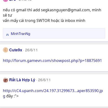
nếu có gmail thì add
segkasnguyen@gmail.com
, mình
sẽ tư
vấn mấy cái trong SWTOR hoặc là inbox mình
MinhTranNg
R
e
a
Cute9x
26/6/11
C
c
t
http://forum.gamevn.com/showpost.php?p=18875691
i
o
n
s
Rất Là Hợp Lý
26/6/11
:
http://cC4.upanh.com/24.197.31299673...aper853590.jp
g
đây :">