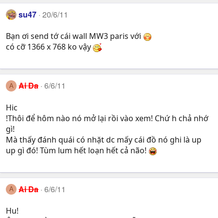
su47
20/6/11
Bạn ơi send tớ cái wall MW3 paris với
có cỡ 1366 x 768 ko vậy
Ai Da
6/6/11
A
Hic
!Thôi để hôm nào nó mở lại rồi vào xem! Chứ h chả nhớ
gì!
Mà thấy đánh quái có nhặt dc mấy cái đồ nó ghi là up
up gì đó! Tùm lum hết loạn hết cả não!
Ai Da
6/6/11
A
Hu!