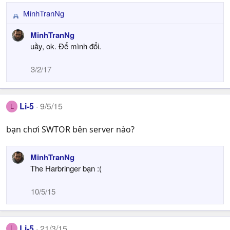
n
s
MinhTranNg
R
:
e
MinhTranNg
a
uầy, ok. Để mình đổi.
c
t
3/2/17
i
o
n
s
Li-5
9/5/15
L
:
bạn chơi SWTOR bên server nào?
MinhTranNg
The Harbringer bạn :(
10/5/15
Li-5
21/3/15
L