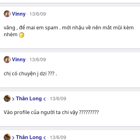
Vinny
13/6/09
vâng , để mai em spam . mới nhậu về nên mắt mũi kèm
nhèm
Vinny
13/6/09
chị có chuyện j dzi ??? .
> Thần Long <
13/6/09
Vào profile của người ta chi vậy ?????????
> Thần Long <
13/6/09