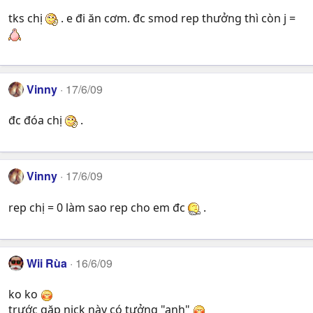
tks chị
. e đi ăn cơm. đc smod rep thưởng thì còn j =
Vinny
17/6/09
đc đóa chị
.
Vinny
17/6/09
rep chị = 0 làm sao rep cho em đc
.
Wii Rùa
16/6/09
ko ko
trước gặp nick này có tưởng "anh"