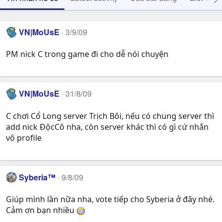
VN|MoUsE
3/9/09
PM nick C trong game đi cho dễ nói chuyện
VN|MoUsE
31/8/09
C chơi Cổ Long server Trịch Bôi, nếu có chung server thì
add nick ĐộcCô nha, còn server khác thì có gì cứ nhắn
vô profile
Syberia™
9/8/09
Giúp mình lần nữa nha, vote tiếp cho Syberia ở đây nhé.
Cảm ơn bạn nhiều