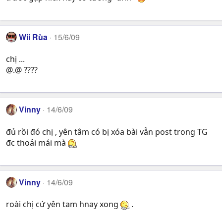
Wii Rùa
15/6/09
chị ...
@.@ ????
Vinny
14/6/09
đủ rồi đó chị , yên tâm có bị xóa bài vẫn post trong TG
đc thoải mái mà
Vinny
14/6/09
roài chị cứ yên tam hnay xong
.