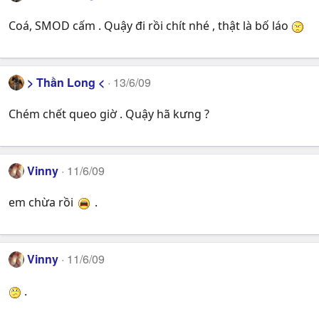
Coá, SMOD cấm . Quậy đi rồi chít nhé , thật là bố láo
> Thần Long <
13/6/09
Chém chết queo giờ . Quậy hã kưng ?
Vinny
11/6/09
em chừa rồi
.
Vinny
11/6/09
.