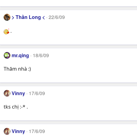
> Thần Long <
22/6/09
.
mr.qing
18/6/09
Thăm nhà :)
Vinny
17/6/09
tks chị :-* .
Vinny
17/6/09