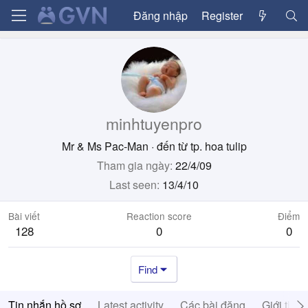
Đăng nhập
Register
minhtuyenpro
Mr & Ms Pac-Man
·
đến từ
tp. hoa tulip
Tham gia ngày
22/4/09
Last seen
13/4/10
Bài viết
Reaction score
Điểm
128
0
0
Find
Tin nhắn hồ sơ
Latest activity
Các bài đăng
Giới thiệ