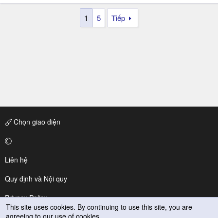
1
5
Tiếp
Chọn giao diện
Liên hệ
Quy định và Nội quy
Privacy Policy
This site uses cookies. By continuing to use this site, you are
agreeing to our use of cookies.
Trợ giúp