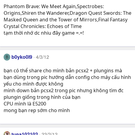
Phantom Brave: We Meet Again,Spectrobes:
Origins,Shiren the Wanderer,Dragon Quest Swords: The
Masked Queen and the Tower of Mirrors,Final Fantasy
Crystal Chronicles: Echoes of Time
tạm thời nhớ dc nhiu đây game =.=!
b0yko0l9
4/3/12
B
bạn có thể share cho mình bản pcsx2 + plungins mà
bạn dùng trong pic hướng dẫn config cho máy cấu hình
yếu cho mình được không
mình down bản pcsx2 trong pic nhưng không tìm đc
plungin giống trong hình của bạn
CPU mình là E5200
mong bạn rep sớm cho mình
tuna102102
23/2/12