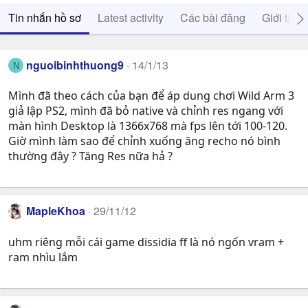
Tin nhắn hồ sơ
Latest activity
Các bài đăng
Giới thiệ
nguoibinhthuong9
14/1/13
N
Mình đã theo cách của bạn để áp dung chơi Wild Arm 3
giả lập PS2, mình đã bỏ native và chỉnh res ngang với
màn hình Desktop là 1366x768 mà fps lên tới 100-120.
Giờ mình làm sao để chỉnh xuống ăng recho nó bình
thường đây ? Tăng Res nữa hả ?
MapleKhoa
29/11/12
uhm riêng mỗi cái game dissidia ff là nó ngốn vram +
ram nhìu lắm