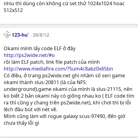
nhiu thì dùng còn không cứ set thử 1024x1024 hoac
512x512
123-hu`
26/8/12
Okami mình lấy code ELF ở đây
http://ps2wide.net/#o
rồi làm ELF patch, link file patch của mình
http://www.mediafire.com/?5um4c8abz0x65bn
Có điều, ở trang ps2wide.net ghi nhầm số seri game
okami thành slus-20811 (là của NFS:
underground),game okami của mình là slus-21115, nên
ko biết 2 bản okami này có giống nhau ko ( ELF code tìm
ra thì cũng y chang trên ps2wide.net), khi chơi thì bị lỗi
lệch đầu bút với nét vẽ.
Mình cũng làm với rogue galaxy scus-97490, đến giờ
chưa thấy lỗi gì