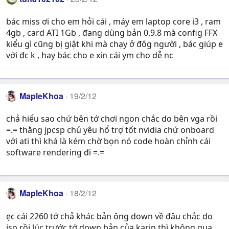
bác miss ơi cho em hỏi cái , máy em laptop core i3 , ram
4gb , card ATI 1Gb , đang dùng bản 0.9.8 mà config FFX
kiểu gì cũng bị giật khi mà chạy ở đôg người , bác giúp e
với đc k , hay bác cho e xin cái ym cho dễ nc
MapleKhoa
19/2/12
chả hiểu sao chứ bên tớ chơi ngon chắc do bên vga rồi
=.= thằng jpcsp chủ yêu hổ trợ tốt nvidia chứ onboard
với ati thì khá là kém chờ bọn nó code hoàn chỉnh cái
software rendering đi =.=
MapleKhoa
18/2/12
ẹc cái 2260 tớ chả khác bản ông down về đâu chắc do
iso rồi lúc trước tớ down bản của karjn thì không qua