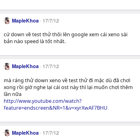
MapleKhoa
17/7/12
cứ down về test thử thôi lên google xem cái xeno sài
bản nào speed là tốt nhất.
MapleKhoa
17/7/12
mà ráng thử down xeno về test thử đi mặc dù đã chơi
xong rồi giờ nghe lại cái ost này thì lại muốn chơi thêm
lần nữa
http://www.youtube.com/watch?
feature=endscreen&NR=1&v=xyrXwAF7BHU
MapleKhoa
17/7/12