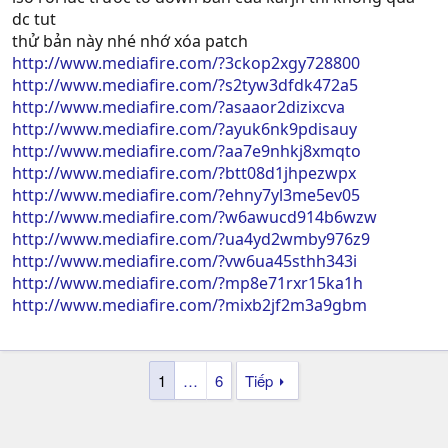
dc tut
thử bản này nhé nhớ xóa patch
http://www.mediafire.com/?3ckop2xgy728800
http://www.mediafire.com/?s2tyw3dfdk472a5
http://www.mediafire.com/?asaaor2dizixcva
http://www.mediafire.com/?ayuk6nk9pdisauy
http://www.mediafire.com/?aa7e9nhkj8xmqto
http://www.mediafire.com/?btt08d1jhpezwpx
http://www.mediafire.com/?ehny7yl3me5ev05
http://www.mediafire.com/?w6awucd914b6wzw
http://www.mediafire.com/?ua4yd2wmby976z9
http://www.mediafire.com/?vw6ua45sthh343i
http://www.mediafire.com/?mp8e71rxr15ka1h
http://www.mediafire.com/?mixb2jf2m3a9gbm
1
…
6
Tiếp