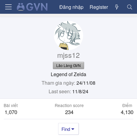
Đăng nhập
Register
mjss12
Lão Làng GVN
Legend of Zelda
Tham gia ngày
24/11/08
Last seen
11/8/24
Bài viết
Reaction score
Điểm
1,070
234
4,130
Find