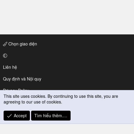
Chọn giao diện
Liên hệ
Quy định và Nội quy
Privacy Policy
This site uses cookies. By continuing to use this site, you are
agreeing to our use of cookies.
Trợ giúp
R
Accept
Tìm hiểu thêm.…
S
S