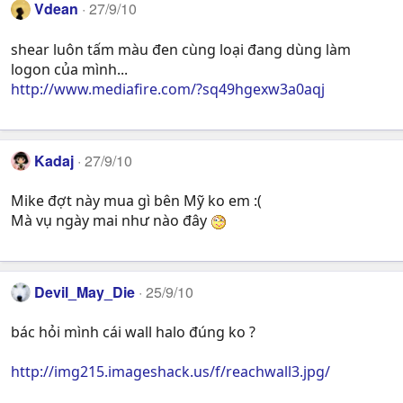
Vdean
27/9/10
shear luôn tấm màu đen cùng loại đang dùng làm
logon của mình...
http://www.mediafire.com/?sq49hgexw3a0aqj
Kadaj
27/9/10
Mike đợt này mua gì bên Mỹ ko em :(
Mà vụ ngày mai như nào đây
Devil_May_Die
25/9/10
bác hỏi mình cái wall halo đúng ko ?
http://img215.imageshack.us/f/reachwall3.jpg/