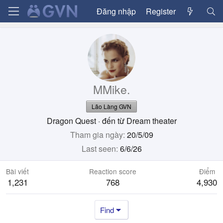
Đăng nhập
Register
MMike.
Lão Làng GVN
Dragon Quest
·
đến từ
Dream theater
Tham gia ngày
20/5/09
Last seen
6/6/26
Bài viết
Reaction score
Điểm
1,231
768
4,930
Find