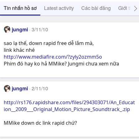
Tin nhắn hồ sơ
Latest activity
Các bài đăng
Giới thiệ
jungmi
3/11/10
sao lạ thế, down rapid free dễ lắm mà,
link khác nhé
http://www.mediafire.com/?zyly2ozmm5o
Phim đó hay ko hả MMike? Jungmi chưa xem nữa
jungmi
2/11/10
http://rs176.rapidshare.com/files/294303071/An_Educat
ion__2009___Original_Motion_Picture_Soundtrack_.zip
MMike down dc link rapid chứ?