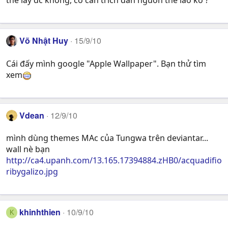
thế lày đc không, có cần trích dẫn nguồn thế lào ko ?
Võ Nhật Huy
15/9/10
Cái đấy mình google "Apple Wallpaper". Bạn thử tìm
xem
Vdean
12/9/10
mình dùng themes MAc của Tungwa trên deviantar...
wall nè bạn
http://ca4.upanh.com/13.165.17394884.zHB0/acquadifio
ribygalizo.jpg
khinhthien
10/9/10
K