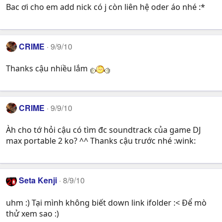
Bac ơi cho em add nick có j còn liên hệ oder áo nhé :*
CRIME
9/9/10
Thanks cậu nhiều lắm
CRIME
9/9/10
Àh cho tớ hỏi cậu có tìm đc soundtrack của game DJ
max portable 2 ko? ^^ Thanks cậu trước nhé :wink:
Seta Kenji
8/9/10
uhm :) Tại mình không biết down link ifolder :< Để mò
thử xem sao :)