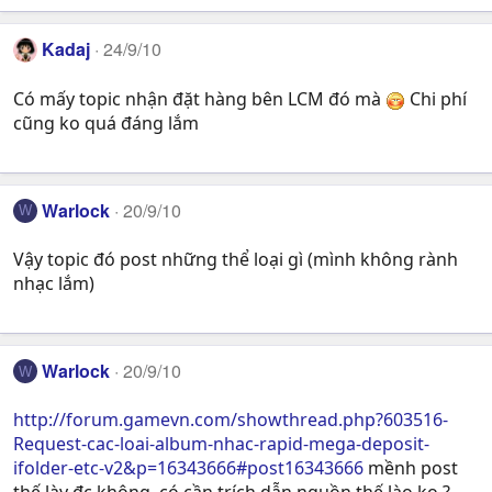
Kadaj
24/9/10
Có mấy topic nhận đặt hàng bên LCM đó mà
Chi phí
cũng ko quá đáng lắm
Warlock
20/9/10
W
Vậy topic đó post những thể loại gì (mình không rành
nhạc lắm)
Warlock
20/9/10
W
http://forum.gamevn.com/showthread.php?603516-
Request-cac-loai-album-nhac-rapid-mega-deposit-
ifolder-etc-v2&p=16343666#post16343666
mềnh post