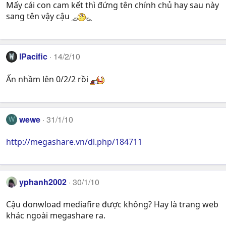
Mấy cái con cam kết thì đứng tên chính chủ hay sau này
sang tên vậy cậu
lPacific
14/2/10
Ấn nhầm lên 0/2/2 rồi
wewe
31/1/10
W
http://megashare.vn/dl.php/184711
yphanh2002
30/1/10
Cậu donwload mediafire được không? Hay là trang web
khác ngoài megashare ra.