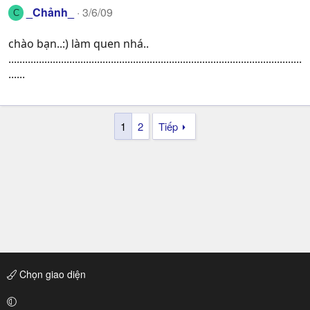
_Chảnh_
3/6/09
C
chào bạn..:) làm quen nhá..
..........................................................................................................
......
1
2
Tiếp
Chọn giao diện