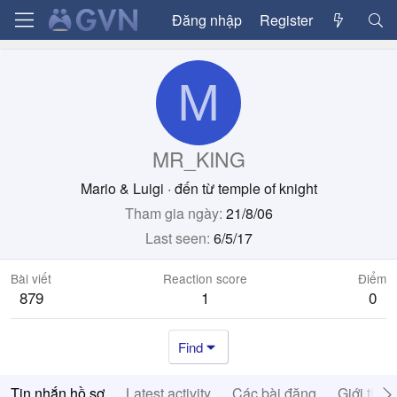
Đăng nhập
Register
M
MR_KING
Mario & Luigi
·
đến từ
temple of knight
Tham gia ngày
21/8/06
Last seen
6/5/17
Bài viết
Reaction score
Điểm
879
1
0
Find
Tin nhắn hồ sơ
Latest activity
Các bài đăng
Giới thiệ