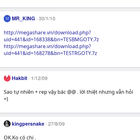
MR_KING
30/1/10
M
http://megashare.vn/download.php?
uid=441&id=168338&bn=TESBMGOTY.7z
http://megashare.vn/download.php?
uid=441&id=168278&bn=TESTRGOTY.7z
Hakbit
1/12/09
Sao tự nhiên + rep vậy bác @@ . lời thiệt nhưng vẫn hỏi
=)
kingpersnake
27/8/09
OK.Ko có chi .