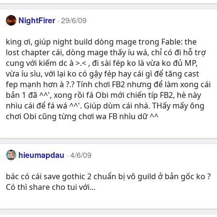
NightFirer
29/6/09
king ơi, giúp night build dòng mage trong Fable: the
lost chapter cái, dòng mage thấy íu wá, chỉ có đi hỗ trợ
cung với kiếm dc à >.< , đi sài fép ko là vừa ko đủ MP,
vừa íu sìu, với lại ko có gậy fép hay cái gì để tăng cast
fep mạnh hơn à ?.? Tính chơi FB2 nhưng để làm xong cái
bản 1 đã ^^', xong rồi fá Obi mới chiến típ FB2, hè này
nhìu cái để fá wá ^^'. Giúp dùm cái nhá. THấy mấy ông
chơi Obi cũng từng chơi wa FB nhìu dữ ^^
hieumapdau
4/6/09
bác có cái save gothic 2 chuẩn bị vô guild ở bản gốc ko ?
Có thì share cho tui với...