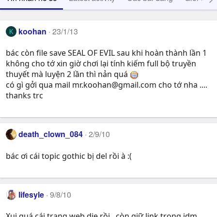
koohan
23/1/13
K
bác còn file save SEAL OF EVIL sau khi hoàn thành lần 1
không cho tớ xin giờ chơi lại tính kiếm full bộ truyền
thuyết mà luyện 2 lần thì nản quá
có gì gởi qua mail
mr.koohan@gmail.com
cho tớ nha ....
thanks trc
death_clown_084
2/9/10
bác ơi cái topic gothic bị del rồi à :(
lifesyle
9/8/10
Xui quá cái trang web die rồi , còn giữ link trong idm