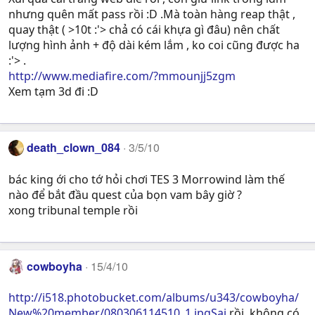
nhưng quên mất pass rồi :D .Mà toàn hàng reap thật ,
quay thật ( >10t :'> chả có cái khựa gì đâu) nên chất
lượng hình ảnh + độ dài kém lắm , ko coi cũng được ha
:'> .
http://www.mediafire.com/?mmounjj5zgm
Xem tạm 3d đi :D
death_clown_084
3/5/10
bác king ới cho tớ hỏi chơi TES 3 Morrowind làm thế
nào để bắt đầu quest của bọn vam bây giờ ?
xong tribunal temple rồi
cowboyha
15/4/10
http://i518.photobucket.com/albums/u343/cowboyha/
New%20member/080306114510_1.jpgSai
rồi, không có