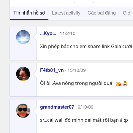
Tin nhắn hồ sơ
Latest activity
Các bài đăng
Giới 
...Kyo...
11/2/10
Xin phép bác cho em share link Gala cườ
F4tb01_vn
15/10/09
Òi òi ,Ava nóng trong người quá !
grandmaster07
9/10/09
sr...cái wall đó mình del mất rồi bạn à :p