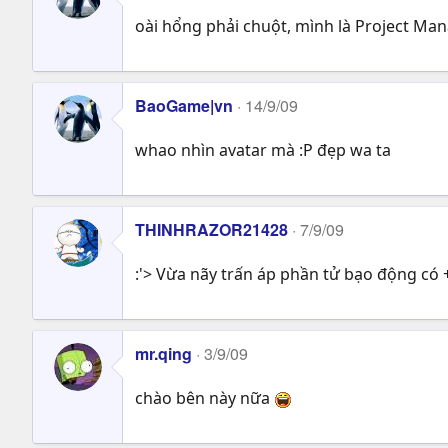
oài hổng phải chuột, mình là Project M
BaoGame|vn
14/9/09
whao nhìn avatar mà :P đẹp wa ta
THINHRAZOR21428
7/9/09
:'> Vừa nãy trấn áp phần tử bạo động có
mr.qing
3/9/09
chào bên này nữa