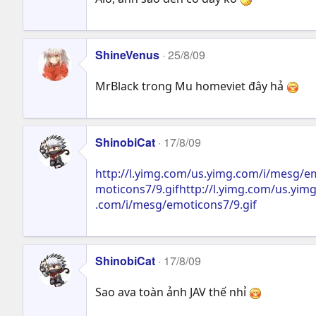
ShineVenus
25/8/09
MrBlack trong Mu homeviet đây hả
ShinobiCat
17/8/09
http://l.yimg.com/us.yimg.com/i/mesg/em
moticons7/9.gifhttp://l.yimg.com/us.yim
.com/i/mesg/emoticons7/9.gif
ShinobiCat
17/8/09
Sao ava toàn ảnh JAV thế nhỉ