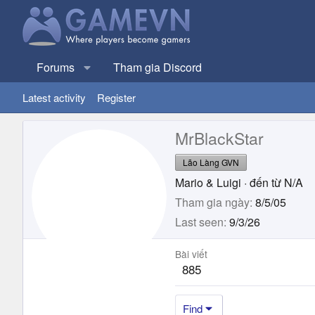
Forums
Tham gia Discord
Latest activity
Register
MrBlackStar
Lão Làng GVN
Mario & Luigi
·
đến từ
N/A
Tham gia ngày
8/5/05
Last seen
9/3/26
Bài viết
885
Find