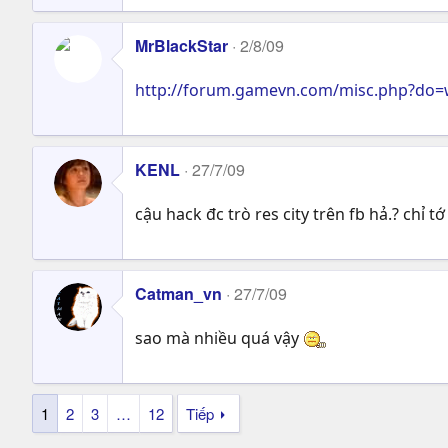
MrBlackStar
2/8/09
http://forum.gamevn.com/misc.php?do
KENL
27/7/09
cậu hack đc trò res city trên fb hả.? chỉ tớ
Catman_vn
27/7/09
sao mà nhiều quá vậy
1
2
3
…
12
Tiếp