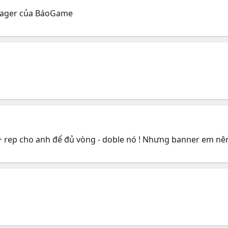
anager của BáoGame
 + rep cho anh để đủ vòng - doble nó ! Nhưng banner em nê