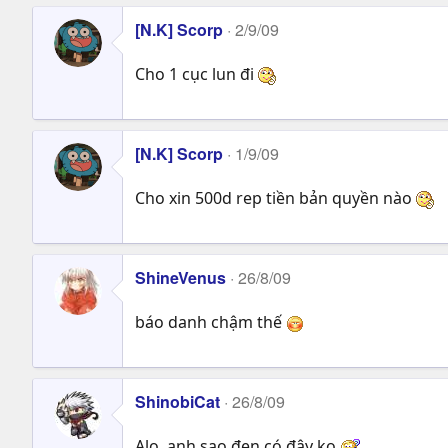
[N.K] Scorp
2/9/09
Cho 1 cục lun đi
[N.K] Scorp
1/9/09
Cho xin 500d rep tiền bản quyền nào
ShineVenus
26/8/09
báo danh chậm thế
ShinobiCat
26/8/09
Alo, anh sao đen có đây ko