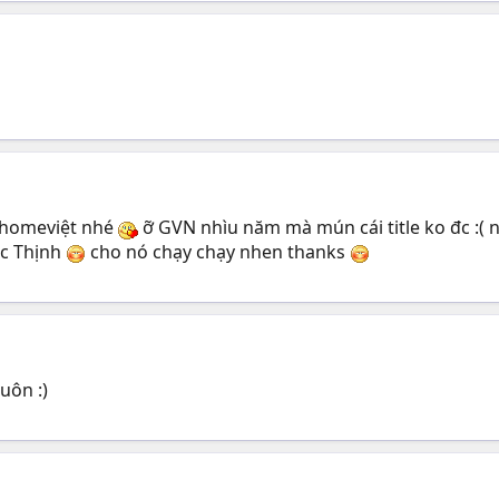
ên homeviệt nhé
ỡ GVN nhìu năm mà mún cái title ko đc :( n
ốc Thịnh
cho nó chạy chạy nhen thanks
uôn :)