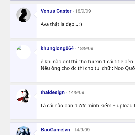
Venus Caster
18/9/09
Ava thật là đẹp... :)
khunglong064
18/9/09
ê khi nào onl thì cho tui xin 1 cái title b
Nếu ông cho đc thì cho tui chữ : Noo Qu
thaidesign
14/9/09
Là cái nào bạn được mình kiếm + upload l
BaoGame|vn
14/9/09