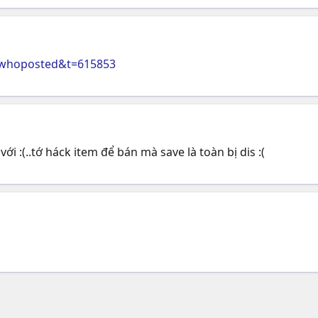
=whoposted&t=615853
 với :(..tớ háck item để bán mà save là toàn bị dis :(