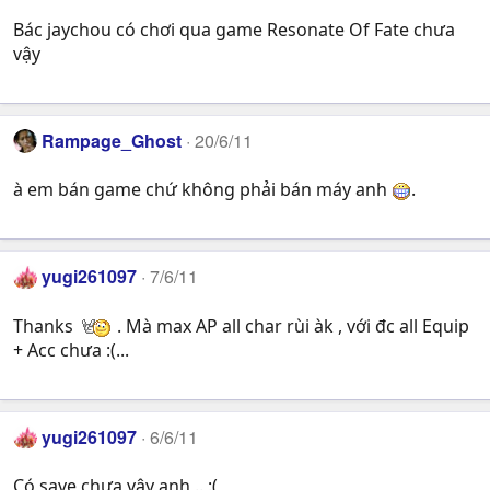
Bác jaychou có chơi qua game Resonate Of Fate chưa
vậy
Rampage_Ghost
20/6/11
à em bán game chứ không phải bán máy anh
.
yugi261097
7/6/11
Thanks
. Mà max AP all char rùi àk , với đc all Equip
+ Acc chưa :(...
yugi261097
6/6/11
Có save chưa vậy anh .. :(