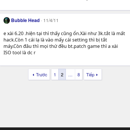
Bubble Head
11/4/11
e xài 6.20 .hiện tại thì thấy cũng ổn.Xài như 3k.tắt là mất
hack.Còn 1 cái lạ là vào mấy cái setting thì bị tắt
máy.Còn đâu thì mọi thứ đều bt.patch game thì a xài
ISO tool là dc r
Trước
1
2
…
8
Tiếp