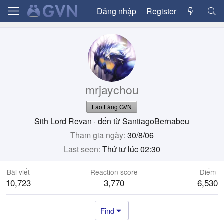
Đăng nhập
Register
mrjaychou
Lão Làng GVN
Sith Lord Revan
·
đến từ
SantiagoBernabeu
Tham gia ngày
30/8/06
Last seen
Thứ tư lúc 02:30
Bài viết
Reaction score
Điểm
10,723
3,770
6,530
Find