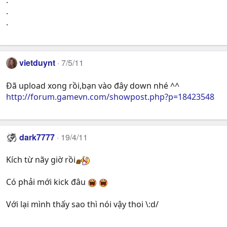
.
.
.
vietduynt
7/5/11
Đã upload xong rồi,bạn vào đây down nhé ^^
http://forum.gamevn.com/showpost.php?p=18423548
dark7777
19/4/11
Kích từ nãy giờ rồi
Có phải mới kick đâu
Với lại mình thấy sao thì nói vậy thoi \:d/