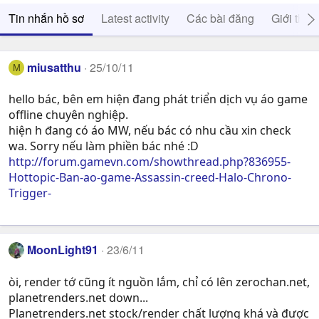
Tin nhắn hồ sơ
Latest activity
Các bài đăng
Giới thiệ
miusatthu
25/10/11
M
hello bác, bên em hiện đang phát triển dịch vụ áo game
offline chuyên nghiệp.
hiện h đang có áo MW, nếu bác có nhu cầu xin check
wa. Sorry nếu làm phiền bác nhé :D
http://forum.gamevn.com/showthread.php?836955-
Hottopic-Ban-ao-game-Assassin-creed-Halo-Chrono-
Trigger-
MoonLight91
23/6/11
òi, render tớ cũng ít nguồn lắm, chỉ có lên zerochan.net,
planetrenders.net down...
Planetrenders.net stock/render chất lượng khá và được