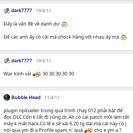
dark7777
19/4/11
Đấy là vấn đề về danh dự
Để các anh ấy có cái mà shock hàng với nhau ấy mà
dark7777
19/4/11
War kinh vải
30 30 30 30 30
Bubble Head
11/4/11
plugin nploader trong quá trình chạy 012 phải bật để
đọc DLC.Còn k tắt đi cũng dc.Ah có cái patch mới làm tắt
máy k mất hack.Có lẽ e sẽ xài 6.20 tg dài.mà cái này có j
nói qua ym đi a.Profile spam n` quá
cho e ym a ?