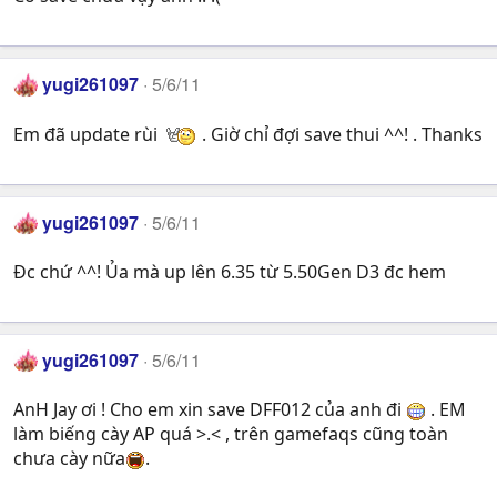
yugi261097
5/6/11
Em đã update rùi
. Giờ chỉ đợi save thui ^^! . Thanks
yugi261097
5/6/11
Đc chứ ^^! Ủa mà up lên 6.35 từ 5.50Gen D3 đc hem
yugi261097
5/6/11
AnH Jay ơi ! Cho em xin save DFF012 của anh đi
. EM
làm biếng cày AP quá >.< , trên gamefaqs cũng toàn
chưa cày nữa
.