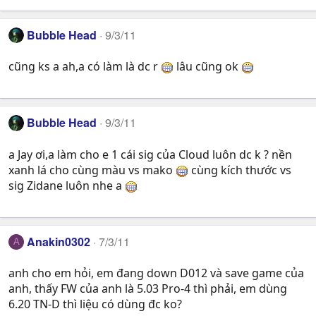
Bubble Head
9/3/11
cũng ks a ah,a có làm là dc r
lâu cũng ok
Bubble Head
9/3/11
a Jay ơi,a làm cho e 1 cái sig của Cloud luôn dc k ? nền
xanh lá cho cùng màu vs mako
cùng kích thước vs
sig Zidane luôn nhe a
Anakin0302
7/3/11
A
anh cho em hỏi, em đang down D012 và save game của
anh, thấy FW của anh là 5.03 Pro-4 thì phải, em dùng
6.20 TN-D thì liệu có dùng đc ko?