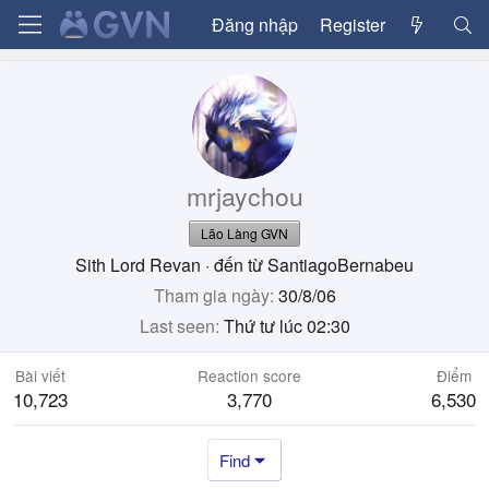
Đăng nhập
Register
mrjaychou
Lão Làng GVN
Sith Lord Revan
·
đến từ
SantiagoBernabeu
Tham gia ngày
30/8/06
Last seen
Thứ tư lúc 02:30
Bài viết
Reaction score
Điểm
10,723
3,770
6,530
Find