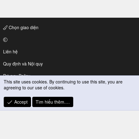
Chọn giao diện
Liên hệ
Quy định và Nội quy
Privacy Policy
This site uses cookies. By continuing to use this site, you are
agreeing to our use of cookies.
Trợ giúp
R
Accept
Tìm hiểu thêm.…
S
S