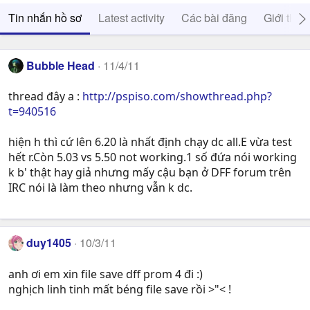
Tin nhắn hồ sơ
Latest activity
Các bài đăng
Giới thiệ
Bubble Head
11/4/11
thread đây a :
http://pspiso.com/showthread.php?
t=940516
hiện h thì cứ lên 6.20 là nhất định chạy dc all.E vừa test
hết r.Còn 5.03 vs 5.50 not working.1 số đứa nói working
k b' thật hay giả nhưng mấy cậu bạn ở DFF forum trên
IRC nói là làm theo nhưng vẫn k dc.
duy1405
10/3/11
anh ơi em xin file save dff prom 4 đi :)
nghịch linh tinh mất béng file save rồi >"< !