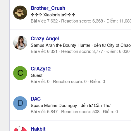
Brother_Crush
✣✣✣ Xiaolonista✣✣✣
Bài viết
7,632
Reaction score
6,368
Điểm
11,08
Crazy Angel
Samus Aran the Bounty Hunter
·
đến từ
City of Cha
Bài viết
6,321
Reaction score
3,777
Điểm
6,030
CrAZy12
C
Guest
Bài viết
0
Reaction score
0
Điểm
0
DAC
D
Space Marine Doomguy
·
đến từ
Cần Thơ
Bài viết
5,847
Reaction score
508
Điểm
0
Hakbit