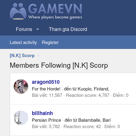
Forums
Tham gia Discord
Latest activity
Register
[N.K] Scorp
Members Following [N.K] Scorp
aragon0510
For the Horde!
·
đến từ
Kuopio, Finland,
Bài viết
11,567
Reaction score
4,787
Điểm
0
billhainh
Persian Prince
·
đến từ
Balamballe, Bari
Bài viết
3,782
Reaction score
42
Điểm
0