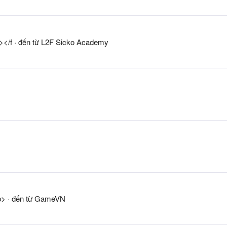
></f
·
đến từ
L2F Sicko Academy
b>
·
đến từ
GameVN