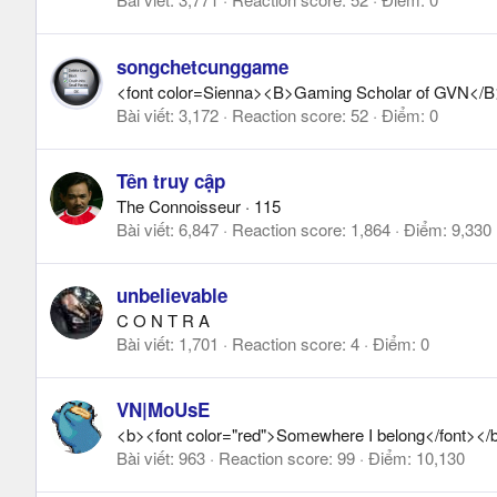
songchetcunggame
<font color=Sienna><B>Gaming Scholar of GVN</B
Bài viết
3,172
Reaction score
52
Điểm
0
Tên truy cập
The Connoisseur
·
115
Bài viết
6,847
Reaction score
1,864
Điểm
9,330
unbelievable
C O N T R A
Bài viết
1,701
Reaction score
4
Điểm
0
VN|MoUsE
<b><font color="red">Somewhere I belong</font></
Bài viết
963
Reaction score
99
Điểm
10,130