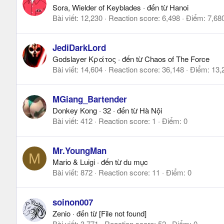
Sora, Wielder of Keyblades
·
đến từ
Hanoi
Bài viết
12,230
Reaction score
6,498
Điểm
7,68
JediDarkLord
Godslayer Κράτος
·
đến từ
Chaos of The Force
Bài viết
14,604
Reaction score
36,148
Điểm
13,
MGiang_Bartender
Donkey Kong
·
32
·
đến từ
Hà Nội
Bài viết
412
Reaction score
1
Điểm
0
Mr.YoungMan
M
Mario & Luigi
·
đến từ
du mục
Bài viết
872
Reaction score
11
Điểm
0
soinon007
Zenio
·
đến từ
[File not found]
Bài viết
3,771
Reaction score
52
Điểm
0