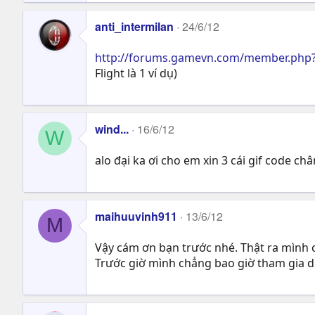
anti_intermilan
24/6/12
http://forums.gamevn.com/member.php?
Flight là 1 ví dụ)
wind...
16/6/12
W
alo đại ka ơi cho em xin 3 cái gif code ch
maihuuvinh911
13/6/12
M
Vậy cám ơn bạn trước nhé. Thật ra mình c
Trước giờ mình chẳng bao giờ tham gia di