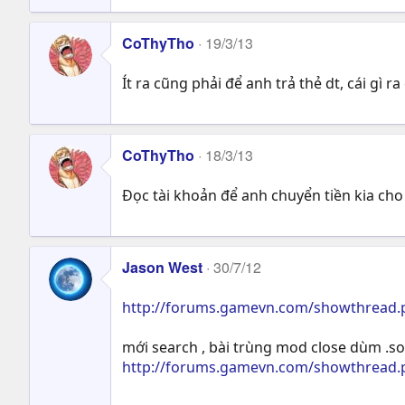
CoThyTho
19/3/13
Ít ra cũng phải để anh trả thẻ dt, cái gì r
CoThyTho
18/3/13
Đọc tài khoản để anh chuyển tiền kia cho 
Jason West
30/7/12
http://forums.gamevn.com/showthread.p
mới search , bài trùng mod close dùm .so
http://forums.gamevn.com/showthread.p