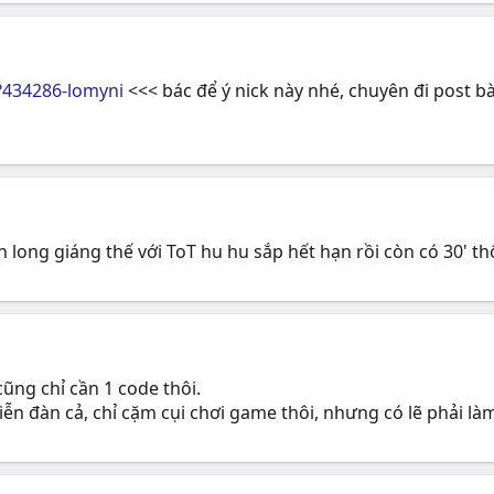
434286-lomyni
<<< bác để ý nick này nhé, chuyên đi post b
ân long giáng thế với ToT hu hu sắp hết hạn rồi còn có 30' th
ũng chỉ cần 1 code thôi.
ễn đàn cả, chỉ cặm cụi chơi game thôi, nhưng có lẽ phải là