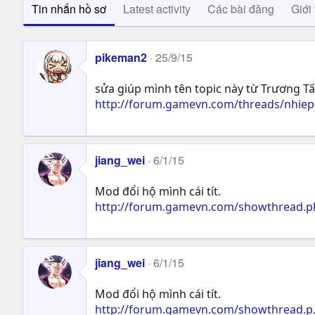
Tin nhắn hồ sơ
Latest activity
Các bài đăng
Giới 
pikeman2
25/9/15
sửa giúp mình tên topic này từ Trương Tấ
http://forum.gamevn.com/threads/nhiep-
jiang_wei
6/1/15
Mod đổi hộ mình cái tít.
http://forum.gamevn.com/showthread.php
jiang_wei
6/1/15
Mod đổi hộ mình cái tít.
http://forum.gamevn.com/showthread.p..