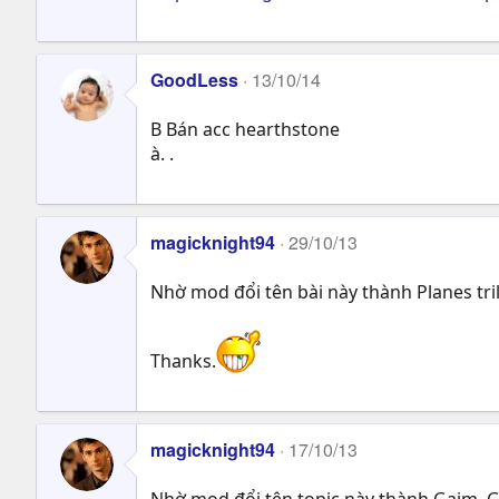
GoodLess
13/10/14
B Bán acc hearthstone
à. .
magicknight94
29/10/13
Nhờ mod đổi tên bài này thành Planes tri
Thanks.
magicknight94
17/10/13
Nhờ mod đổi tên topic này thành Gaim, 