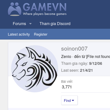
Forums
Tham gia Discord
Latest activity
Register
soinon007
Zenio
·
đến từ
[File not foun
Tham gia ngày
9/12/06
Last seen
21/4/21
Bài viết
3,771
Find