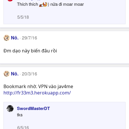
a
Thích thích
) nữa đi moar moar
c
t
5/5/18
i
o
n
s
Nô.
29/7/16
:
Đm dạo này biến đâu rồi
Nô.
20/3/16
Bookmark nhờ. VPN vào jav4me
http://fr33m3.herokuapp.com/
SwordMasterDT
tks
6/5/16