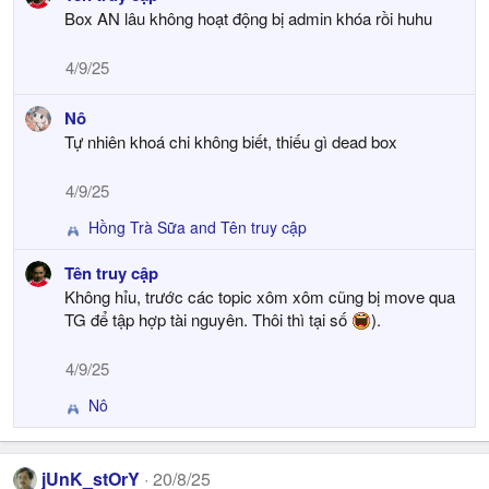
a
Box AN lâu không hoạt động bị admin khóa rồi huhu
c
t
4/9/25
i
o
Nô
n
s
Tự nhiên khoá chi không biết, thiếu gì dead box
:
4/9/25
Hồng Trà Sữa
and
Tên truy cập
R
e
Tên truy cập
a
Không hỉu, trước các topic xôm xôm cũng bị move qua
c
t
TG để tập hợp tài nguyên. Thôi thì tại số
).
i
o
4/9/25
n
s
Nô
R
:
e
a
c
jUnK_stOrY
20/8/25