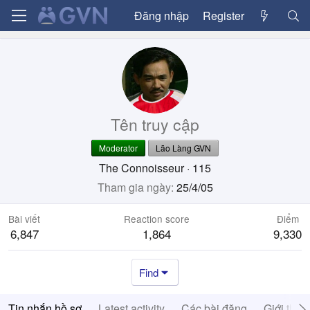
Đăng nhập
Register
Tên truy cập
Moderator
Lão Làng GVN
The Connoisseur
·
115
Tham gia ngày
25/4/05
Bài viết
Reaction score
Điểm
6,847
1,864
9,330
Find
Tin nhắn hồ sơ
Latest activity
Các bài đăng
Giới thiệ