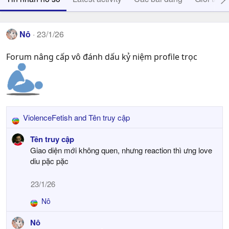
Nô
23/1/26
Forum nâng cấp vô đánh dấu kỷ niệm profile trọc
ViolenceFetish
and
Tên truy cập
R
e
Tên truy cập
a
Giao diện mới không quen, nhưng reaction thì ưng love
c
diu pặc pặc
t
i
23/1/26
o
n
Nô
R
s
e
:
Nô
a