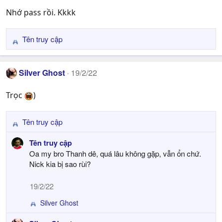
Nhớ pass rồi. Kkkk
Tên truy cập
R
e
a
Silver Ghost
19/2/22
c
t
Trọc
)
i
o
n
Tên truy cập
R
s
e
:
Tên truy cập
a
Oa my bro Thanh dê, quá lâu không gặp, vẫn ổn chứ.
c
Nick kia bị sao rùi?
t
i
19/2/22
o
n
Silver Ghost
R
s
e
: