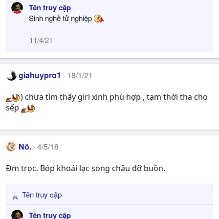
Tên truy cập
Sinh nghề tử nghiệp
.
11/4/21
giahuypro1
18/1/21
) chưa tìm thấy girl xinh phù hợp , tạm thời tha cho
sếp
Nô.
4/5/18
Đm trọc. Bóp khoái lạc song châu đỡ buồn.
Tên truy cập
R
e
Tên truy cập