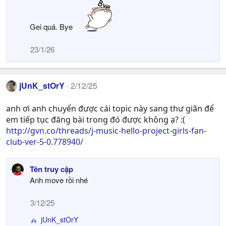
c
t
i
Gei quá. Bye
o
n
23/1/26
s
:
jUnK_stOrY
2/12/25
anh ơi anh chuyển được cái topic này sang thư giãn để
em tiếp tục đăng bài trong đó được không ạ? :(
http://gvn.co/threads/j-music-hello-project-girls-fan-
club-ver-5-0.778940/
Tên truy cập
Anh move rồi nhé
3/12/25
jUnK_stOrY
R