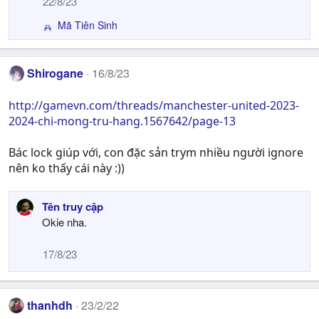
22/8/23
i
o
Mã Tiên Sinh
R
n
e
s
a
:
c
Shirogane
16/8/23
t
i
http://gamevn.com/threads/manchester-united-2023-
o
2024-chi-mong-tru-hang.1567642/page-13
n
s
Bác lock giúp với, con đặc sản trym nhiều người ignore
:
nên ko thấy cái này :))
Tên truy cập
Okie nha.
17/8/23
thanhdh
23/2/22