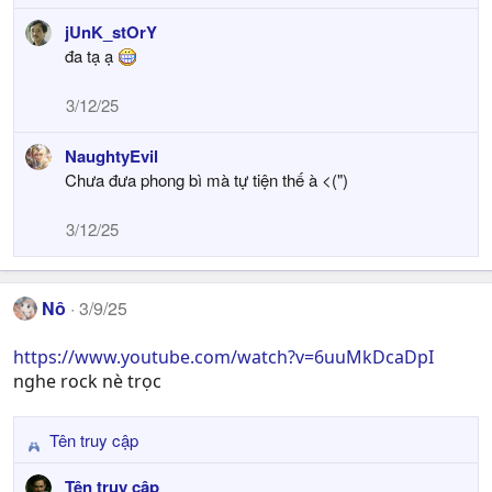
e
jUnK_stOrY
a
đa tạ ạ
c
t
i
3/12/25
o
n
NaughtyEvil
s
Chưa đưa phong bì mà tự tiện thế à <(")
:
3/12/25
Nô
3/9/25
https://www.youtube.com/watch?v=6uuMkDcaDpI
nghe rock nè trọc
Tên truy cập
R
e
Tên truy cập