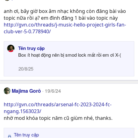
t
i
anh ơi, bây giờ box âm nhạc không còn đăng bài vào
o
topic nữa rồi ạ? em đinh đăng 1 bài vào topic này
n
http://gvn.co/threads/j-music-hello-project-girls-fan-
s
club-ver-5-0.778940/
:
Tên truy cập
Box ít hoạt động nên bị smod lock mất rồi em ơi X-(
20/8/25
Majima Gorō
19/6/24
http://gvn.co/threads/arsenal-fc-2023-2024-fc-
ngang.1563023/
nhờ mod khóa topic năm cũ giùm nhé, thanks.
Tên truy cập
R