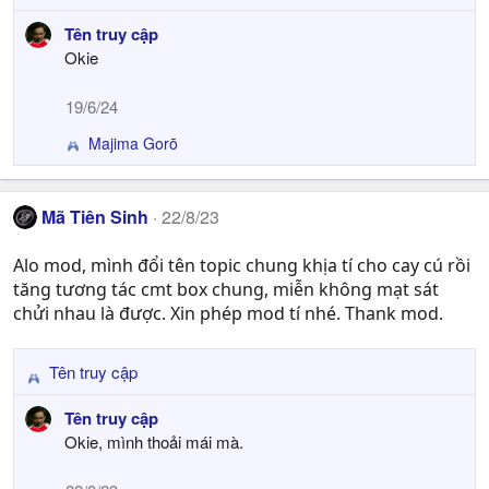
e
Tên truy cập
a
Okie
c
t
19/6/24
i
o
Majima Gorō
R
n
e
s
a
:
c
Mã Tiên Sinh
22/8/23
t
i
Alo mod, mình đổi tên topic chung khịa tí cho cay cú rồi
o
tăng tương tác cmt box chung, miễn không mạt sát
n
chửi nhau là được. Xin phép mod tí nhé. Thank mod.
s
:
Tên truy cập
R
e
Tên truy cập
a
Okie, mình thoải mái mà.
c
t