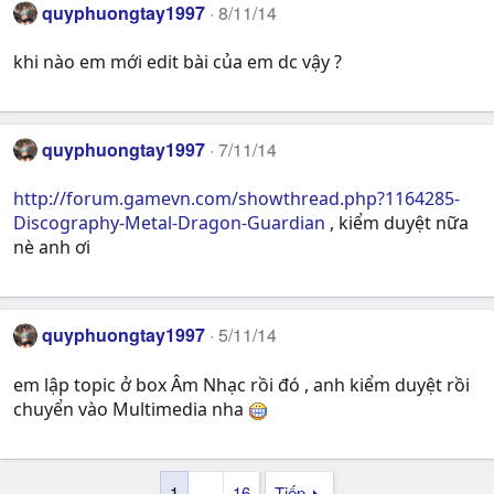
quyphuongtay1997
8/11/14
khi nào em mới edit bài của em dc vậy ?
quyphuongtay1997
7/11/14
http://forum.gamevn.com/showthread.php?1164285-
Discography-Metal-Dragon-Guardian
, kiểm duyệt nữa
nè anh ơi
quyphuongtay1997
5/11/14
em lập topic ở box Âm Nhạc rồi đó , anh kiểm duyệt rồi
chuyển vào Multimedia nha
1
…
16
Tiếp