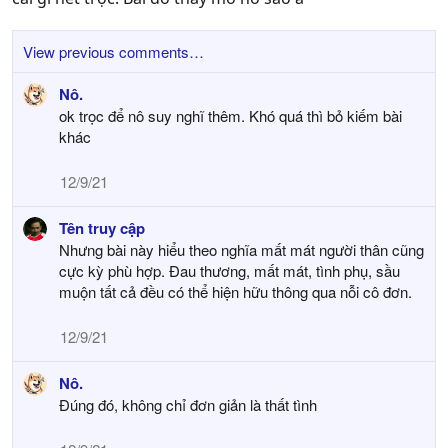
s
:
View previous comments…
Nô.
ok trọc để nô suy nghĩ thêm. Khó quá thì bỏ kiếm bài
khác
12/9/21
Tên truy cập
Nhưng bài này hiểu theo nghĩa mất mát người thân cũng
cực kỳ phù hợp. Đau thương, mất mát, tình phụ, sầu
muộn tất cả đều có thể hiện hữu thông qua nỗi cô đơn.
12/9/21
Nô.
Đúng đó, không chỉ đơn giản là thất tình