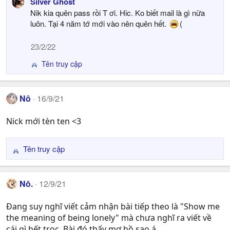
Silver Ghost
a
Nik kia quên pass rồi T ơi. Hic. Ko biết mail là gì nữa
c
t
luôn. Tại 4 năm tớ mới vào nên quên hết.
(
i
o
23/2/22
n
s
Tên truy cập
R
:
e
a
c
Nô
16/9/21
t
i
Nick mới tèn ten <3
o
n
s
Tên truy cập
R
:
e
a
Nô.
12/9/21
c
t
Đang suy nghĩ viết cảm nhận bài tiếp theo là "Show me
i
the meaning of being lonely" mà chưa nghĩ ra viết về
o
n
cái gì hết trọc. Bài đó thấy mơ hồ sao á