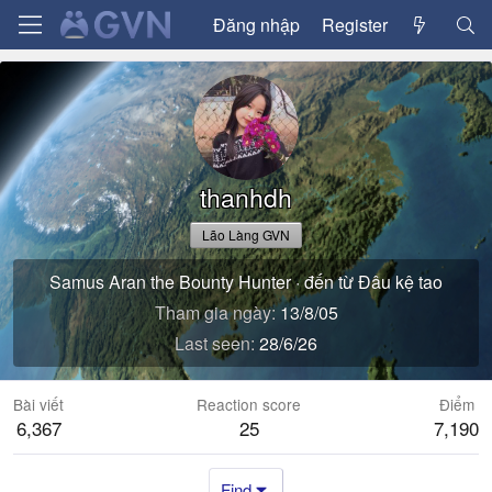
Đăng nhập
Register
thanhdh
Lão Làng GVN
Samus Aran the Bounty Hunter
·
đến từ
Đâu kệ tao
Tham gia ngày
13/8/05
Last seen
28/6/26
Bài viết
Reaction score
Điểm
6,367
25
7,190
Find