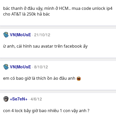
bác thanh ở đâu vậy, mình ở HCM.. mua code unlock ip4
cho AT&T là 250k hả bác
VN|MoUsE
21/10/12
ừ anh, cái hình sau avatar trên facebook ấy
VN|MoUsE
8/10/12
em có bao giờ là thích ồn ào đâu anh
+Se7eN+
4/6/12
con 4 lock bây giờ bao nhiêu 1 con vậy anh ?