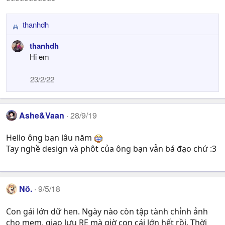
thanhdh
R
e
thanhdh
a
Hi em
c
t
23/2/22
i
o
n
s
Ashe&Vaan
28/9/19
:
Hello ông bạn lâu năm
Tay nghề design và phôt của ông bạn vẫn bá đạo chứ :3
Nô.
9/5/18
Con gái lớn dữ hen. Ngày nào còn tập tành chỉnh ảnh
cho mem, giao lưu RE mà giờ con cái lớn hết rồi. Thời