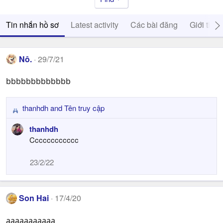
Tin nhắn hồ sơ
Latest activity
Các bài đăng
Giới thiệ
Nô.
29/7/21
bbbbbbbbbbbbb
thanhdh
and
Tên truy cập
R
e
thanhdh
a
Cccccccccccc
c
t
23/2/22
i
o
n
s
Son Hai
17/4/20
:
aaaaaaaaaaa