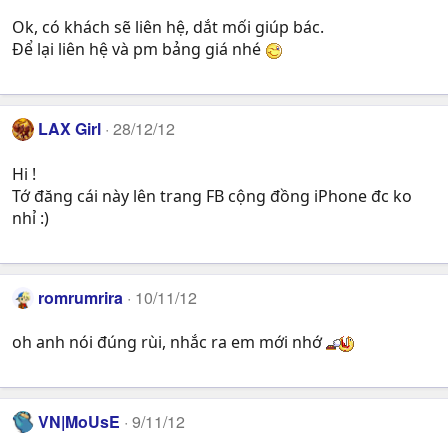
Ok, có khách sẽ liên hệ, dắt mối giúp bác.
Để lại liên hệ và pm bảng giá nhé
LAX Girl
28/12/12
Hi !
Tớ đăng cái này lên trang FB cộng đồng iPhone đc ko
nhỉ :)
romrumrira
10/11/12
oh anh nói đúng rùi, nhắc ra em mới nhớ
VN|MoUsE
9/11/12