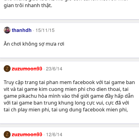
gian trôi nhanh thật.
thanhdh
15/11/15
Ăn chơi không sợ mưa rơi
zuzumoon93
23/6/14
Z
Truy cập trang tai phan mem facebook với tai game ban
vit và tai game kim cuong mien phi cho dien thoai, tai
game pikachu hòa mình vào thế giới game đầy hấp dẫn
với tai game ban trung khung long cực vui, cực đã với
tai ch play mien phi, tai ung dung facebook mien phi,
zuzumoon93
12/6/14
Z