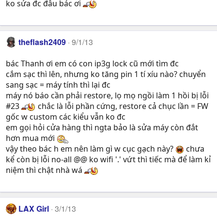
ko sửa đc đâu bác ơi
theflash2409
9/1/13
bác Thanh ơi em có con ip3g lock cũ mới tìm đc
cắm sạc thì lên, nhưng ko tăng pin 1 tí xíu nào? chuyển
sang sạc = máy tính thì lại đc
máy nó báo cần phải restore, lọ mọ ngồi làm 1 hồi bị lỗi
#23
chắc là lỗi phần cứng, restore cả chục lần = FW
gốc w custom các kiểu vẫn ko đc
em gọi hỏi cửa hàng thì ngta bảo là sửa máy còn đắt
hơn mua mới
vậy theo bác h em nên làm gì w cục gạch này?
chưa
kể còn bị lỗi no-all @@ ko wifi '.' vứt thì tiếc mà để làm kỉ
niệm thì chật nhà wá
LAX Girl
3/1/13