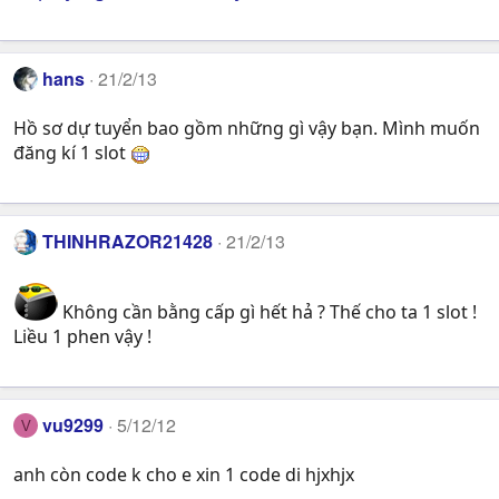
hans
21/2/13
Hồ sơ dự tuyển bao gồm những gì vậy bạn. Mình muốn
đăng kí 1 slot
THINHRAZOR21428
21/2/13
Không cần bằng cấp gì hết hả ? Thế cho ta 1 slot !
Liều 1 phen vậy !
vu9299
5/12/12
V
anh còn code k cho e xin 1 code di hjxhjx