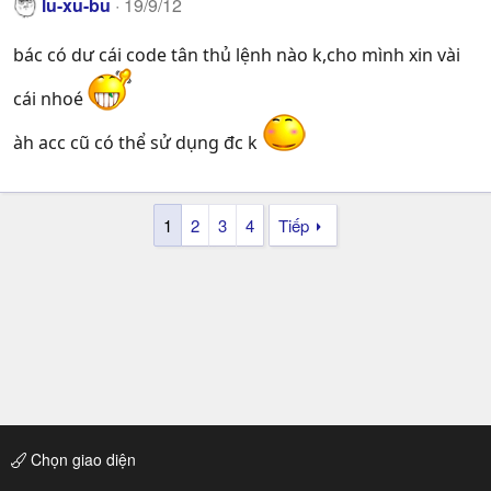
lu-xu-bu
19/9/12
bác có dư cái code tân thủ lệnh nào k,cho mình xin vài
cái nhoé
àh acc cũ có thể sử dụng đc k
1
2
3
4
Tiếp
Chọn giao diện