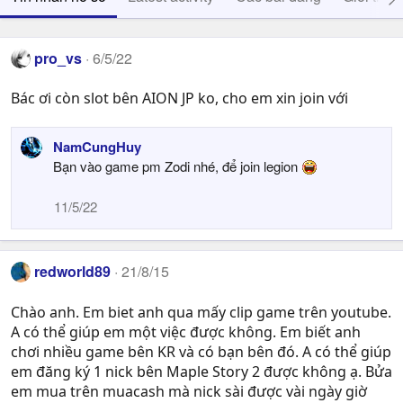
pro_vs
6/5/22
Bác ơi còn slot bên AION JP ko, cho em xin join với
NamCungHuy
Bạn vào game pm Zodi nhé, để join legion
11/5/22
redworld89
21/8/15
Chào anh. Em biet anh qua mấy clip game trên youtube.
A có thể giúp em một việc được không. Em biết anh
chơi nhiều game bên KR và có bạn bên đó. A có thể giúp
em đăng ký 1 nick bên Maple Story 2 được không ạ. Bửa
em mua trên muacash mà nick sài được vài ngày giờ