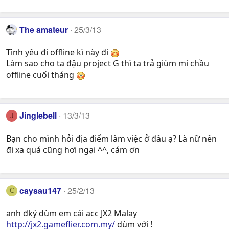
The amateur
25/3/13
Tình yêu đi offline kì này đi
Làm sao cho ta đậu project G thì ta trả giùm mi chầu
offline cuối tháng
Jinglebell
13/3/13
J
Bạn cho mình hỏi địa điểm làm việc ở đâu ạ? Là nữ nên
đi xa quá cũng hơi ngại ^^, cám ơn
caysau147
25/2/13
C
anh đký dùm em cái acc JX2 Malay
http://jx2.gameflier.com.my/
dùm với !