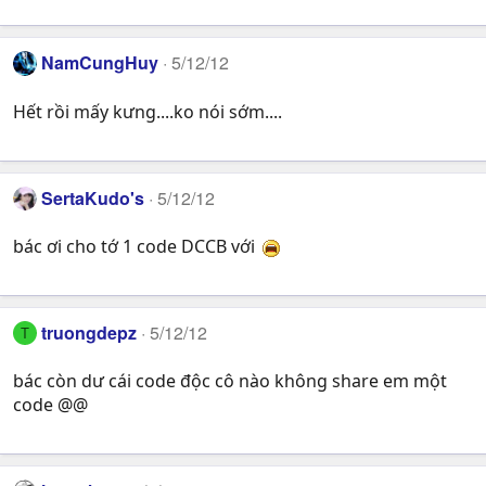
NamCungHuy
5/12/12
Hết rồi mấy kưng....ko nói sớm....
SertaKudo's
5/12/12
bác ơi cho tớ 1 code DCCB với
truongdepz
5/12/12
T
bác còn dư cái code độc cô nào không share em một
code @@