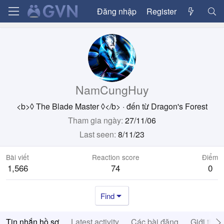
Đăng nhập
Register
NamCungHuy
<b>◊ The Blade Master ◊</b>
·
đến từ
Dragon's Forest
Tham gia ngày
27/11/06
Last seen
8/11/23
Bài viết
Reaction score
Điểm
1,566
74
0
Find
Tin nhắn hồ sơ
Latest activity
Các bài đăng
Giới thiệ