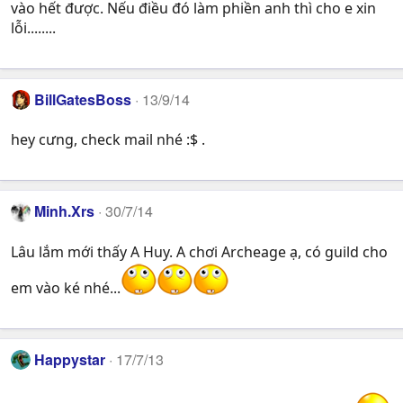
vào hết được. Nếu điều đó làm phiền anh thì cho e xin
lỗi........
BillGatesBoss
13/9/14
hey cưng, check mail nhé :$ .
Minh.Xrs
30/7/14
Lâu lắm mới thấy A Huy. A chơi Archeage ạ, có guild cho
em vào ké nhé...
Happystar
17/7/13