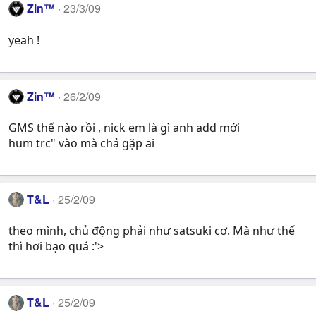
Zin™
23/3/09
yeah !
Zin™
26/2/09
GMS thế nào rồi , nick em là gì anh add mới
hum trc" vào mà chả gặp ai
T&L
25/2/09
theo mình, chủ động phải như satsuki cơ. Mà như thế
thì hơi bạo quá :'>
T&L
25/2/09