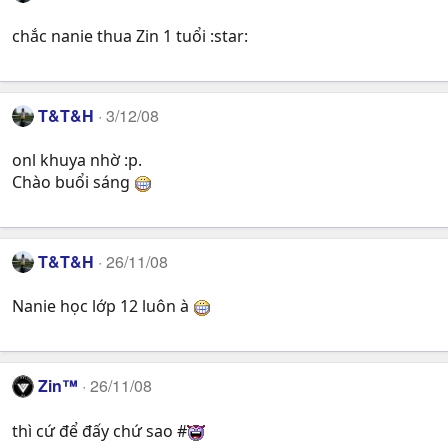
chắc nanie thua Zin 1 tuổi :star:
T&T&H
3/12/08
onl khuya nhờ :p.
Chào buổi sáng
T&T&H
26/11/08
Nanie học lớp 12 luôn à
Zin™
26/11/08
thì cứ để đấy chứ sao #