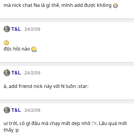
mà nick chat Na là gì thế, mình add được không
T&L
24/2/09
độc hồi nào
T&L
24/2/09
à, add friend nick này với N luôn :star:
T&L
24/2/09
ui trời, có gì đâu mà chạy mất dep nhờ :'>. Lâu quá mới
thấy :p