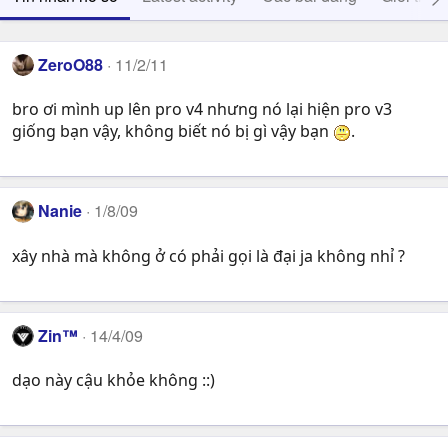
ZeroO88
11/2/11
bro ơi mình up lên pro v4 nhưng nó lại hiện pro v3
giống bạn vậy, không biết nó bị gì vậy bạn
.
Nanie
1/8/09
xây nhà mà không ở có phải gọi là đại ja không nhỉ ?
Zin™
14/4/09
dạo này cậu khỏe không ::)