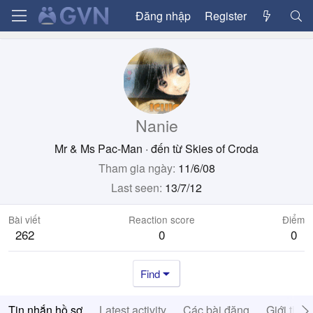
Đăng nhập
Register
Nanie
Mr & Ms Pac-Man
·
đến từ
Skies of Croda
Tham gia ngày
11/6/08
Last seen
13/7/12
Bài viết
Reaction score
Điểm
262
0
0
Find
Tin nhắn hồ sơ
Latest activity
Các bài đăng
Giới thiệ