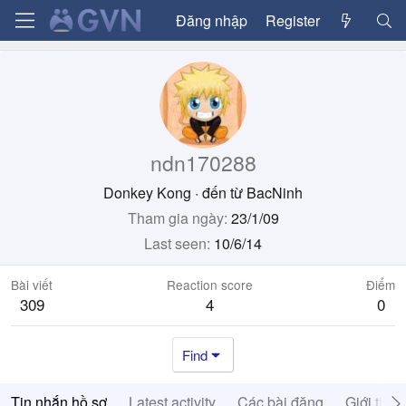
Đăng nhập
Register
ndn170288
Donkey Kong
·
đến từ
BacNinh
Tham gia ngày
23/1/09
Last seen
10/6/14
Bài viết
Reaction score
Điểm
309
4
0
Find
Tin nhắn hồ sơ
Latest activity
Các bài đăng
Giới thiệ