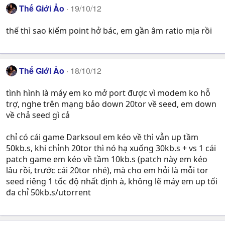
Thế Giới Ảo
19/10/12
thế thì sao kiếm point hở bác, em gần âm ratio mịa rồi
Thế Giới Ảo
18/10/12
tình hình là máy em ko mở port được vì modem ko hỗ
trợ, nghe trên mạng bảo down 20tor về seed, em down
về chả seed gì cả
chỉ có cái game Darksoul em kéo về thì vẫn up tầm
50kb.s, khi chỉnh 20tor thì nó hạ xuống 30kb.s + vs 1 cái
patch game em kéo về tầm 10kb.s (patch này em kéo
lâu rồi, trước cái 20tor nhé), mà cho em hỏi là mỗi tor
seed riêng 1 tốc độ nhất định à, không lẽ máy em up tối
đa chỉ 50kb.s/utorrent