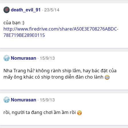
death_evil_91
23/5/14
của bạn :)
http://www.firedrive.com/share/A50E3E708276ABDC-
78E719BE289E0115
Nomurasan
15/9/13
Nha Trang hả? không rành ship lắm, hay bác đặt của
mấy ông khác có ship trong diễn đàn cho lành
Nomurasan
15/9/13
rồi, người ta đang chơi ầm ầm rồi