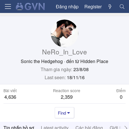
Đăng nhập
Register
NeRo_In_Love
Sonic the Hedgehog
·
đến từ
Hidden Place
Tham gia ngày
23/8/08
Last seen
18/11/16
Bài viết
Reaction score
Điểm
4,636
2,359
0
Find
Tin nhắn hồ sơ
Latest activity
Các bài đăng
Giới thiệ