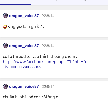
dragon_voice87
22/8/14
ông giờ làm gì rồi? .
dragon_voice87
22/8/14
có fb thì add tôi vào thỉnh thoảng chém :
https://www.facebook.com/people/Thành-Hờ-
Tờ/100000590083065
dragon_voice87
22/8/14
chuẩn bị phải bế con rồi ông ơi