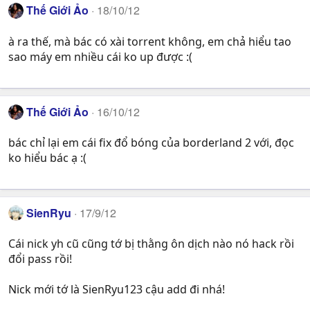
Thế Giới Ảo
18/10/12
à ra thế, mà bác có xài torrent không, em chả hiểu tao
sao máy em nhiều cái ko up được :(
Thế Giới Ảo
16/10/12
bác chỉ lại em cái fix đổ bóng của borderland 2 với, đọc
ko hiểu bác ạ :(
SienRyu
17/9/12
Cái nick yh cũ cũng tớ bị thằng ôn dịch nào nó hack rồi
đổi pass rồi!
Nick mới tớ là SienRyu123 cậu add đi nhá!