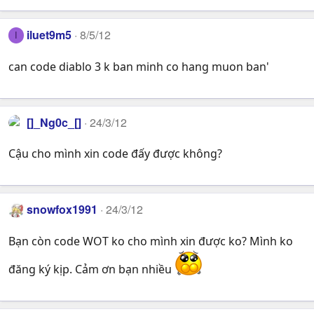
iluet9m5
8/5/12
I
can code diablo 3 k ban minh co hang muon ban'
[]_Ng0c_[]
24/3/12
Cậu cho mình xin code đấy được không?
snowfox1991
24/3/12
Bạn còn code WOT ko cho mình xin được ko? Mình ko
đăng ký kịp. Cảm ơn bạn nhiều