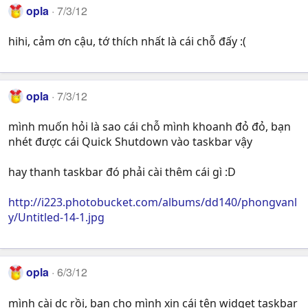
opla
7/3/12
hihi, cảm ơn cậu, tớ thích nhất là cái chỗ đấy :(
opla
7/3/12
mình muốn hỏi là sao cái chỗ mình khoanh đỏ đỏ, bạn
nhét được cái Quick Shutdown vào taskbar vậy
hay thanh taskbar đó phải cài thêm cái gì :D
http://i223.photobucket.com/albums/dd140/phongvanl
y/Untitled-14-1.jpg
opla
6/3/12
mình cài dc rồi, bạn cho mình xin cái tên widget taskbar