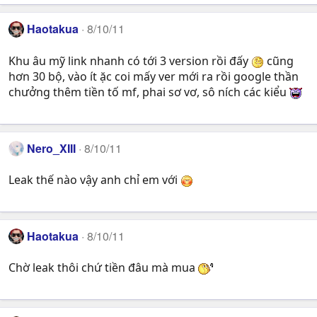
Haotakua
8/10/11
Khu âu mỹ link nhanh có tới 3 version rồi đấy
cũng
hơn 30 bộ, vào ít ặc coi mấy ver mới ra rồi google thần
chưởng thêm tiền tố mf, phai sơ vơ, sô ních các kiểu
Nero_XIII
8/10/11
Leak thế nào vậy anh chỉ em với
Haotakua
8/10/11
Chờ leak thôi chứ tiền đâu mà mua