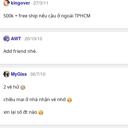
kingover
27/3/11
500k + free ship nếu cậu ở ngoài TPHCM
AWT
20/10/10
Add friend nhé.
MyGiss
30/7/10
2 vé hử
chiều mai ở nhà nhận vé nhớ
xin lại số đt nào