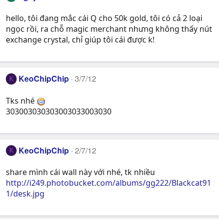
hello, tôi đang mắc cái Q cho 50k gold, tôi có cả 2 loại
ngọc rồi, ra chỗ magic merchant nhưng không thấy nút
exchange crystal, chỉ giúp tôi cái được k!
KeoChipChip
3/7/12
K
Tks nhé
303003030303003033003030
KeoChipChip
2/7/12
K
share mình cái wall này với nhé, tk nhiều
http://i249.photobucket.com/albums/gg222/Blackcat91
1/desk.jpg