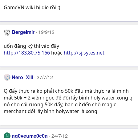
GameVN wiki bị die rồi :(.
Bergelmir
19/9/12
uốn đăng ký thì vào đây
http://183.80.75.166
hoặc
http://sj.sytes.net
Nero_XIII
27/7/12
Q đấy thực ra ko phải cho 50k đâu mà thực ra là mình
mất 50k + 2 viên ngọc để đổi lấy bình holy water xong q
nó cho cái rương 50k đấy, bạn cứ đến chỗ magic
merchant đổi lấy bình holywater là xong
ng0yeume0c0n
24/7/12
N