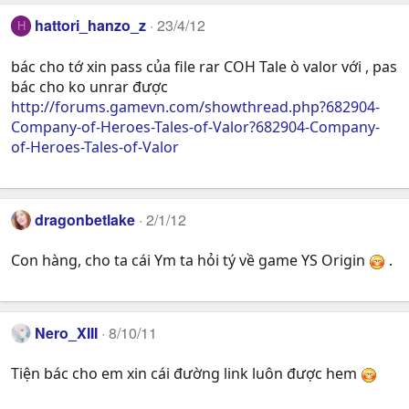
hattori_hanzo_z
23/4/12
H
bác cho tớ xin pass của file rar COH Tale ò valor với , pas
bác cho ko unrar được
http://forums.gamevn.com/showthread.php?682904-
Company-of-Heroes-Tales-of-Valor?682904-Company-
of-Heroes-Tales-of-Valor
dragonbetlake
2/1/12
Con hàng, cho ta cái Ym ta hỏi tý về game YS Origin
.
Nero_XIII
8/10/11
Tiện bác cho em xin cái đường link luôn được hem