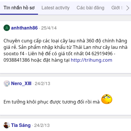
Tin nhắn hồ sơ
Latest activity
Các bài đăng
Giới thiệ
anhthanh86
25/4/14
A
Chuyên cung cấp các loại cây lau nhà 360 độ chính hãng
giá rẻ. Sản phẩm nhập khẩu từ Thái Lan như cây lau nhà
sooxto f4 - Liên hệ để có giá tốt nhất 04 62919496 -
0938841386 hoặc đặt hàng tại
http://trihung.com
Nero_XIII
24/2/13
Em tưởng khôi phục được tương đối rồi mà
Tia Sáng
24/2/13