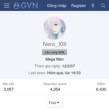
Đăng nhập
Register
Nero_XIII
Lão Làng GVN
Mega Man
Tham gia ngày
12/2/07
Last seen
Hôm qua, lúc 19:33
Bài viết
Reaction score
Điểm
3,057
4,254
6,430
Find