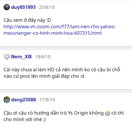
duy851993
23/6/10
Cậu xem ở đây này :D
http://www.vn-zoom.com/f77/lam-nen-cho-yahoo-
messnenger-co-hinh-minh-hoa-607315.html
Nero_XIII
19/6/10
Cái này chưa ai làm HD cả nên mình ko có cậu bí chỗ
nào cứ post lên mình giải đáp cho :d
dang23588
17/6/10
Cậu ơi cậu có hướng dẫn trò Ys Origin không
có thì
cho mình với nhé :)