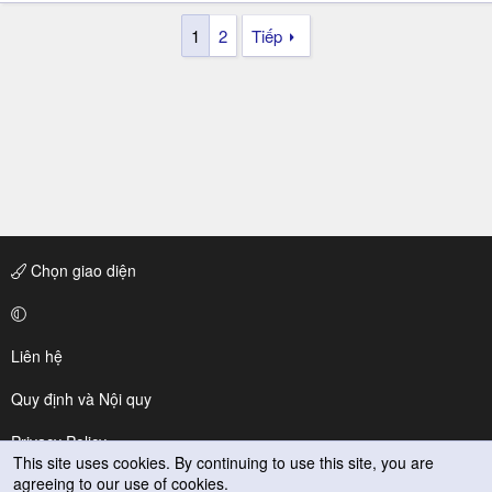
1
2
Tiếp
Chọn giao diện
Liên hệ
Quy định và Nội quy
Privacy Policy
This site uses cookies. By continuing to use this site, you are
agreeing to our use of cookies.
Trợ giúp