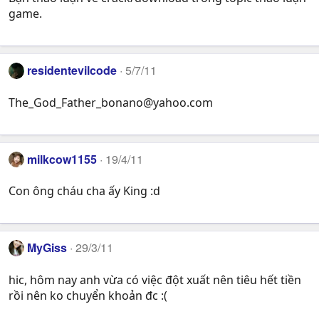
game.
residentevilcode
5/7/11
The_God_Father_bonano@yahoo.com
milkcow1155
19/4/11
Con ông cháu cha ấy King :d
MyGiss
29/3/11
hic, hôm nay anh vừa có việc đột xuất nên tiêu hết tiền
rồi nên ko chuyển khoản đc :(