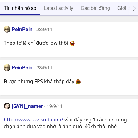
Tin nhắn hồ sơ
Latest activity
Các bài đăng
Giới thiệ
PeinPein
23/9/11
Theo tớ là chỉ được low thôi
PeinPein
23/9/11
Được nhưng FPS khá thấp đấy
.
[GVN]­_namer
19/9/11
http://www.uzzisoft.com/
vào đây reg 1 cái nick xong
chọn ảnh đưa vào nhớ là ảnh dưới 40kb thôi nhé