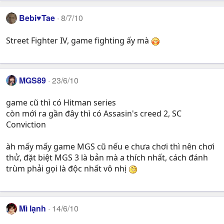
Bebi♥Tae
8/7/10
Street Fighter IV, game fighting ấy mà
MGS89
23/6/10
game cũ thì có Hitman series
còn mới ra gần đây thì có Assasin's creed 2, SC
Conviction
àh mấy mấy game MGS cũ nếu e chưa chơi thì nên chơi
thử, đặt biệt MGS 3 là bản mà a thích nhất, cách đánh
trùm phải gọi là độc nhất vô nhị
Mì lạnh
14/6/10