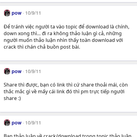
pow
10/9/11
Để tránh việc người ta vào topic để download là chính,
down xong thì... đi ra không thảo luận gì cả, những
người muốn thảo luận nhìn thấy toàn download với
crack thì chán chả buồn post bài.
pow
10/9/11
Share thì được, bạn có link thì cứ share thoải mái, còn
thắc mắc gì về mấy cái link đó thì pm trực tiếp người
share :)
pow
10/9/11
Bạn thảo luận về crack/download trong topic thảo luận