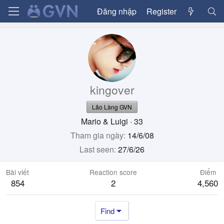
Đăng nhập
Register
kingover
Lão Làng GVN
Mario & Luigi
·
33
Tham gia ngày
14/6/08
Last seen
27/6/26
Bài viết
Reaction score
Điểm
854
2
4,560
Find