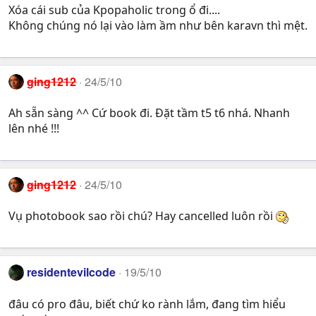
Xóa cái sub của Kpopaholic trong ổ đi....
Không chúng nó lại vào làm ầm như bên karavn thì mệt.
ging1212
24/5/10
Ah sẵn sàng ^^ Cứ book đi. Đặt tầm t5 t6 nhá. Nhanh
lên nhé !!!
ging1212
24/5/10
Vụ photobook sao rồi chú? Hay cancelled luôn rồi
residentevilcode
19/5/10
đâu có pro đâu, biết chứ ko rành lắm, đang tìm hiểu