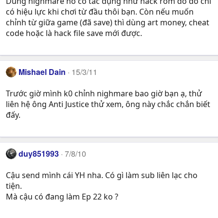
Dùng nighmare nó có tác dụng như hack rom do đó chỉ
có hiệu lực khi chơi từ đầu thôi bạn. Còn nếu muốn
chỉnh từ giữa game (đã save) thì dùng art money, cheat
code hoặc là hack file save mới được.
Mishael Dain
15/3/11
Trước giờ mình k0 chỉnh nighmare bao giờ bạn ạ, thử
liên hệ ông Anti Justice thử xem, ông này chắc chắn biết
đấy.
duy851993
7/8/10
Cậu send mình cái YH nha. Có gì làm sub liên lạc cho
tiện.
Mà cậu có đang làm Ep 22 ko ?