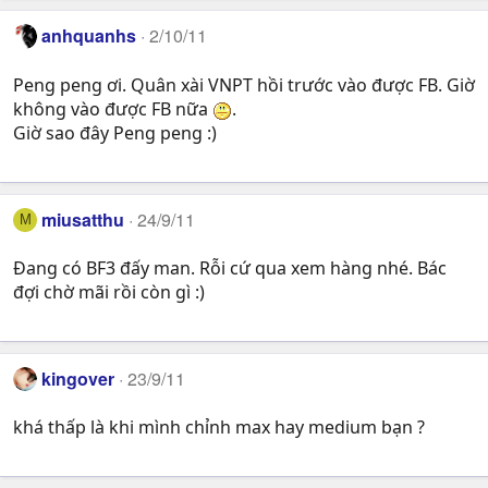
anhquanhs
2/10/11
Peng peng ơi. Quân xài VNPT hồi trước vào được FB. Giờ
không vào được FB nữa
.
Giờ sao đây Peng peng :)
miusatthu
24/9/11
M
Đang có BF3 đấy man. Rỗi cứ qua xem hàng nhé. Bác
đợi chờ mãi rồi còn gì :)
kingover
23/9/11
khá thấp là khi mình chỉnh max hay medium bạn ?