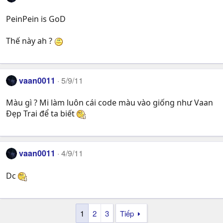
PeinPein is GoD
Thế này ah ?
vaan0011
5/9/11
Màu gì ? Mi làm luôn cái code màu vào giống như Vaan
Đẹp Trai để ta biết
vaan0011
4/9/11
Dc
1
2
3
Tiếp