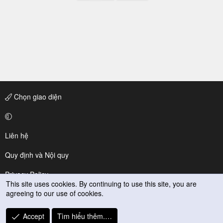
Chọn giao diện
Liên hệ
Quy định và Nội quy
Privacy Policy
This site uses cookies. By continuing to use this site, you are
agreeing to our use of cookies.
Trợ giúp
R
Accept
Tìm hiểu thêm.…