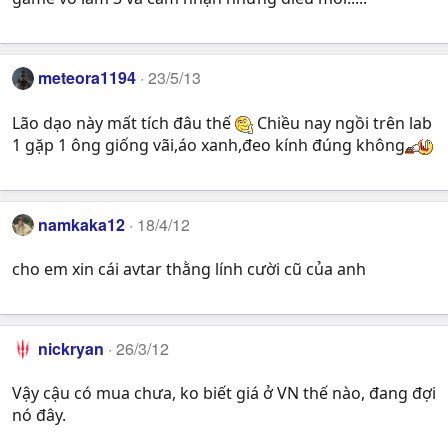
meteora1194
23/5/13
Lão dạo này mất tích đâu thế
Chiều nay ngồi trên lab
1 gặp 1 ông giống vãi,áo xanh,đeo kính đúng không
namkaka12
18/4/12
cho em xin cái avtar thằng lính cười cũ của anh
nickryan
26/3/12
Vậy cậu có mua chưa, ko biết giá ở VN thế nào, đang đợi
nó đây.