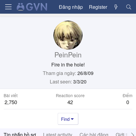
Đăng nhập
Register
PeinPein
Fire in the hole!
Tham gia ngày
26/8/09
Last seen
3/3/20
Bài viết
Reaction score
Điểm
2,750
42
0
Find
Tin nhắn hồ sơ
Latest activity
Các bài đăng
Giới thiệ