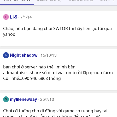
Li-5
7/1/14
L
Chào, nếu bạn đang chơi SWTOR thì hãy liên lạc tôi qua
yahoo.
Night shadow
15/10/13
N
bạn chơi ở server nào thế...mình bên
admantoise...share số dt di wa tomb rồi lập group farm
Coil nhé...090 946 6868 thông
mylifenewday
25/7/13
M
Chơi cờ tuớng cho di động với game co tuong hay tai
game vo lam 3 và cảm nhận những điều mới.....^^