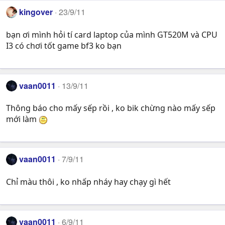
kingover
23/9/11
bạn ơi mình hỏi tí card laptop của mình GT520M và CPU
I3 có chơi tốt game bf3 ko bạn
vaan0011
13/9/11
Thông báo cho mấy sếp rồi , ko bik chừng nào mấy sếp
mới làm
vaan0011
7/9/11
Chỉ màu thôi , ko nhấp nháy hay chạy gì hết
vaan0011
6/9/11