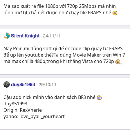
Mà sao xuất ra file 1080p với 720p 25Mbps mà nhìn
hình mờ tịt,chả nét được như chạy file FRAPS nhể
Silent Knight
24/11/11
Này Pein,mi dùng soft gì để encode clip quay từ FRAPS
để up lên youtube thế?Ta dùng Movie Maker trên Win 7
mà max chỉ là 480p,trong khi thằng Vista cho 720p
duy851993
29/10/11
Cậu add nick mình vào danh sách BF3 nhé
duy851993
Origin: RexVnerie
yahoo: love_byall_yourheart