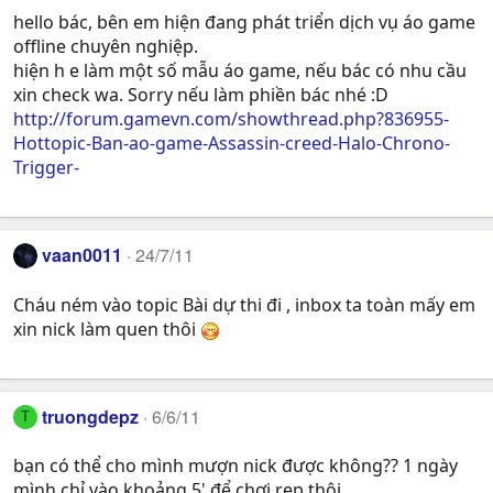
hello bác, bên em hiện đang phát triển dịch vụ áo game
offline chuyên nghiệp.
hiện h e làm một số mẫu áo game, nếu bác có nhu cầu
xin check wa. Sorry nếu làm phiền bác nhé :D
http://forum.gamevn.com/showthread.php?836955-
Hottopic-Ban-ao-game-Assassin-creed-Halo-Chrono-
Trigger-
vaan0011
24/7/11
Cháu ném vào topic Bài dự thi đi , inbox ta toàn mấy em
xin nick làm quen thôi
truongdepz
6/6/11
T
bạn có thể cho mình mượn nick được không?? 1 ngày
mình chỉ vào khoảng 5' để chơi rep thôi.