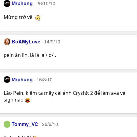
Mrphung
26/10/10
Mừng trở về
BoAMyLove
14/9/10
pein ăn lìn, là lá la \:d/ .
Mrphung
15/8/10
Lão Pein, kiếm ta mấy cái ảnh Crysh!t 2 để làm ava và
sign nào
Tommy_VC
26/6/10
T