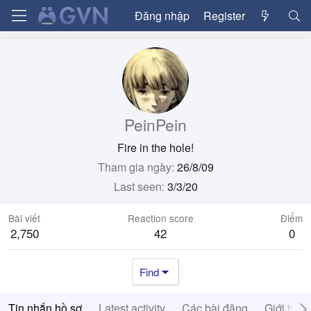
Đăng nhập
Register
PeinPein
Fire in the hole!
Tham gia ngày
26/8/09
Last seen
3/3/20
Bài viết
Reaction score
Điểm
2,750
42
0
Find
Tin nhắn hồ sơ
Latest activity
Các bài đăng
Giới thiệ