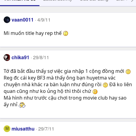
vaan0011
4/9/11
Mi muốn title hay rep thế
chika91
29/8/11
Tớ đã bắt đầu thấy sợ việc gia nhập 1 cộng đồng mới
Reg đc cái key BF3 mà thấy ông bạn huyetma vác
chuyện nhà khác ra bàn luận như đúng rồi
Đã ko liên
quan cũng như ko ủng hộ thì thôi chứ
Mà hình như trước cậu chơi trong movie club hay sao
ấy nhỉ
miusatthu
29/7/11
M