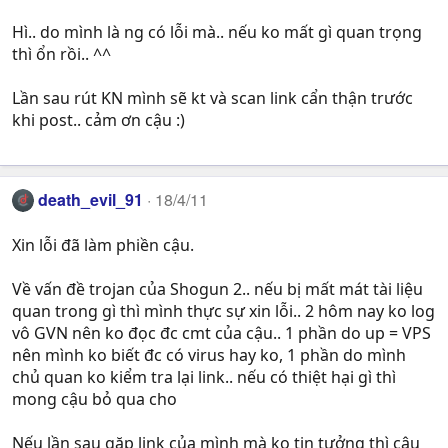
Hì.. do mình là ng có lỗi mà.. nếu ko mất gì quan trọng
thì ổn rồi.. ^^
Lần sau rút KN mình sẽ kt và scan link cẩn thận trước
khi post.. cảm ơn cậu :)
death_evil_91
18/4/11
Xin lỗi đã làm phiền cậu.
Về vấn đề trojan của Shogun 2.. nếu bị mất mát tài liệu
quan trong gì thì mình thực sự xin lỗi.. 2 hôm nay ko log
vô GVN nên ko đọc đc cmt của cậu.. 1 phần do up = VPS
nên mình ko biết đc có virus hay ko, 1 phần do mình
chủ quan ko kiểm tra lại link.. nếu có thiệt hại gì thì
mong cậu bỏ qua cho
Nếu lần sau gặp link của mình mà ko tin tưởng thì cậu