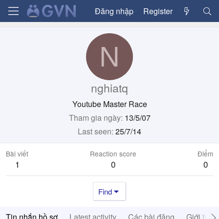
Đăng nhập
Register
N
nghiatq
Youtube Master Race
Tham gia ngày
13/5/07
Last seen
25/7/14
Bài viết
Reaction score
Điểm
1
0
0
Find
Tin nhắn hồ sơ
Latest activity
Các bài đăng
Giới thiệ