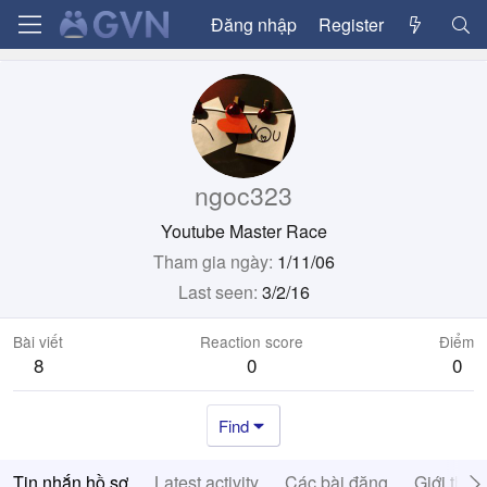
Đăng nhập
Register
ngoc323
Youtube Master Race
Tham gia ngày
1/11/06
Last seen
3/2/16
Bài viết
Reaction score
Điểm
8
0
0
Find
Tin nhắn hồ sơ
Latest activity
Các bài đăng
Giới thiệ