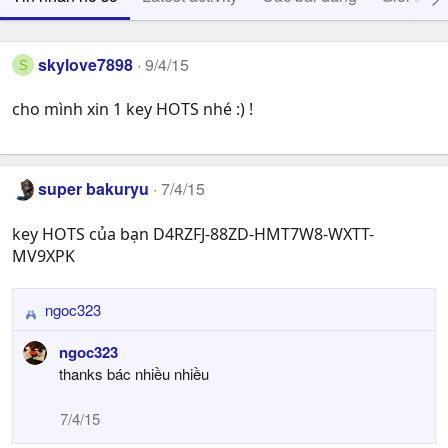
skylove7898
9/4/15
S
cho mình xin 1 key HOTS nhé :) !
super bakuryu
7/4/15
key HOTS của bạn D4RZFJ-88ZD-HMT7W8-WXTT-
MV9XPK
ngoc323
R
e
ngoc323
a
thanks bác nhiều nhiều
c
t
7/4/15
i
o