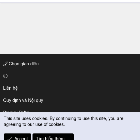
n
s
:
Chọn giao diện
Liên hệ
Quy định và Nội quy
Privacy Policy
This site uses cookies. By continuing to use this site, you are
agreeing to our use of cookies.
Trợ giúp
R
Accept
Tìm hiểu thêm.…