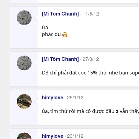
[Mì Tôm Chanh]
11/5/12
ừa
phắc du
[Mì Tôm Chanh]
27/3/12
D3 chỉ phải đặt cọc 15% thôi nhé bạn su
himylove
25/1/12
ủa, tìm thử rồi mà có được đâu :( vẫn th
himylove
23/1/12