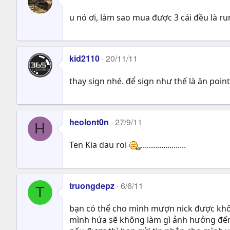
u nó ơi, làm sao mua được 3 cái đều là ru
kid2110
20/11/11
thay sign nhé. để sign như thế là ăn poin
heolont0n
27/9/11
H
Ten Kia dau roi
......................
truongdepz
6/6/11
T
bạn có thể cho mình mượn nick được khôn
mình hứa sẽ không làm gì ảnh hưởng đến