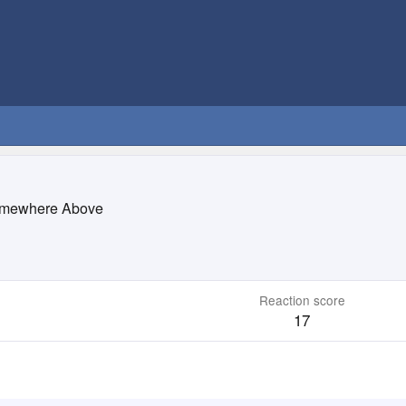
mewhere Above
Reaction score
17