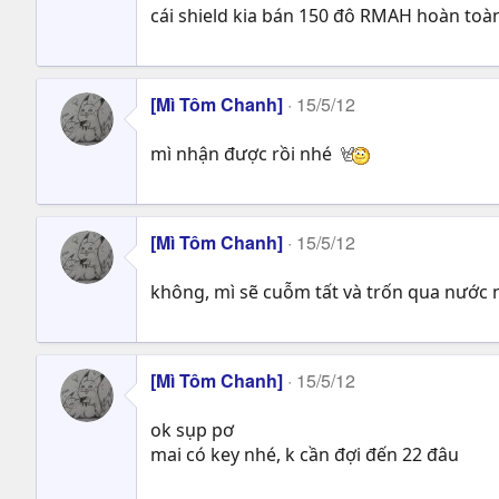
cái shield kia bán 150 đô RMAH hoàn toà
[Mì Tôm Chanh]
15/5/12
mì nhận được rồi nhé
[Mì Tôm Chanh]
15/5/12
không, mì sẽ cuỗm tất và trốn qua nước
[Mì Tôm Chanh]
15/5/12
ok sụp pơ
mai có key nhé, k cần đợi đến 22 đâu