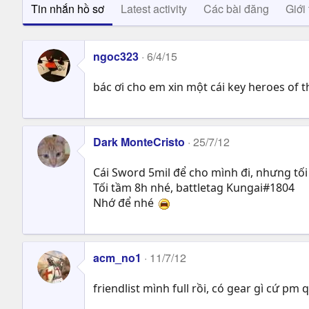
Tin nhắn hồ sơ
Latest activity
Các bài đăng
Giới 
ngoc323
6/4/15
bác ơi cho em xin một cái key heroes of t
Dark MonteCristo
25/7/12
Cái Sword 5mil để cho mình đi, nhưng tối
Tối tầm 8h nhé, battletag Kungai#1804
Nhớ để nhé
acm_no1
11/7/12
friendlist mình full rồi, có gear gì cứ p