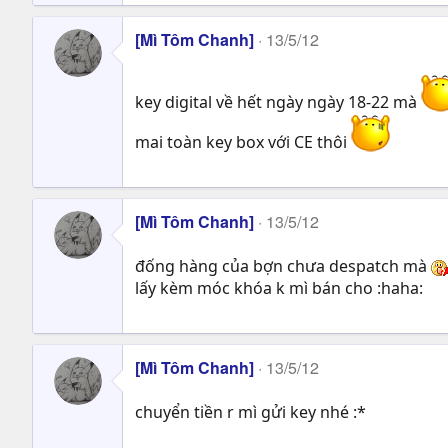
[Mì Tôm Chanh]
13/5/12
key digital về hết ngày ngày 18-22 mà
mai toàn key box với CE thôi
[Mì Tôm Chanh]
13/5/12
đống hàng của bợn chưa despatch mà
lấy kèm móc khóa k mì bán cho :haha:
[Mì Tôm Chanh]
13/5/12
chuyển tiền r mì gửi key nhé :*