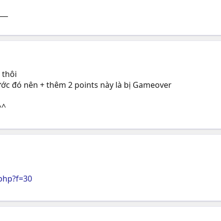
___
 thôi
rước đó nên + thêm 2 points này là bị Gameover
^^
php?f=30