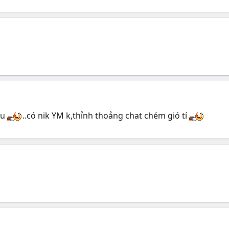
ậu
..có nik YM k,thỉnh thoảng chat chém gió tí