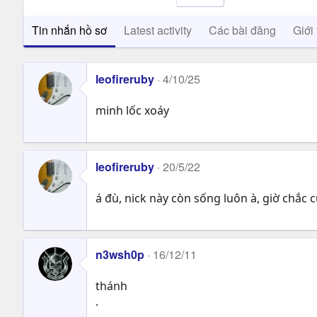
Tin nhắn hồ sơ
Latest activity
Các bài đăng
Giới 
leofireruby
4/10/25
minh lốc xoáy
leofireruby
20/5/22
á đù, nick này còn sống luôn à, giờ chắc 
n3wsh0p
16/12/11
thánh
.