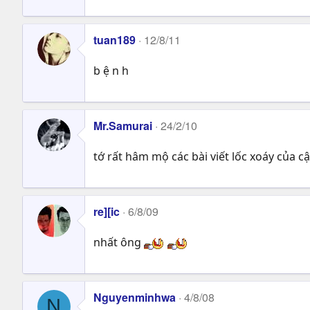
tuan189
12/8/11
b ệ n h
Mr.Samurai
24/2/10
tớ rất hâm mộ các bài viết lốc xoáy của c
re][ic
6/8/09
nhất ông
Nguyenminhwa
4/8/08
N