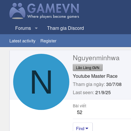
Forums
Tham gia Discord
Latest activity
Register
Nguyenminhwa
N
Lão Làng GVN
Youtube Master Race
Tham gia ngày
30/7/08
Last seen
21/9/25
Bài viết
52
Find