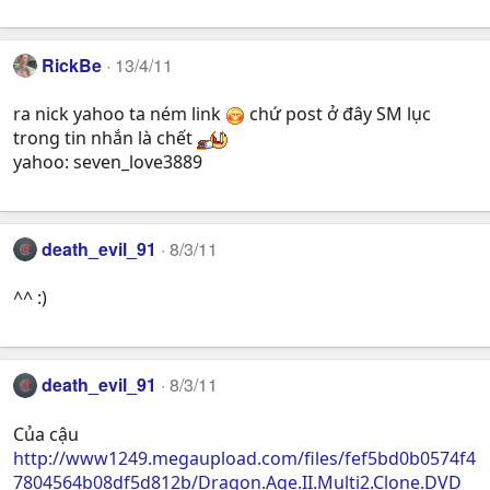
RickBe
13/4/11
ra nick yahoo ta ném link
chứ post ở đây SM lục
trong tin nhắn là chết
yahoo: seven_love3889
death_evil_91
8/3/11
^^ :)
death_evil_91
8/3/11
Của cậu
http://www1249.megaupload.com/files/fef5bd0b0574f4
7804564b08df5d812b/Dragon.Age.II.Multi2.Clone.DVD_