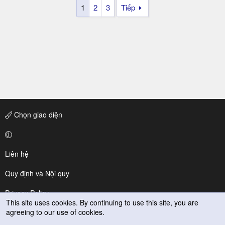
1
2
3
Tiếp
Chọn giao diện
Liên hệ
Quy định và Nội quy
Privacy Policy
This site uses cookies. By continuing to use this site, you are
agreeing to our use of cookies.
Trợ giúp