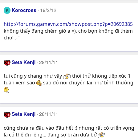
Korocross
19/2/12
K
http://forums.gamevn.com/showpost.php?p=20692385
không thấy đang chém gió à =), cho bọn không đi thèm
chơi :-"
Seta Kenji
28/11/11
tui cũng y chang như vậy
thôi thử không tiếp xúc 1
tuần xem sao
sao đó nói chuyện lại như bình thường
Seta Kenji
28/11/11
cũng chưa ra đâu vào đâu hết :( nhưng rất có triển vọng
là có thể đi riêng... đang sợ bị ăn dưa bở