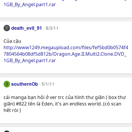
1GB_By_Angel.part1.rar
death_evil_91
8/3/11
Của cậu
http://www1249.megaupload.com/files/fef5bd0b0574f4
7804564b08df5d812b/Dragon.Age.II.Multi2.Clone.DVD_
1GB_By_Angel.part1.rar
southernOb
5/1/11
S
cái manga bạn hỏi ở ver trc của hình thư giãn ( box thư
giãn) #822 tên là Eden, it's an endless world. (có scan
hết ròi )