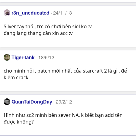
r3n_uneducated
24/11/13
Silver tay thối, trc có chơi bên siel ko :v
đang lang thang cần xin acc :v
Tiger-tank
18/5/12
cho mình hỏi , patch mới nhất của starcraft 2 là gì , để
kiếm crack
QuanTaiDongDay
29/2/12
Hình như sc2 mình bên sever NA, k biết bạn add tên
được không?