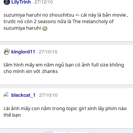
LilyTrinh
27/12/10
suzumiya haruhi no shoushitsu <- cái này là bản movie ,
trước nó còn 2 seasons nữa là The melancholy of
suzumiya haruhi
kinglord11
27/10/10
tấm hình mấy em nằm ngủ bạn có ảnh full size không
cho mình xin với .thanks
blackcat_1
27/10/10
cái ảnh mấy con nằm trong topic girl xinh lấy phim nào
thế bạn