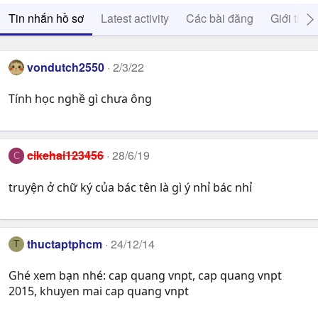
Tin nhắn hồ sơ
Latest activity
Các bài đăng
Giới thiệ
vondutch2550
2/3/22
Tính học nghề gì chưa ông
cikehai123456
28/6/19
C
truyện ở chữ ký của bác tên là gì ý nhỉ bác nhỉ
thuctaptphcm
24/12/14
T
Ghé xem bạn nhé: cap quang vnpt, cap quang vnpt
2015, khuyen mai cap quang vnpt