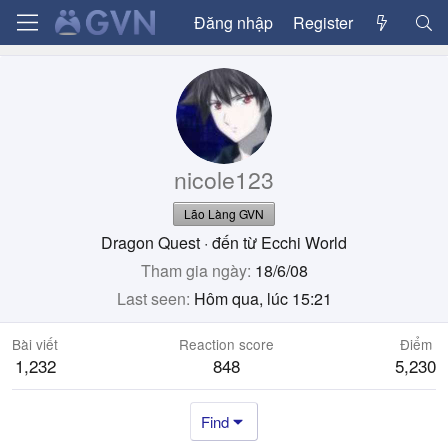
Đăng nhập
Register
nicole123
Lão Làng GVN
Dragon Quest
·
đến từ
Ecchi World
Tham gia ngày
18/6/08
Last seen
Hôm qua, lúc 15:21
Bài viết
Reaction score
Điểm
1,232
848
5,230
Find