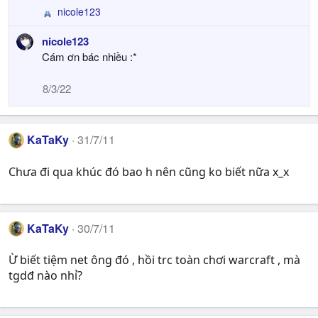
nicole123
R
e
nicole123
a
Cám ơn bác nhiều :*
c
t
i
8/3/22
o
n
s
KaTaKy
:
31/7/11
Chưa đi qua khúc đó bao h nên cũng ko biết nữa x_x
KaTaKy
30/7/11
Ừ biết tiệm net ông đó , hồi trc toàn chơi warcraft , mà
tgdđ nào nhỉ?