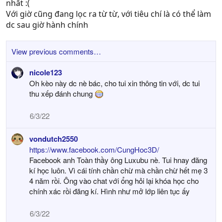
nhất :(
Với giờ cũng đang lọc ra từ từ, với tiêu chí là có thể làm
dc sau giờ hành chính
View previous comments…
nicole123
Oh kèo này dc nè bác, cho tui xin thông tin với, dc tui
thu xếp đánh chung
6/3/22
vondutch2550
https://www.facebook.com/CungHoc3D/
Facebook anh Toàn thầy ông Luxubu nè. Tui hnay đăng
kí học luôn. Vì cái tính chần chừ mà chần chừ hết mẹ 3
4 năm rồi. Ông vào chat với ổng hỏi lại khóa học cho
chính xác rồi đăng kí. Hình như mở lớp liên tục ấy
6/3/22