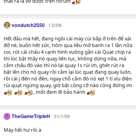
thật ra là vớ được trên forum
vondutch2550
1/2/09
Hết đâu mà hết, đang ngồi cái máy cùi bắp ở trên để xài
đở nè, buồn hết sức, hôm qua liều mở banh ra 1 lần nữa
coi, rút cái chấu 4 cạnh hình vuông gần cái Quạt chip ra
thì lúc bật thấy nó quay liên tục, không dừng nữa, mà
cắm chấu đó vào thì nó lại quay 1s rùi im, ghét rút ra
bật lên cho nó quay rồi cắm lại lúc quạt đang quay luôn,
rồi cái j đến nó đến, ngay chỗ cắm đó nó xẹt 1 tí xíu điện
rùi quạt ngừng quay, giờ bật cũng cỡ nào cũng đứng im
, mốt đem đi bảo hành
TheGameTripleH
31/1/09
T
Máy hết hư rồi à