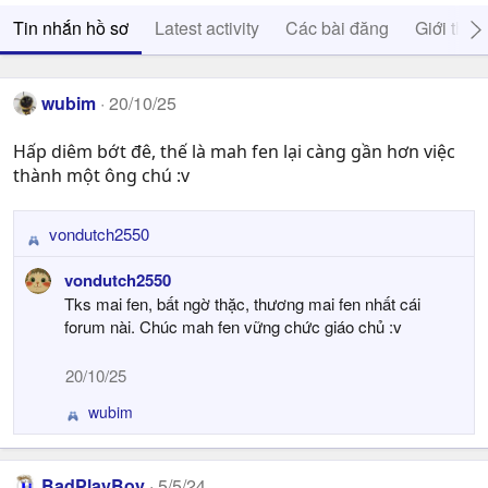
Tin nhắn hồ sơ
Latest activity
Các bài đăng
Giới thiệ
wubim
20/10/25
Hấp diêm bớt đê, thế là mah fen lại càng gần hơn việc
thành một ông chú :v
vondutch2550
R
e
vondutch2550
a
Tks mai fen, bất ngờ thặc, thương mai fen nhất cái
c
forum nài. Chúc mah fen vững chức giáo chủ :v
t
i
20/10/25
o
n
wubim
R
s
e
:
a
c
BadPlayBoy
5/5/24