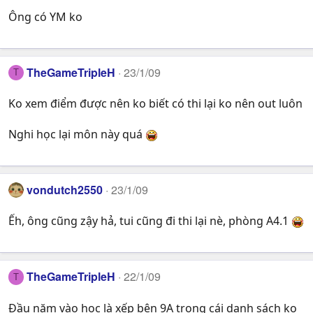
Ông có YM ko
TheGameTripleH
23/1/09
T
Ko xem điểm được nên ko biết có thi lại ko nên out luôn
Nghi học lại môn này quá
vondutch2550
23/1/09
Ếh, ông cũng zậy hả, tui cũng đi thi lại nè, phòng A4.1
TheGameTripleH
22/1/09
T
Đầu năm vào học là xếp bên 9A trong cái danh sách ko