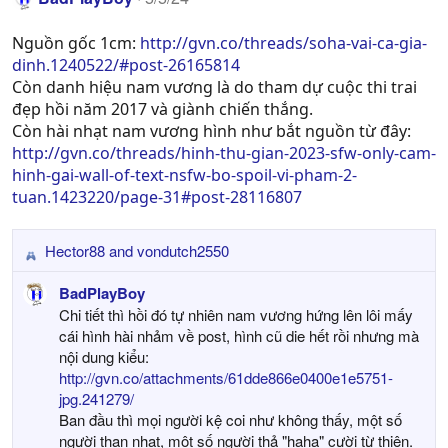
t
i
Nguồn gốc 1cm:
http://gvn.co/threads/soha-vai-ca-gia-
o
dinh.1240522/#post-26165814
n
Còn danh hiệu nam vương là do tham dự cuộc thi trai
s
đẹp hồi năm 2017 và giành chiến thắng.
:
Còn hài nhạt nam vương hình như bắt nguồn từ đây:
http://gvn.co/threads/hinh-thu-gian-2023-sfw-only-cam-
hinh-gai-wall-of-text-nsfw-bo-spoil-vi-pham-2-
tuan.1423220/page-31#post-28116807
Hector88
and
vondutch2550
R
e
BadPlayBoy
a
Chi tiết thì hồi đó tự nhiên nam vương hứng lên lôi mấy
c
cái hình hài nhảm về post, hình cũ die hết rồi nhưng mà
t
nội dung kiểu:
i
http://gvn.co/attachments/61dde866e0400e1e5751-
o
jpg.241279/
n
Ban đầu thì mọi người kệ coi như không thấy, một số
s
người than nhạt, một số người thả "haha" cười từ thiện.