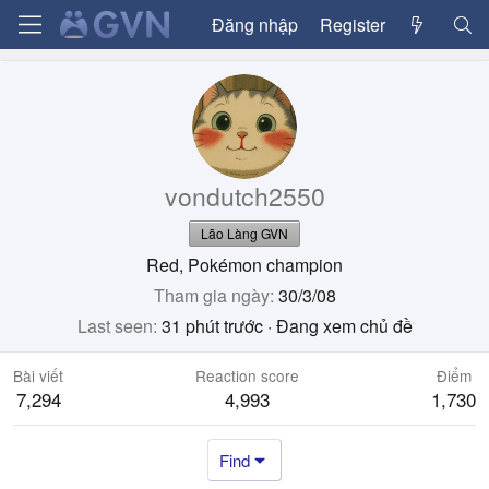
Đăng nhập
Register
vondutch2550
Lão Làng GVN
Red, Pokémon champion
Tham gia ngày
30/3/08
Last seen
31 phút trước
·
Đang xem chủ đề
Bài viết
Reaction score
Điểm
7,294
4,993
1,730
Find