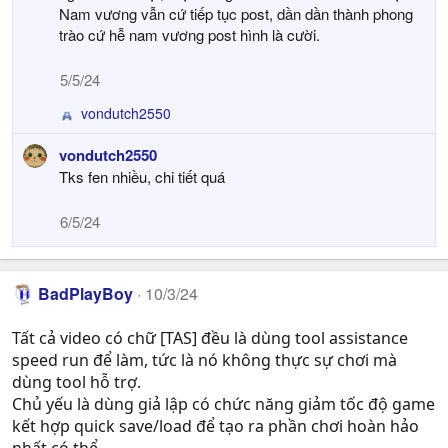
:
Nam vương vẫn cứ tiếp tục post, dần dần thành phong
trào cứ hễ nam vương post hình là cười.
5/5/24
vondutch2550
R
e
vondutch2550
a
Tks fen nhiều, chi tiết quá
c
t
i
6/5/24
o
n
s
BadPlayBoy
:
10/3/24
Tất cả video có chữ [TAS] đều là dùng tool assistance
speed run để làm, tức là nó không thực sự chơi mà
dùng tool hỗ trợ.
Chủ yếu là dùng giả lập có chức năng giảm tốc độ game
kết hợp quick save/load để tạo ra phần chơi hoàn hảo