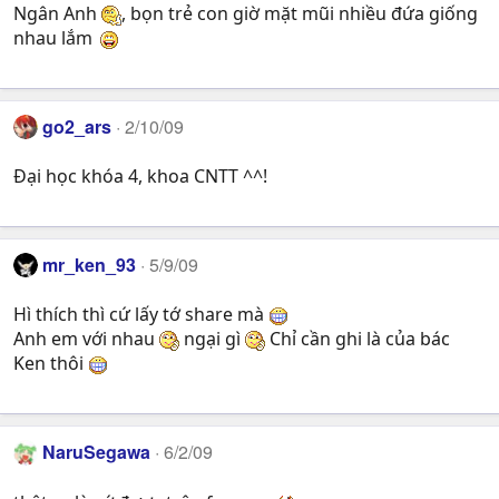
Ngân Anh
, bọn trẻ con giờ mặt mũi nhiều đứa giống
nhau lắm
go2_ars
2/10/09
Đại học khóa 4, khoa CNTT ^^!
mr_ken_93
5/9/09
Hì thích thì cứ lấy tớ share mà
Anh em với nhau
ngại gì
Chỉ cần ghi là của bác
Ken thôi
NaruSegawa
6/2/09