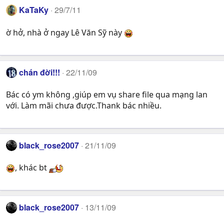
KaTaKy
29/7/11
ờ hở, nhà ở ngay Lê Văn Sỹ này
chán đời!!!
22/11/09
Bác có ym không ,giúp em vụ share file qua mạng lan
với. Làm mãi chưa được.Thank bác nhiều.
black_rose2007
21/11/09
, khác bt
black_rose2007
13/11/09