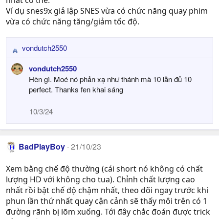
nhất có thể.
Ví dụ snes9x giả lập SNES vừa có chức năng quay phim
vừa có chức năng tăng/giảm tốc độ.
vondutch2550
R
e
vondutch2550
a
Hèn gì. Moé nó phản xạ như thánh mà 10 lần đủ 10
c
perfect. Thanks fen khai sáng
t
i
10/3/24
o
n
s
:
BadPlayBoy
21/10/23
Xem bằng chế độ thường (cái short nó không có chất
lượng HD với không cho tua). Chỉnh chất lượng cao
nhất rồi bật chế độ chậm nhất, theo dõi ngay trước khi
phun lần thứ nhất quay cận cảnh sẽ thấy môi trên có 1
đường rãnh bị lõm xuống. Tới đây chắc đoán được trick