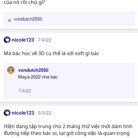
của nó rồi chứ gì?
vondutch2550
R
e
a
nicole123
7/4/22
c
t
Mà bác học vẽ 3D cụ thể là với soft gì bác
i
o
n
vondutch2550
s
Maya 2022 nha bác
:
7/4/22
nicole123
5/3/22
HIện đang tập trung cho 2 tháng thử việc mới dám tính
đường tiếp theo bác oi, tại giờ công việc là quan trọng